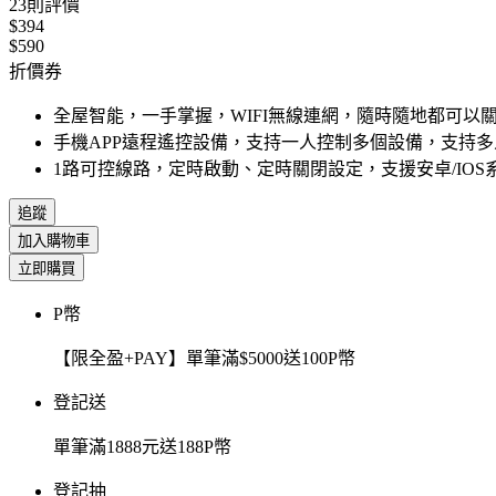
23
則評價
$394
$590
折價券
全屋智能，一手掌握，WIFI無線連網，隨時隨地都可以
手機APP遠程遙控設備，支持一人控制多個設備，支持
1路可控線路，定時啟動、定時關閉設定，支援安卓/IOS
追蹤
加入購物車
立即購買
P幣
【限全盈+PAY】單筆滿$5000送100P幣
登記送
單筆滿1888元送188P幣
登記抽