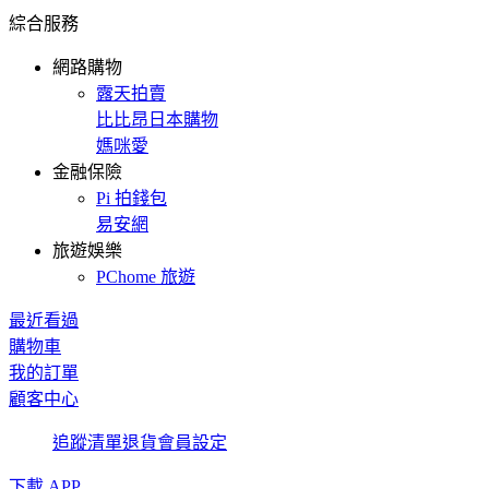
綜合服務
網路購物
露天拍賣
比比昂日本購物
媽咪愛
金融保險
Pi 拍錢包
易安網
旅遊娛樂
PChome 旅遊
最近看過
購物車
我的訂單
顧客中心
追蹤清單
退貨
會員設定
下載 APP