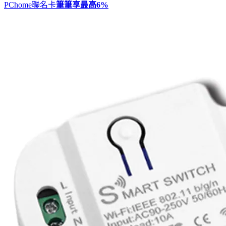
PChome聯名卡
筆筆享最高
6%