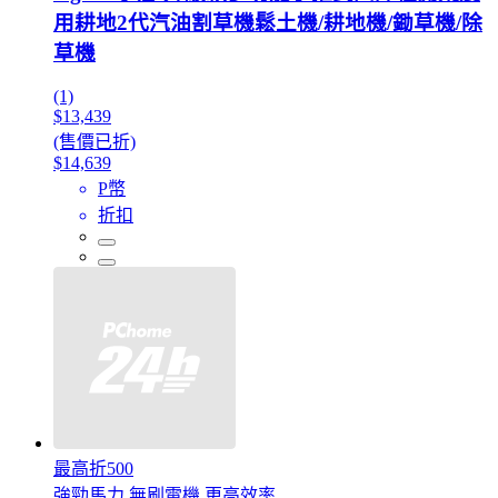
用耕地2代汽油割草機鬆土機/耕地機/鋤草機/除
草機
(1)
$13,439
(售價已折)
$14,639
P幣
折扣
最高折500
強勁馬力 無刷電機 更高效率