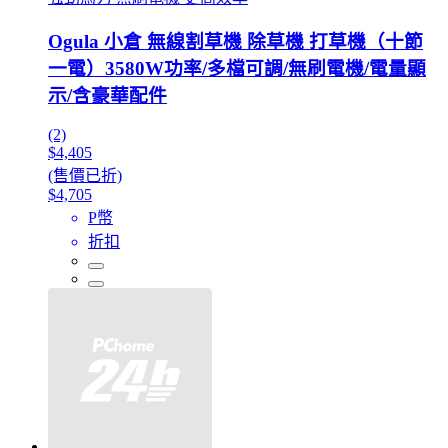
Ogula 小倉 無線割草機 除草機 打草機（十節
一電）3580W功率/多檔可調/無刷電機/電量顯
示/含豪華配件
(2)
$4,405
(售價已折)
$4,705
P幣
折扣