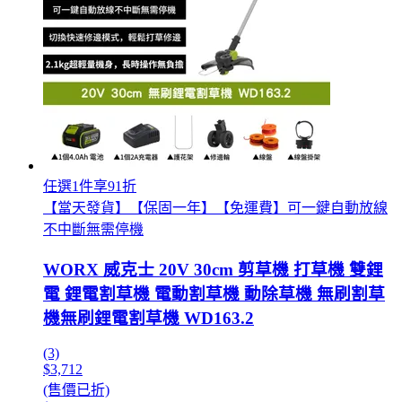
任選1件享91折
【當天發貨】【保固一年】【免運費】可一鍵自動放線
不中斷無需停機
WORX 威克士 20V 30cm 剪草機 打草機 雙鋰
電 鋰電割草機 電動割草機 動除草機 無刷割草
機無刷鋰電割草機 WD163.2
(3)
$3,712
(售價已折)