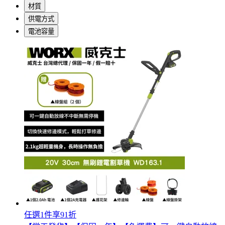
材質
供電方式
電池容量
任選1件享91折