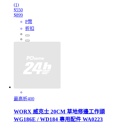
(1)
$550
$899
P幣
折扣
最高折400
WORX 威克士 20CM 草地修邊工作頭
WG186E / WD184 專用配件 WA0223