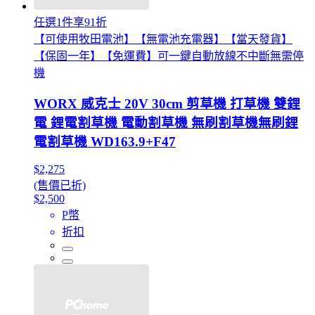
任選1件享91折
【可使用牧田電池】【無電池充電器】【當天發貨】
【保固一年】【免運費】可一鍵自動放線不中斷無需停
機
WORX 威克士 20V 30cm 剪草機 打草機 雙鋰
電 鋰電割草機 電動割草機 無刷割草機無刷鋰
電割草機 WD163.9+F47
$2,275
(售價已折)
$2,500
P幣
折扣