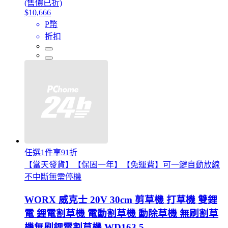
(售價已折)
$10,666
P幣
折扣
任選1件享91折
【當天發貨】【保固一年】【免運費】可一鍵自動放線
不中斷無需停機
WORX 威克士 20V 30cm 剪草機 打草機 雙鋰
電 鋰電割草機 電動割草機 動除草機 無刷割草
機無刷鋰電割草機 WD163.5