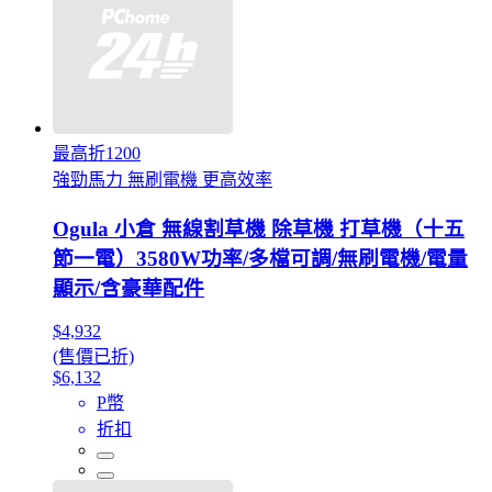
最高折1200
強勁馬力 無刷電機 更高效率
Ogula 小倉 無線割草機 除草機 打草機（十五
節一電）3580W功率/多檔可調/無刷電機/電量
顯示/含豪華配件
$4,932
(售價已折)
$6,132
P幣
折扣