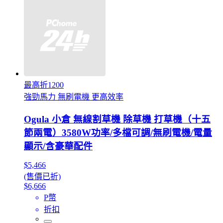
最高折1200
強勁馬力 無刷電機 更高效率
Ogula 小倉 無線割草機 除草機 打草機（十五
節兩電）3580W功率/多檔可調/無刷電機/電量
顯示/含豪華配件
$5,466
(售價已折)
$6,666
P幣
折扣