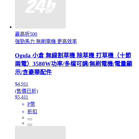
最高折500
強勁馬力 無刷電機 更高效率
Ogula 小倉 無線割草機 除草機 打草機（十節
兩電）3580W功率/多檔可調/無刷電機/電量顯
示/含豪華配件
$4,911
(售價已折)
$5,411
P幣
折扣