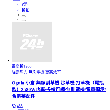
P幣
折扣
最高折1200
強勁馬力 無刷電機 更高效率
Ogula 小倉 無線割草機 除草機 打草機（電瓶
款）3580W功率/多檔可調/無刷電機/電量顯示/
含豪華配件
$9,466