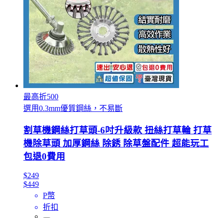
最高折500
選用0.3mm優質鋼絲，不易斷
割草機鋼絲打草頭-6吋升級款 扭絲打草輪 打草
機除草頭 加厚鋼絲 除銹 除草盤配件 超能玩工
包退0費用
$249
$449
P幣
折扣