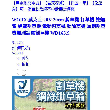
【無電池充電器】【當天發貨】【保固一年】【免運
費】可一鍵自動放線不中斷無需停機
WORX 威克士 20V 30cm 剪草機 打草機 雙鋰
電 鋰電割草機 電動割草機 動除草機 無刷割草
機無刷鋰電割草機 WD163.9
$2,275
(售價已折)
$2,500
P幣
折扣