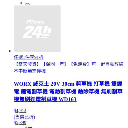
任選1件享91折
【當天發貨】【保固一年】【免運費】可一鍵自動放線
不中斷無需停機
WORX 威克士 20V 30cm 剪草機 打草機 雙鋰
電 鋰電割草機 電動割草機 動除草機 無刷割草
機無刷鋰電割草機 WD163
$4,913
(售價已折)
$5,399