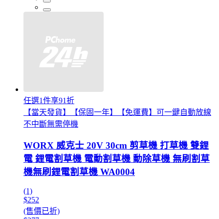
任選1件享91折
【當天發貨】【保固一年】【免運費】可一鍵自動放線
不中斷無需停機
WORX 威克士 20V 30cm 剪草機 打草機 雙鋰
電 鋰電割草機 電動割草機 動除草機 無刷割草
機無刷鋰電割草機 WA0004
(1)
$252
(售價已折)