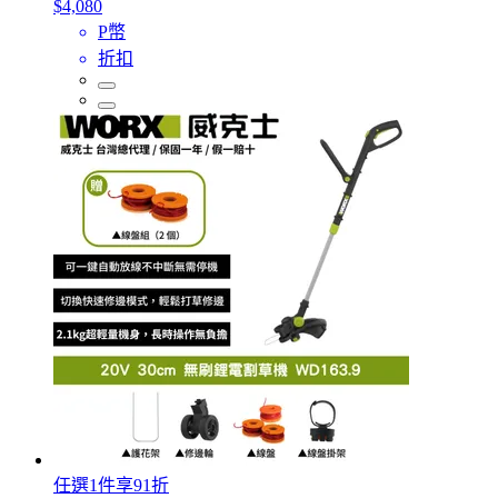
$4,080
P幣
折扣
任選1件享91折