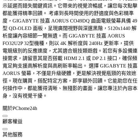
示延遲而錯失關鍵資訊。它帶來的視覺流暢感，讓您每次點擊
都能獲得精準回饋。 考慮到長時間使用的舒適度與色彩精準
度，GIGABYTE 技嘉 AORUS CO49DQ 曲面電競螢幕具備 49
型 QD-OLED 面板，呈現廣闊視野與深邃黑階，5120x1440 解
析度讓內容細節一覽無遺。而 GIGABYTE 技嘉 AORUS
FO32U2P 32型機種，則以 4K 解析度與 240Hz 更新率，提供
電競級別的反應速度，尤其適合競技類遊戲。若您有多設備連
接需求，請留意其是否搭載 HDMI 2.1 或 DP 2.1 接口，確保頻
寬足夠支援高解析度與高刷新率輸出。 選擇 GIGABYTE 技嘉
AORUS 螢幕，不僅是升級硬體，更是解決視覺瓶頸的有效途
徑。現在購買，搭配特定方案，即享額外回饋。它能助您在任
何操作中，都能獲得清晰、無殘影的畫面，讓您專注於內容本
身，沒有視覺干擾。
關於PChome24h
顧客權益
其他服務