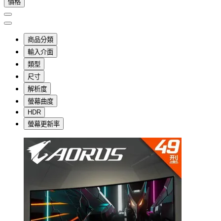
價格
商品分類
輸入介面
類型
尺寸
解析度
螢幕曲度
HDR
螢幕更新率