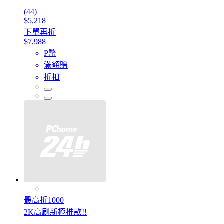
(44)
$5,218
下單再折
$7,988
P幣
滿額贈
折扣
最高折1000
2K高刷新極推款!!