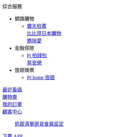
綜合服務
網路購物
露天拍賣
比比昂日本購物
媽咪愛
金融保險
Pi 拍錢包
易安網
旅遊娛樂
PChome 旅遊
最近看過
購物車
我的訂單
顧客中心
追蹤清單
退貨
會員設定
下載 APP