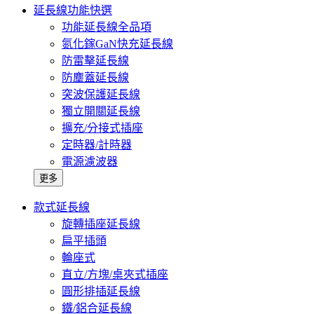
延長線功能快選
功能延長線全品項
氮化鎵GaN快充延長線
防雷擊延長線
防塵蓋延長線
突波保護延長線
獨立開關延長線
擴充/分接式插座
定時器/計時器
電源濾波器
更多
款式延長線
旋轉插座延長線
扁平插頭
輪座式
直立/方塊/桌夾式插座
圓形排插延長線
鐵/鋁合延長線