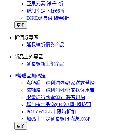
亞果元素 滿千9折
群加指定下殺66折
DIKE延長線限時8折
更多
折價券專區
延長線折價券商品
新品上架專區
延長線新上架商品
P幣贈品加碼送
滿額贈｜飛利浦/極野家送露營燈
滿額贈｜飛利浦/極野家送濾水壺
限量送行動電源 or 靜音風扇
群加指定品滿$99送3轉2轉接頭
POLYWELL｜限時折扣
加碼｜指定延長線限時送10%P
更多