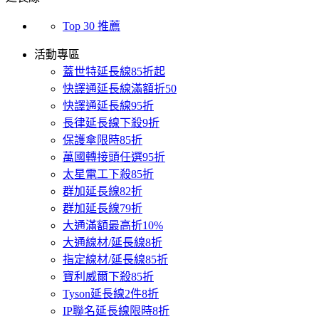
Top 30 推薦
活動專區
蓋世特延長線85折起
快譯通延長線滿額折50
快譯通延長線95折
長律延長線下殺9折
保護傘限時85折
萬國轉接頭任選95折
太星電工下殺85折
群加延長線82折
群加延長線79折
大通滿額最高折10%
大通線材/延長線8折
指定線材/延長線85折
寶利威爾下殺85折
Tyson延長線2件8折
IP聯名延長線限時8折