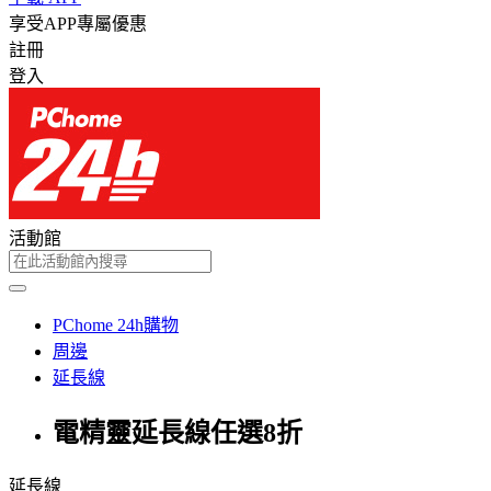
享受APP專屬優惠
註冊
登入
活動館
PChome 24h購物
周邊
延長線
電精靈延長線任選8折
延長線