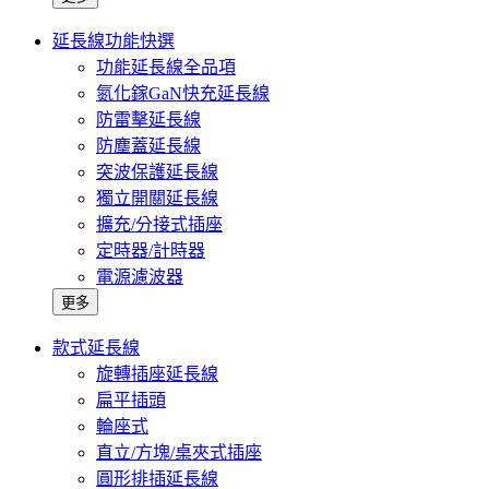
延長線功能快選
功能延長線全品項
氮化鎵GaN快充延長線
防雷擊延長線
防塵蓋延長線
突波保護延長線
獨立開關延長線
擴充/分接式插座
定時器/計時器
電源濾波器
更多
款式延長線
旋轉插座延長線
扁平插頭
輪座式
直立/方塊/桌夾式插座
圓形排插延長線