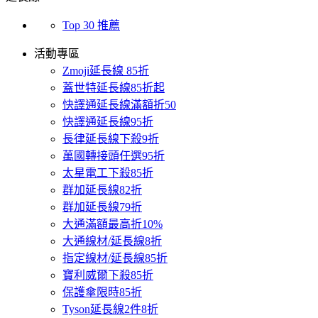
Top 30 推薦
活動專區
Zmoji延長線 85折
蓋世特延長線85折起
快譯通延長線滿額折50
快譯通延長線95折
長律延長線下殺9折
萬國轉接頭任選95折
太星電工下殺85折
群加延長線82折
群加延長線79折
大通滿額最高折10%
大通線材/延長線8折
指定線材/延長線85折
寶利威爾下殺85折
保護傘限時85折
Tyson延長線2件8折