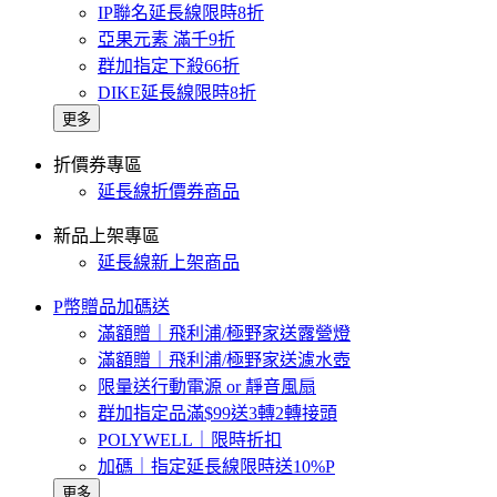
IP聯名延長線限時8折
亞果元素 滿千9折
群加指定下殺66折
DIKE延長線限時8折
更多
折價券專區
延長線折價券商品
新品上架專區
延長線新上架商品
P幣贈品加碼送
滿額贈｜飛利浦/極野家送露營燈
滿額贈｜飛利浦/極野家送濾水壺
限量送行動電源 or 靜音風扇
群加指定品滿$99送3轉2轉接頭
POLYWELL｜限時折扣
加碼｜指定延長線限時送10%P
更多