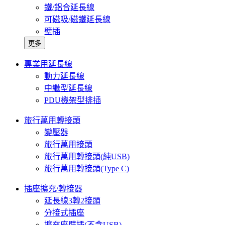
鐵/鋁合延長線
可磁吸/磁鐵延長線
壁插
更多
專業用延長線
動力延長線
中繼型延長線
PDU機架型排插
旅行萬用轉接頭
變壓器
旅行萬用接頭
旅行萬用轉接頭(純USB)
旅行萬用轉接頭(Type C)
插座擴充/轉接器
延長線3轉2接頭
分接式插座
擴充座壁插(不含USB)