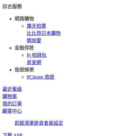
綜合服務
網路購物
露天拍賣
比比昂日本購物
媽咪愛
金融保險
Pi 拍錢包
易安網
旅遊娛樂
PChome 旅遊
最近看過
購物車
我的訂單
顧客中心
追蹤清單
退貨
會員設定
下載 APP