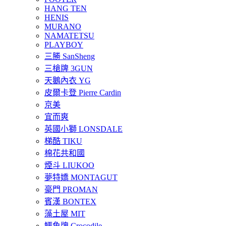
HANG TEN
HENIS
MURANO
NAMATETSU
PLAYBOY
三勝 SanSheng
三槍牌 3GUN
天鵝內衣 YG
皮爾卡登 Pierre Cardin
京美
宜而爽
英國小獅 LONSDALE
梯酷 TIKU
棉花共和國
煙斗 LIUKOO
夢特嬌 MONTAGUT
豪門 PROMAN
賓漢 BONTEX
藻土屋 MIT
鱷魚牌 Crocodile