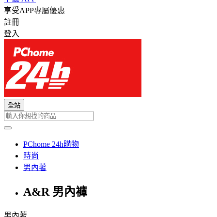
享受APP專屬優惠
註冊
登入
全站
PChome 24h購物
時尚
男內著
A&R 男內褲
男內著