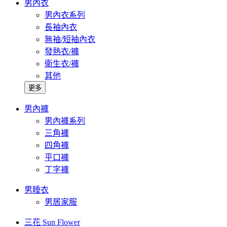
男內衣
男內衣系列
長袖內衣
無袖/短袖內衣
發熱衣/褲
衛生衣/褲
其他
更多
男內褲
男內褲系列
三角褲
四角褲
平口褲
丁字褲
男睡衣
男居家服
三花 Sun Flower