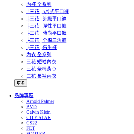
內褲 全系列
└三花│5片式平口褲
├三花│針織平口褲
├三花│彈性平口褲
├三花│時尚平口褲
├三花│全棉三角褲
├三花│衛生褲
內衣 全系列
三花 短袖內衣
三花 全棉背心
三花 長袖內衣
更多
品牌專區
Arnold Palmer
BVD
Calvin Klein
CITY STAR
CS22
FET
FOOTER