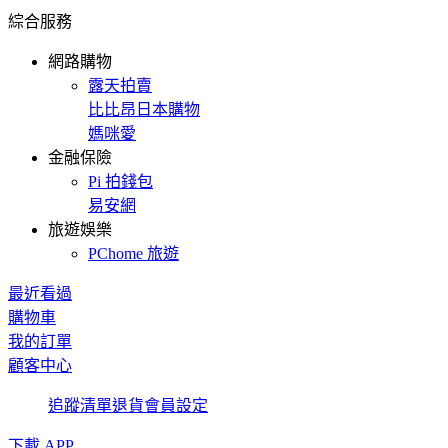
綜合服務
網路購物
露天拍賣
比比昂日本購物
媽咪愛
金融保險
Pi 拍錢包
易安網
旅遊娛樂
PChome 旅遊
最近看過
購物車
我的訂單
顧客中心
追蹤清單
退貨
會員設定
下載 APP