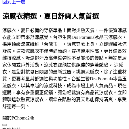
回到上一層
涼感衣精選，夏日舒爽人氣首選
涼感衣，夏日必備的穿搭單品！面對炎熱天氣，一件優質涼感
衣能立即帶來舒涼感受。台塑生醫Drs Formula冰晶玉涼感衣，
採用頂級涼感纖維「台灣玉」，讓您穿著上身，立即體驗冰涼
舒適。這款涼感衣不僅時尚簡約，穿搭運用性高，更具備長效
維持涼感、吸濕排汗及高伸縮彈性不易變形的優點。無論是居
家休閒或戶外活動，涼感衣都能提供絕佳的穿著體驗。 涼感
衣，是您對抗夏日悶熱的最新武器。挑選涼感衣，除了注重材
質，更要考量其舒適性與功能性。台塑生醫Drs Formula冰晶玉
涼感衣，以其卓越的涼感科技，成為市場上的人氣商品。現在
選購，享有多重優惠促銷，讓您輕鬆擁有高品質涼感衣。立即
體驗這款熱賣涼感衣，讓您在酷熱的夏天也能保持清爽，享受
舒適每一刻。
關於PChome24h