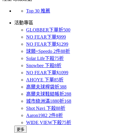
Top 30 推薦
活動專區
GLOBBER下單折500
NO FEAR下單$999
NO FEAR下單$1299
球類+Speedo 2件88折
Solar Life下殺75折
Snowbee 下殺8折
NO FEAR下單$1099
AHOYE 下單85折
高爾夫球桿袋折388
高爾夫球鞋結帳折288
城市綠洲滿1880折168
Shot Navi 下殺88折
Aaron1982 2件8折
WIDE VIEW下殺75折
更多