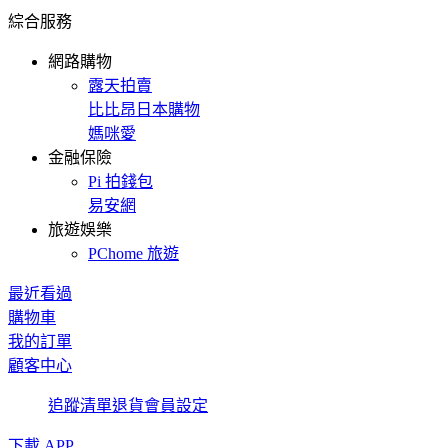
綜合服務
網路購物
露天拍賣
比比昂日本購物
媽咪愛
金融保險
Pi 拍錢包
易安網
旅遊娛樂
PChome 旅遊
最近看過
購物車
我的訂單
顧客中心
追蹤清單
退貨
會員設定
下載 APP