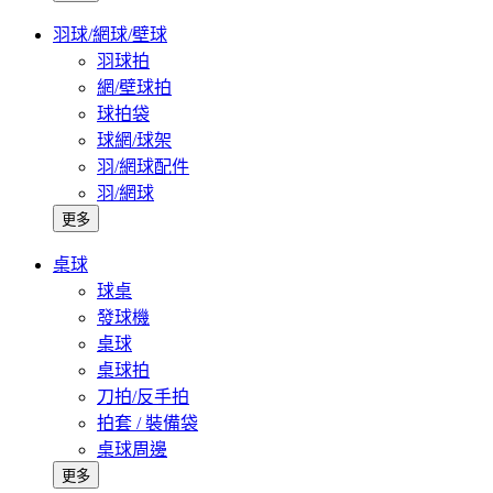
羽球/網球/壁球
羽球拍
網/壁球拍
球拍袋
球網/球架
羽/網球配件
羽/網球
更多
桌球
球桌
發球機
桌球
桌球拍
刀拍/反手拍
拍套 / 裝備袋
桌球周邊
更多