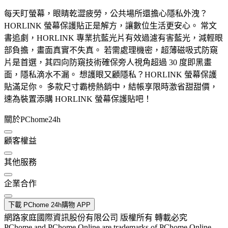
每天盯螢幕，眼睛乾澀疲勞，公共場所還擔心隱私外洩？
HORLINK 螢幕保護貼正是解方，讓數位生活更安心。 常文
書追劇，HORLINK 專業抗藍光片有效過濾有害藍光，減輕眼
部負擔，畫面真實不失真。 若需處理機密，超薄磁吸式防窺
片是首選，其四向防窺技術確保旁人視角超過 30 度即黑畫
面，隱私滴水不漏。 想護眼又顧隱私？HORLINK 螢幕保護
貼滿足你。 多款尺寸霸榜熱銷中，結帳享限時激省甜甜價，
速為裝置添購 HORLINK 螢幕保護貼吧！
關於PChome24h
顧客權益
其他服務
企業合作
下載 PChome 24h購物 APP
網路家庭國際資訊股份有限公司 版權所有 轉載必究
PChome and PChome Online are trademarks of PChome Online