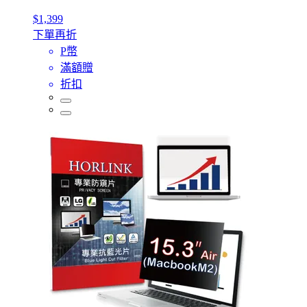
$1,399
下單再折
P幣
滿額贈
折扣