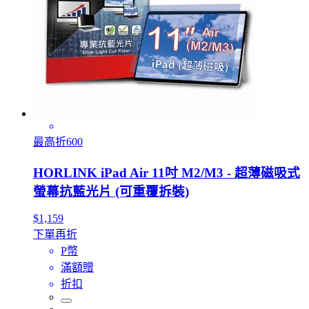
最高折600
HORLINK iPad Air 11吋 M2/M3 - 超薄磁吸式
螢幕抗藍光片 (可重覆拆裝)
$1,159
下單再折
P幣
滿額贈
折扣