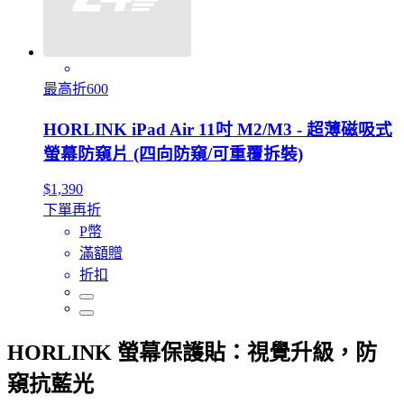
最高折600
HORLINK iPad Air 11吋 M2/M3 - 超薄磁吸式
螢幕防窺片 (四向防窺/可重覆拆裝)
$1,390
下單再折
P幣
滿額贈
折扣
HORLINK 螢幕保護貼：視覺升級，防
窺抗藍光