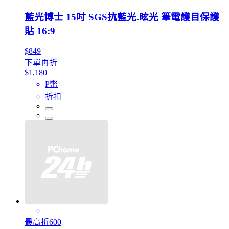
藍光博士 15吋 SGS抗藍光.眩光 筆電護目保護
貼 16:9
$849
下單再折
$1,180
P幣
折扣
最高折600