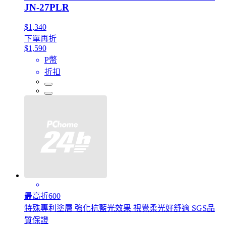
JN-27PLR
$1,340
下單再折
$1,590
P幣
折扣
最高折600
特殊專利塗層 強化抗藍光效果 視覺柔光好舒適 SGS品
質保證