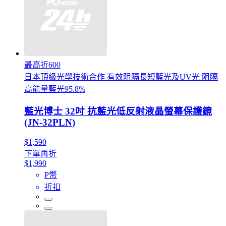
最高折600
日本頂級光學技術合作 有效阻隔長短藍光及UV光 阻隔
高能量藍光95.8%
藍光博士 32吋 抗藍光低反射液晶螢幕保護鏡
(JN-32PLN)
$1,590
下單再折
$1,990
P幣
折扣