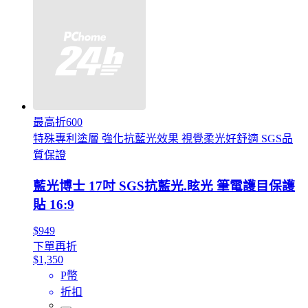
最高折600
特殊專利塗層 強化抗藍光效果 視覺柔光好舒適 SGS品
質保證
藍光博士 17吋 SGS抗藍光.眩光 筆電護目保護
貼 16:9
$949
下單再折
$1,350
P幣
折扣