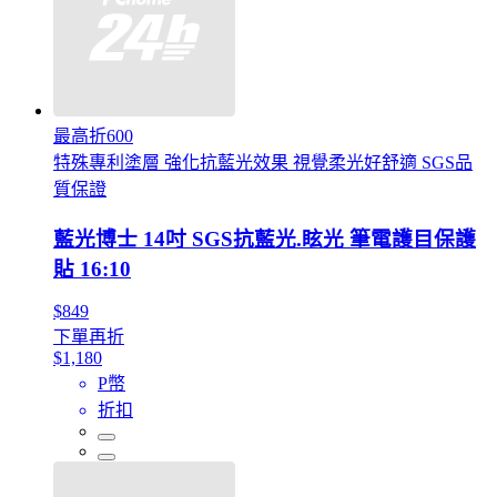
最高折600
特殊專利塗層 強化抗藍光效果 視覺柔光好舒適 SGS品
質保證
藍光博士 14吋 SGS抗藍光.眩光 筆電護目保護
貼 16:10
$849
下單再折
$1,180
P幣
折扣