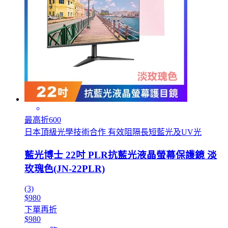
最高折600
日本頂級光學技術合作 有效阻隔長短藍光及UV光
藍光博士 22吋 PLR抗藍光液晶螢幕保護鏡 淡
玫瑰色(JN-22PLR)
(3)
$980
下單再折
$980