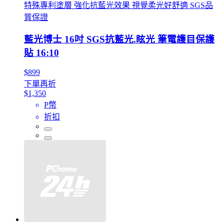
特殊專利塗層 強化抗藍光效果 視覺柔光好舒適 SGS品
質保證
藍光博士 16吋 SGS抗藍光.眩光 筆電護目保護
貼 16:10
$899
下單再折
$1,350
P幣
折扣