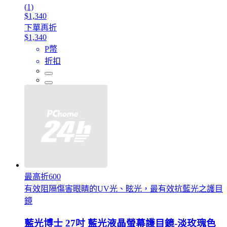
(1)
$1,340
下單再折
$1,340
P幣
折扣
最高折600
有效阻隔傷害眼睛的UV光、眩光，最有效抗藍光之護目
鏡
藍光博士 27吋 藍光液晶螢幕護目鏡-淡玫瑰色