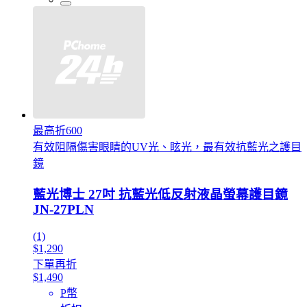
最高折600
有效阻隔傷害眼睛的UV光、眩光，最有效抗藍光之護目
鏡
藍光博士 27吋 抗藍光低反射液晶螢幕護目鏡
JN-27PLN
(1)
$1,290
下單再折
$1,490
P幣