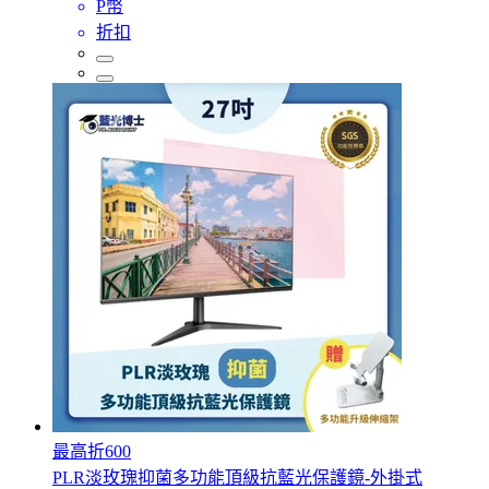
P幣
折扣
最高折600
PLR淡玫瑰抑菌多功能頂級抗藍光保護鏡-外掛式