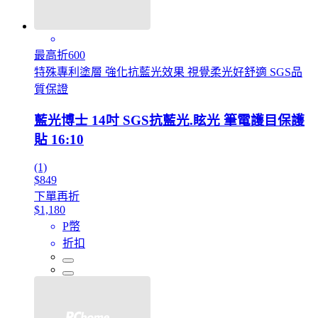
最高折600
特殊專利塗層 強化抗藍光效果 視覺柔光好舒適 SGS品
質保證
藍光博士 14吋 SGS抗藍光.眩光 筆電護目保護
貼 16:10
(1)
$849
下單再折
$1,180
P幣
折扣