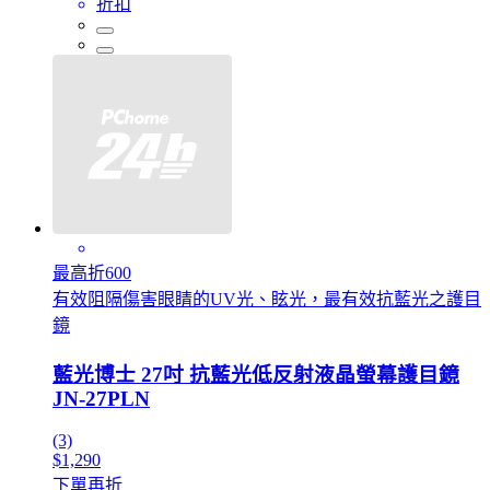
折扣
最高折600
有效阻隔傷害眼睛的UV光、眩光，最有效抗藍光之護目
鏡
藍光博士 27吋 抗藍光低反射液晶螢幕護目鏡
JN-27PLN
(3)
$1,290
下單再折