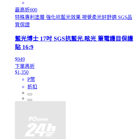
最高折600
特殊專利塗層 強化抗藍光效果 視覺柔光好舒適 SGS品
質保證
藍光博士 17吋 SGS抗藍光.眩光 筆電護目保護
貼 16:9
$949
下單再折
$1,350
P幣
折扣