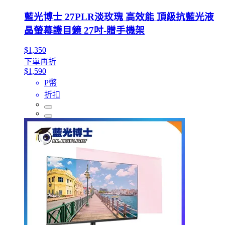
藍光博士 27PLR淡玫瑰 高效能 頂級抗藍光液
晶螢幕護目鏡 27吋-贈手機架
$1,350
下單再折
$1,590
P幣
折扣