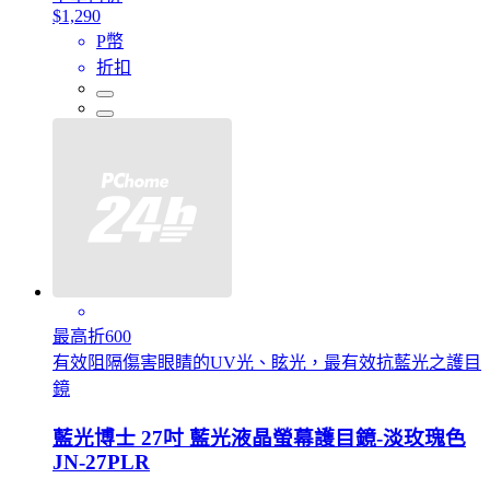
$1,290
P幣
折扣
最高折600
有效阻隔傷害眼睛的UV光、眩光，最有效抗藍光之護目
鏡
藍光博士 27吋 藍光液晶螢幕護目鏡-淡玫瑰色
JN-27PLR