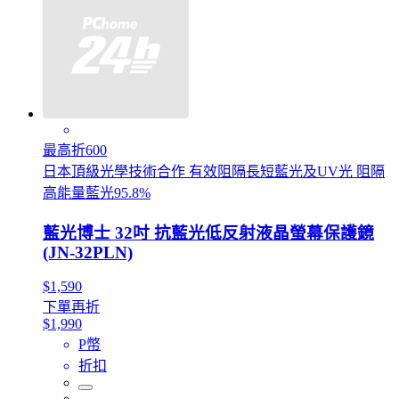
最高折600
日本頂級光學技術合作 有效阻隔長短藍光及UV光 阻隔
高能量藍光95.8%
藍光博士 32吋 抗藍光低反射液晶螢幕保護鏡
(JN-32PLN)
$1,590
下單再折
$1,990
P幣
折扣