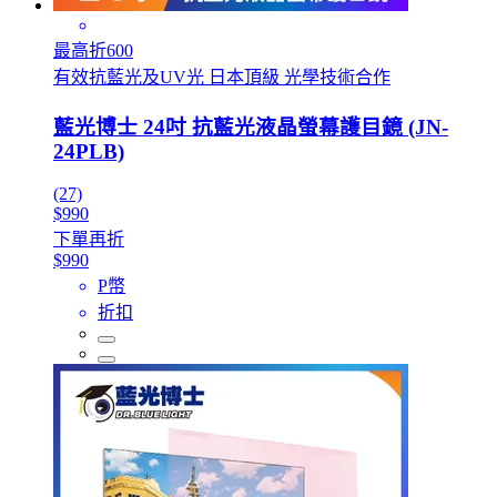
最高折600
有效抗藍光及UV光 日本頂級 光學技術合作
藍光博士 24吋 抗藍光液晶螢幕護目鏡 (JN-
24PLB)
(27)
$990
下單再折
$990
P幣
折扣