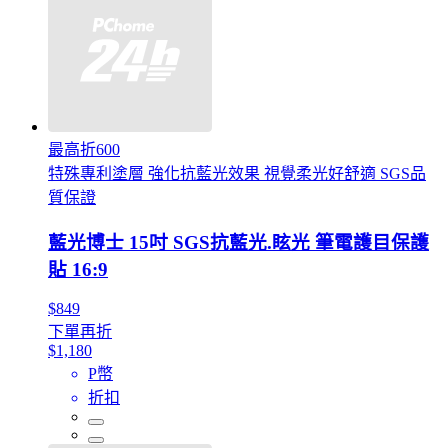
最高折600
特殊專利塗層 強化抗藍光效果 視覺柔光好舒適 SGS品
質保證
藍光博士 15吋 SGS抗藍光.眩光 筆電護目保護
貼 16:9
$849
下單再折
$1,180
P幣
折扣