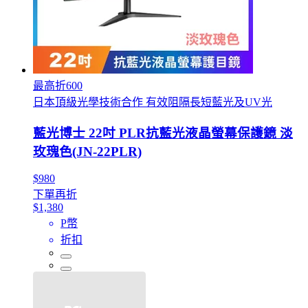
最高折600
日本頂級光學技術合作 有效阻隔長短藍光及UV光
藍光博士 22吋 PLR抗藍光液晶螢幕保護鏡 淡
玫瑰色(JN-22PLR)
$980
下單再折
$1,380
P幣
折扣