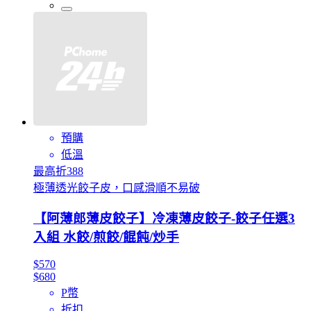
預購
低溫
最高折388
極薄透光餃子皮，口感滑順不易破
【阿薄郎薄皮餃子】冷凍薄皮餃子-餃子任選3
入組 水餃/煎餃/餛飩/炒手
$570
$680
P幣
折扣