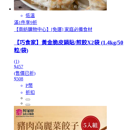
低溫
滿1件享9折
【南紡購物中心】[免運] 家庭必備食材
【巧食家】黃金脆皮鍋貼/煎餃X2袋 (1.4kg/50
粒/袋)
(1)
$457
(售價已折)
$508
P幣
折扣