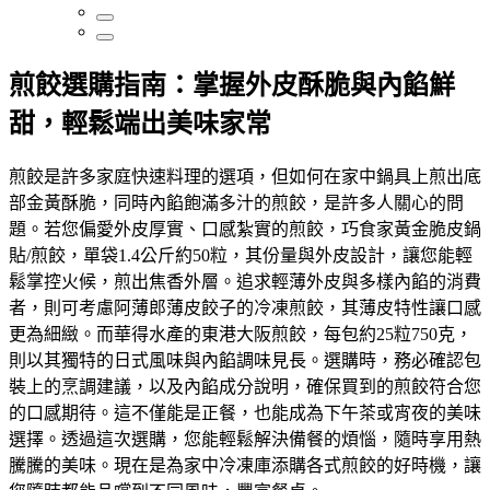
煎餃選購指南：掌握外皮酥脆與內餡鮮
甜，輕鬆端出美味家常
煎餃是許多家庭快速料理的選項，但如何在家中鍋具上煎出底
部金黃酥脆，同時內餡飽滿多汁的煎餃，是許多人關心的問
題。若您偏愛外皮厚實、口感紮實的煎餃，巧食家黃金脆皮鍋
貼/煎餃，單袋1.4公斤約50粒，其份量與外皮設計，讓您能輕
鬆掌控火候，煎出焦香外層。追求輕薄外皮與多樣內餡的消費
者，則可考慮阿薄郎薄皮餃子的冷凍煎餃，其薄皮特性讓口感
更為細緻。而華得水產的東港大阪煎餃，每包約25粒750克，
則以其獨特的日式風味與內餡調味見長。選購時，務必確認包
裝上的烹調建議，以及內餡成分說明，確保買到的煎餃符合您
的口感期待。這不僅能是正餐，也能成為下午茶或宵夜的美味
選擇。透過這次選購，您能輕鬆解決備餐的煩惱，隨時享用熱
騰騰的美味。現在是為家中冷凍庫添購各式煎餃的好時機，讓