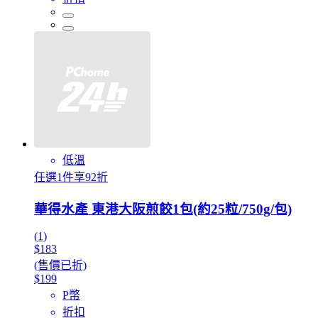
低溫
任選1件享92折
華得水產 東港大阪煎餃1包(約25粒/750g/包)
(1)
$183
(售價已折)
$199
P幣
折扣