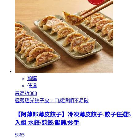
預購
低溫
最高折388
極薄透光餃子皮，口感滑順不易破
【阿薄郎薄皮餃子】冷凍薄皮餃子-餃子任選5
入組 水餃/煎餃/餛飩/炒手
$865