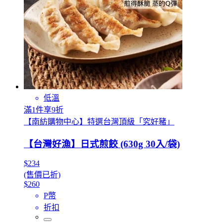
低溫
滿1件享9折
【南紡購物中心】特選台灣頂級「究好豬」
【台灣好漁】日式煎餃 (630g 30入/袋)
$234
(售價已折)
$260
P幣
折扣