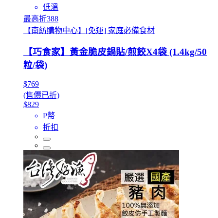
低溫
最高折388
【南紡購物中心】[免運] 家庭必備食材
【巧食家】黃金脆皮鍋貼/煎餃X4袋 (1.4kg/50
粒/袋)
$769
(售價已折)
$829
P幣
折扣