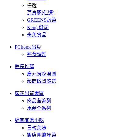
任選
蓮貞豚(任選)
GREENS蔬菜
Kenji 健司
奇美食品
PChome出貨
熟食調理
館長推薦
慶元宵吃湯圓
超商取貨嚴選
廠商出貨專區
肉品全系列
水產全系列
經典家常小吃
日韓美味
飯店圍爐年菜