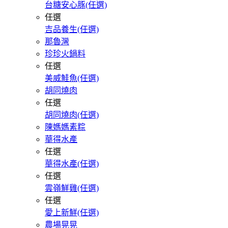
台糖安心豚(任選)
任選
吉品養生(任選)
那魯灣
珍珍火鍋料
任選
美威鮭魚(任選)
胡同燒肉
任選
胡同燒肉(任選)
陳媽媽素粽
華得水產
任選
華得水產(任選)
任選
雲嶺鮮雞(任選)
任選
愛上新鮮(任選)
農場晃晃