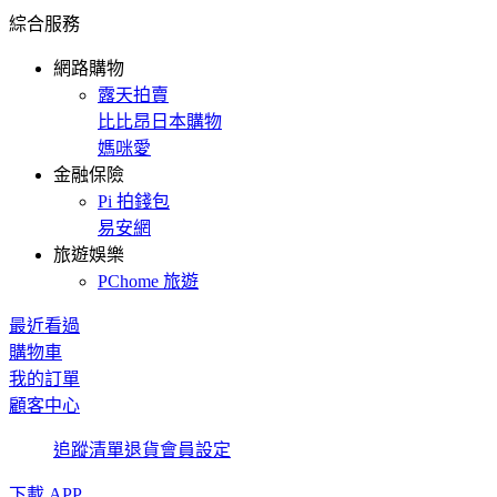
綜合服務
網路購物
露天拍賣
比比昂日本購物
媽咪愛
金融保險
Pi 拍錢包
易安網
旅遊娛樂
PChome 旅遊
最近看過
購物車
我的訂單
顧客中心
追蹤清單
退貨
會員設定
下載 APP