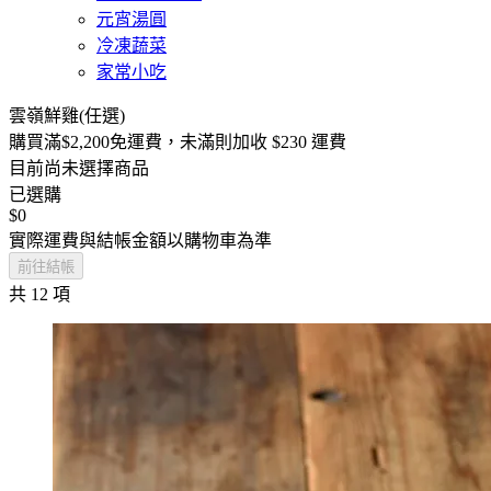
元宵湯圓
冷凍蔬菜
家常小吃
雲嶺鮮雞(任選)
購買滿
$2,200
免運費
，未滿則加收
$230
運費
目前尚未選擇商品
已選購
$0
實際運費與結帳金額以購物車為準
前往結帳
共 12 項