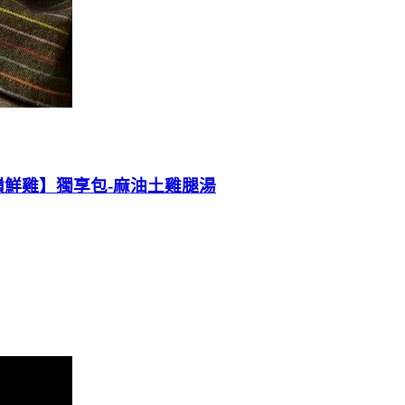
 【雲嶺鮮雞】獨享包-麻油土雞腿湯