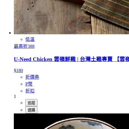
低溫
最高折388
U-Need Chicken 雲嶺鮮雞 | 台灣土雞專賣
$180
折價券
P幣
折扣
1
追蹤
選購