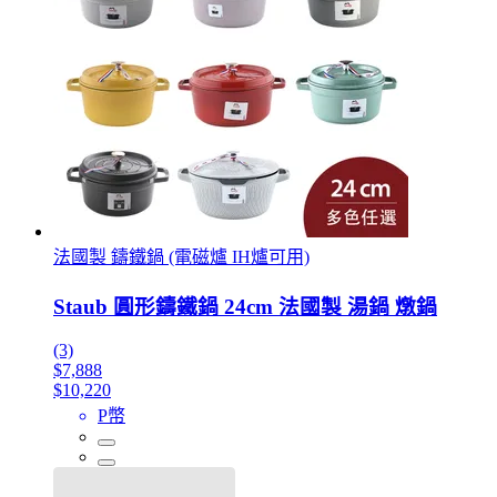
法國製 鑄鐵鍋 (電磁爐 IH爐可用)
Staub 圓形鑄鐵鍋 24cm 法國製 湯鍋 燉鍋
(3)
$7,888
$10,220
P幣