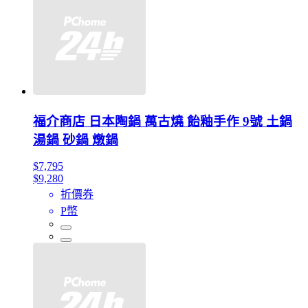
福介商店 日本陶鍋 萬古燒 飴釉手作 9號 土鍋
湯鍋 砂鍋 燉鍋
$7,795
$9,280
折價券
P幣