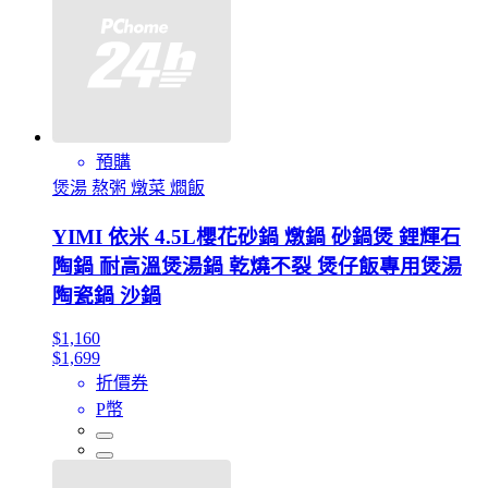
預購
煲湯 熬粥 燉菜 燜飯
YIMI 依米 4.5L櫻花砂鍋 燉鍋 砂鍋煲 鋰輝石
陶鍋 耐高溫煲湯鍋 乾燒不裂 煲仔飯專用煲湯
陶瓷鍋 沙鍋
$1,160
$1,699
折價券
P幣