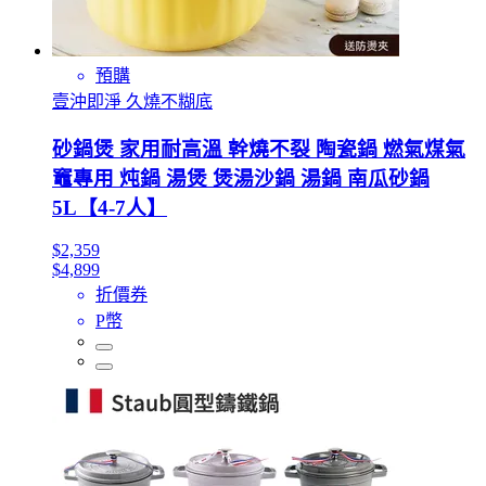
預購
壹沖即淨 久燒不糊底
砂鍋煲 家用耐高溫 幹燒不裂 陶瓷鍋 燃氣煤氣
竈專用 炖鍋 湯煲 煲湯沙鍋 湯鍋 南瓜砂鍋
5L【4-7人】
$2,359
$4,899
折價券
P幣