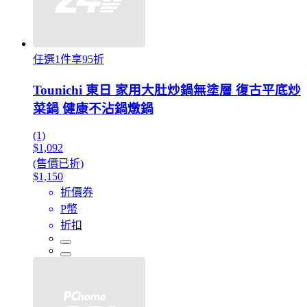
任選1件享95折
Tounichi 東日 家用大肚炒鍋無塗層 復古平底炒
菜鍋 健康不沾鍋燉鍋
(1)
$1,092
(售價已折)
$1,150
折價券
P幣
折扣