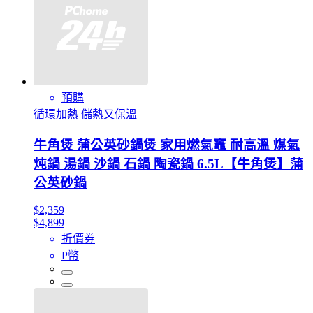
預購
循環加熱 儲熱又保溫
牛角煲 蒲公英砂鍋煲 家用燃氣竈 耐高溫 煤氣
炖鍋 湯鍋 沙鍋 石鍋 陶瓷鍋 6.5L【牛角煲】蒲
公英砂鍋
$2,359
$4,899
折價券
P幣