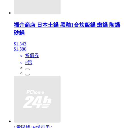
福介商店 日本土鍋 黑釉1合炊飯鍋 燉鍋 陶鍋
砂鍋
$1,343
$1,580
折價券
P幣
( 電磁爐 IH爐可用 )