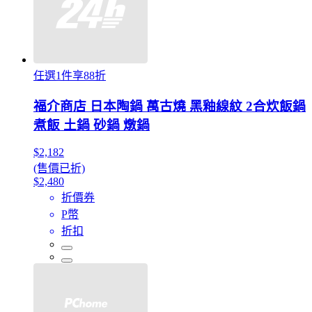
任選1件享88折
福介商店 日本陶鍋 萬古燒 黑釉線紋 2合炊飯鍋
煮飯 土鍋 砂鍋 燉鍋
$2,182
(售價已折)
$2,480
折價券
P幣
折扣