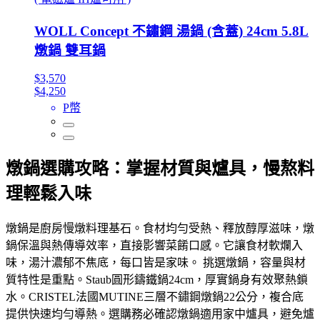
WOLL Concept 不鏽鋼 湯鍋 (含蓋) 24cm 5.8L
燉鍋 雙耳鍋
$3,570
$4,250
P幣
燉鍋選購攻略：掌握材質與爐具，慢熬料
理輕鬆入味
燉鍋是廚房慢燉料理基石。食材均勻受熱、釋放醇厚滋味，燉
鍋保溫與熱傳導效率，直接影響菜餚口感。它讓食材軟爛入
味，湯汁濃郁不焦底，每口皆是家味。 挑選燉鍋，容量與材
質特性是重點。Staub圓形鑄鐵鍋24cm，厚實鍋身有效聚熱鎖
水。CRISTEL法國MUTINE三層不鏽鋼燉鍋22公分，複合底
提供快速均勻導熱。選購務必確認燉鍋適用家中爐具，避免爐