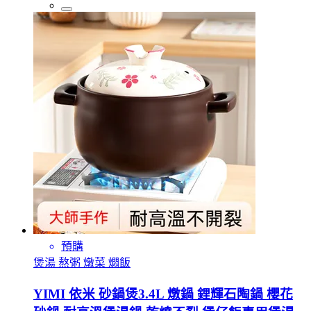
預購
煲湯 熬粥 燉菜 燜飯
YIMI 依米 砂鍋煲3.4L 燉鍋 鋰輝石陶鍋 櫻花