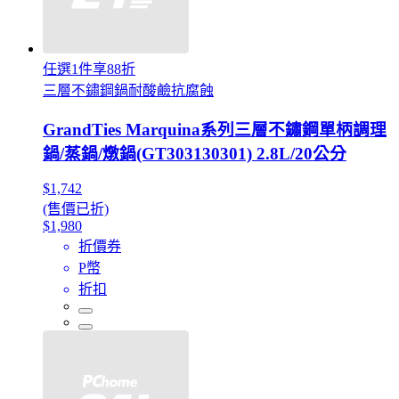
任選1件享88折
三層不鏽鋼鍋耐酸鹼抗腐蝕
GrandTies Marquina系列三層不鏽鋼單柄調理
鍋/蒸鍋/燉鍋(GT303130301) 2.8L/20公分
$1,742
(售價已折)
$1,980
折價券
P幣
折扣