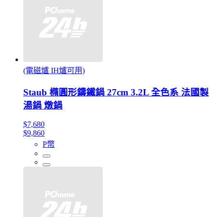
(電磁爐 IH爐可用)
Staub 橢圓形鑄鐵鍋 27cm 3.2L 全色系 法國製
湯鍋 燉鍋
$7,680
$9,860
P幣