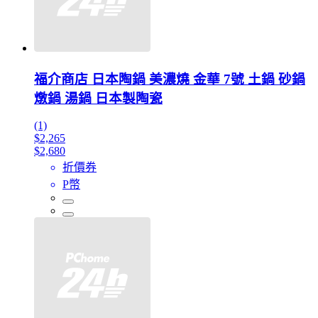
福介商店 日本陶鍋 美濃燒 金華 7號 土鍋 砂鍋
燉鍋 湯鍋 日本製陶瓷
(1)
$2,265
$2,680
折價券
P幣