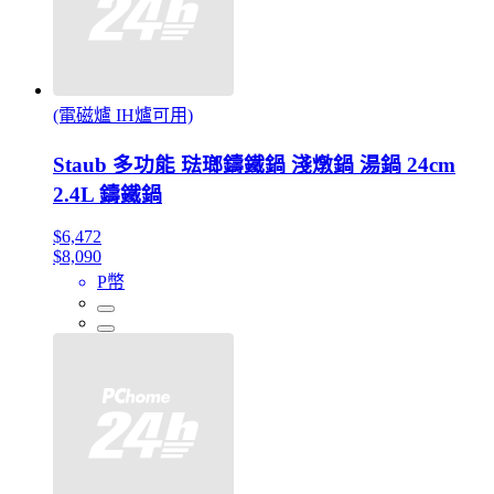
(電磁爐 IH爐可用)
Staub 多功能 琺瑯鑄鐵鍋 淺燉鍋 湯鍋 24cm
2.4L 鑄鐵鍋
$6,472
$8,090
P幣