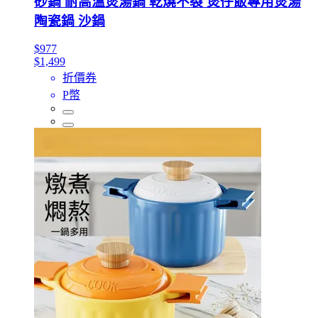
砂鍋 耐高溫煲湯鍋 乾燒不裂 煲仔飯專用煲湯
陶瓷鍋 沙鍋
$977
$1,499
折價券
P幣