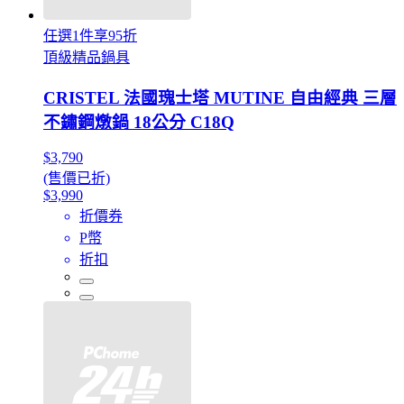
任選1件享95折
頂級精品鍋具
CRISTEL 法國瑰士塔 MUTINE 自由經典 三層
不鏽鋼燉鍋 18公分 C18Q
$3,790
(售價已折)
$3,990
折價券
P幣
折扣