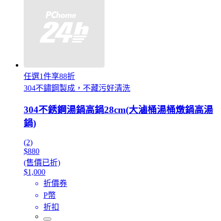
任選1件享88折
304不鏽鋼製成，不藏污好清洗
304不銹鋼湯鍋高鍋28cm(大滷桶湯桶燉鍋高湯
鍋)
(2)
$880
(售價已折)
$1,000
折價券
P幣
折扣