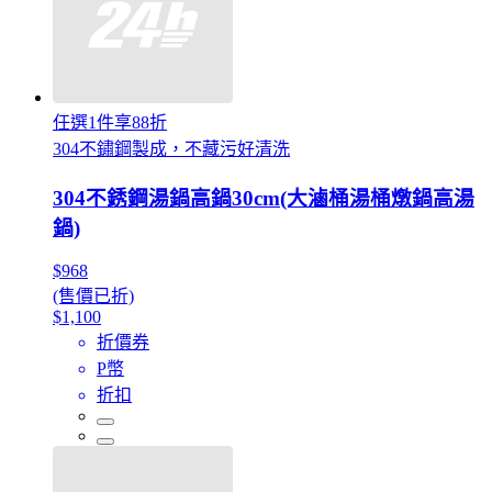
任選1件享88折
304不鏽鋼製成，不藏污好清洗
304不銹鋼湯鍋高鍋30cm(大滷桶湯桶燉鍋高湯
鍋)
$968
(售價已折)
$1,100
折價券
P幣
折扣