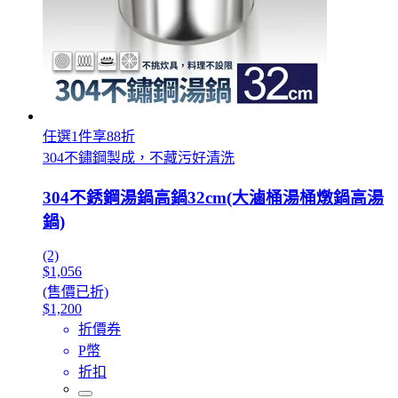
任選1件享88折
304不鏽鋼製成，不藏污好清洗
304不銹鋼湯鍋高鍋32cm(大滷桶湯桶燉鍋高湯
鍋)
(2)
$1,056
(售價已折)
$1,200
折價券
P幣
折扣