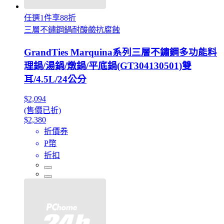
任選1件享88折
三層不鏽鋼鍋耐酸鹼抗腐蝕
GrandTies Marquina系列三層不鏽鋼多功能料
理鍋/湯鍋/燉鍋/平底鍋(GT304130501)雙
耳/4.5L/24公分
$2,094
(售價已折)
$2,380
折價券
P幣
折扣