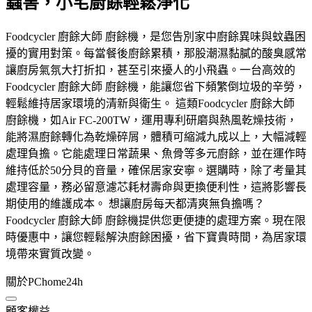
蟲害，小宅廚餘輕鬆淨化
Foodcycler 廚餘大師 廚餘機，是您告別家中廚餘異味與蚊蟲困
擾的實用對策。每當餐後廚餘累積，那股潮濕黏膩的酸臭感常
讓廚房氣氛大打折扣，甚至引來擾人的小飛蟲。一台高效的
Foodcycler 廚餘大師 廚餘機，能讓您省下頻繁倒垃圾的辛勞，
輕鬆維持居家環境的清新與衛生。 這類Foodcycler 廚餘大師
廚餘機，如Air FC-200TW，運用專利研磨與熱風乾燥技術，
能將濕廚餘轉化為乾燥碎屑，體積可縮減九成以上，大幅減輕
處理負擔。它能處理日常蔬果、魚骨等多元廚餘，並在運作時
維持低於50分貝的音量，確保居家安寧。選購時，除了考量其
處理容量，務必留意濾芯耗材壽命與更換便利性，這將影響長
期使用的維護成本。 想讓廚房每天都清爽無負擔嗎？
Foodcycler 廚餘大師 廚餘機提供您更便捷的處理方案。現在限
時優惠中，讓您輕鬆解決廚餘困擾，省下寶貴時間，為居家環
境帶來實質改變。
關於PChome24h
顧客權益