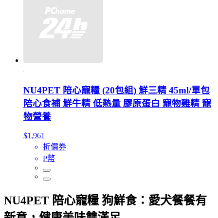
NU4PET 陪心寵糧 (20包組) 鮮三精 45ml/單包
陪心食補 鮮牛精 低熱量 膠原蛋白 寵物雞精 寵
物營養
$1,961
折價券
P幣
NU4PET 陪心寵糧 狗鮮食：愛犬餐餐有
新意，健康美味雙滿足