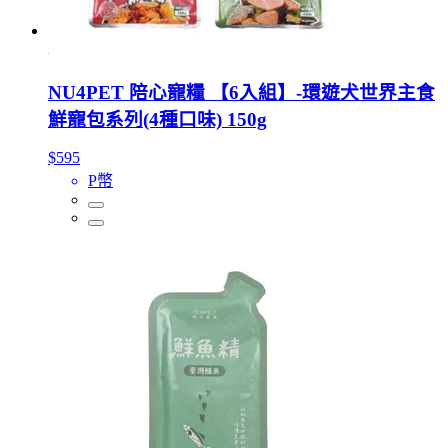
NU4PET 陪心寵糧 【6入組】-環遊犬世界主食
鮮寵包系列(4種口味) 150g
$595
P幣