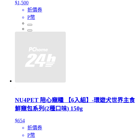
$1,500
折價券
P幣
NU4PET 陪心寵糧 【6入組】-環遊犬世界主食
鮮寵包系列(2種口味) 150g
$654
折價券
P幣