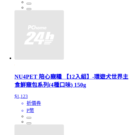
NU4PET 陪心寵糧 【12入組】-環遊犬世界主
食鮮寵包系列(4種口味) 150g
$1,123
折價券
P幣