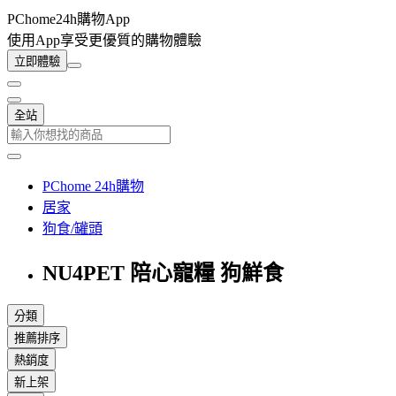
PChome24h購物App
使用App享受更優質的購物體驗
立即體驗
全站
PChome 24h購物
居家
狗食/罐頭
NU4PET 陪心寵糧 狗鮮食
分類
推薦排序
熱銷度
新上架