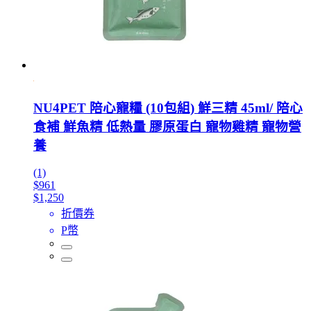
NU4PET 陪心寵糧 (10包組) 鮮三精 45ml/ 陪心
食補 鮮魚精 低熱量 膠原蛋白 寵物雞精 寵物營
養
(1)
$961
$1,250
折價券
P幣