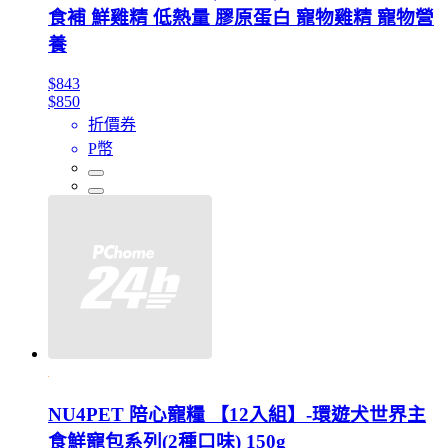
食補 鮮雞精 低熱量 膠原蛋白 寵物雞精 寵物營
養
$843
$850
折價券
P幣
NU4PET 陪心寵糧 【12入組】-環遊犬世界主
食鮮寵包系列(2種口味) 150g