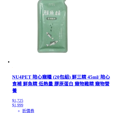
NU4PET 陪心寵糧 (20包組) 鮮三精 45ml/ 陪心
食補 鮮魚精 低熱量 膠原蛋白 寵物雞精 寵物營
養
$1,725
$1,999
折價券