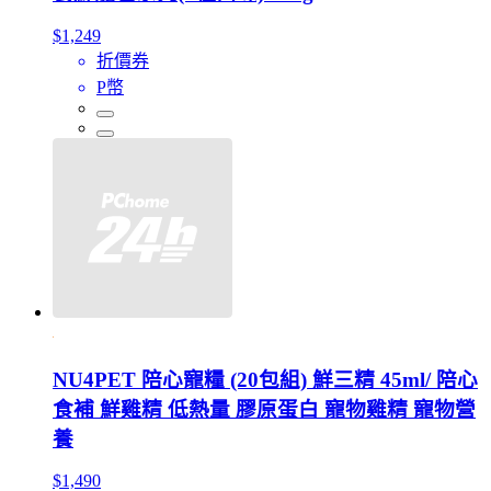
$1,249
折價券
P幣
NU4PET 陪心寵糧 (20包組) 鮮三精 45ml/ 陪心
食補 鮮雞精 低熱量 膠原蛋白 寵物雞精 寵物營
養
$1,490