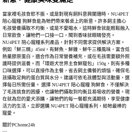
當家裡毛孩食慾不振，或是對現有飼料意興闌珊時，NU4PET
陪心寵糧 狗鮮食能為牠們帶來餐桌上的新意。許多飼主擔心
毛孩營養攝取不均衡，或是不愛喝水，這時鮮食就能輕鬆融入
日常飲食，讓牠們一口接一口，聞到香味就眼睛發亮。
NU4PET 陪心寵糧系列產品，針對不同需求提供解決方案。
例如「鮮三精」45ml，有鮮魚、鮮雞、鮮牛三種風味，富含低
熱量膠原蛋白，適合作為日常營養補充，或在毛孩需要額外照
護時提供滋養。而「環遊犬世界主食鮮寵包」150g，則有多種
口味選擇，可以直接作為主餐，省去飼主備餐的煩惱，確保毛
孩攝取足夠的蛋白質與水分。建議可依毛孩體型與活動量，選
擇每日所需份量。 選擇 NU4PET 陪心寵糧 狗鮮食，不僅解決
了毛孩挑食的困擾，也讓牠們攝取到均衡且易吸收的營養。現
在就為您的愛犬添購，讓牠們的每一餐都充滿期待，享受健康
活力的生活，立即選購 NU4PET 陪心寵糧系列，給牠最棒的
寵愛。
關於PChome24h