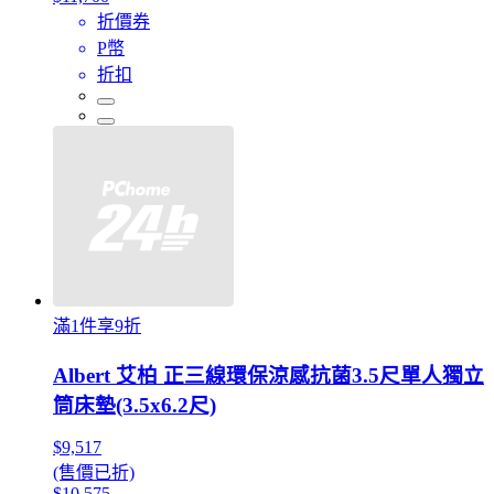
折價券
P幣
折扣
滿1件享9折
Albert 艾柏 正三線環保涼感抗菌3.5尺單人獨立
筒床墊(3.5x6.2尺)
$9,517
(售價已折)
$10,575