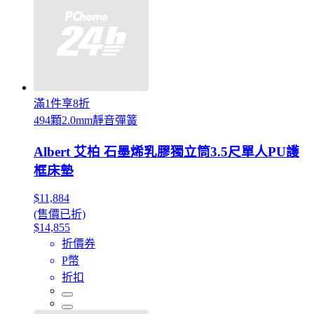
滿1件享8折
494顆2.0mm靜音彈簧
Albert 艾柏 石墨烯乳膠獨立筒3.5尺單人PU護
框床墊
$11,884
(售價已折)
$14,855
折價券
P幣
折扣