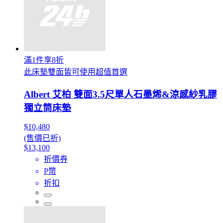
滿1件享8折
此床墊雙面皆可使用超值首選
Albert 艾柏 雙面3.5尺單人石墨烯&涼感紗乳膠
獨立筒床墊
$10,480
(售價已折)
$13,100
折價券
P幣
折扣