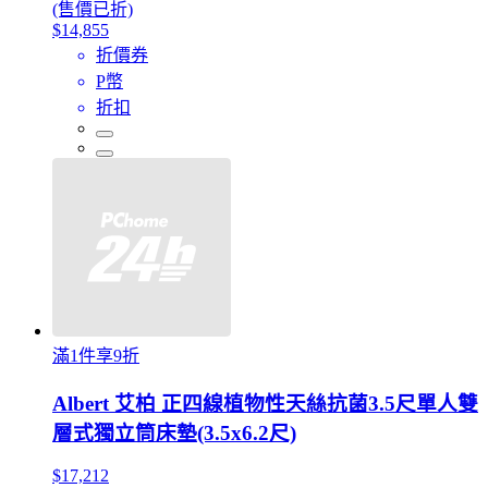
(售價已折)
$14,855
折價券
P幣
折扣
滿1件享9折
Albert 艾柏 正四線植物性天絲抗菌3.5尺單人雙
層式獨立筒床墊(3.5x6.2尺)
$17,212