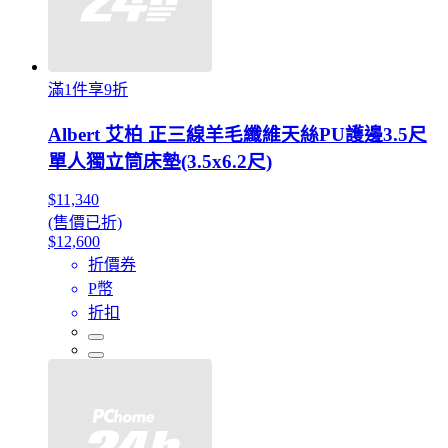
滿1件享9折
Albert 艾柏 正三線羊毛纖維天絲PU護邊3.5尺
單人獨立筒床墊(3.5x6.2尺)
$11,340
(售價已折)
$12,600
折價券
P幣
折扣