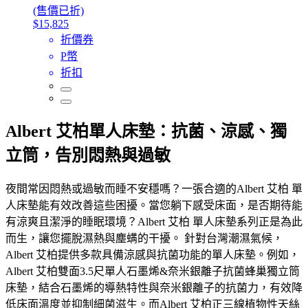
(售價已折)
$15,825
折價券
P幣
折扣
Albert 艾柏單人床墊：抗菌、涼感、獨
立筒，告別悶熱與過敏
夜間常因悶熱或過敏而睡不安穩嗎？一張合適的Albert 艾柏 單
人床墊能有效改善這些困擾。當您躺下感受床面，是否期待能
有涼爽且潔淨的睡眠環境？Albert 艾柏 單人床墊系列正是為此
而生，讓您擺脫濕熱與塵螨的干擾。 針對台灣潮濕氣候，
Albert 艾柏提供多款具備涼感與抗菌功能的單人床墊。例如，
Albert 艾柏雙面3.5尺單人石墨烯&奈米銀離子抗菌蜂巢獨立筒
床墊，結合石墨烯的導熱特性與奈米銀離子的抗菌力，有效降
低床面溫度並抑制細菌滋生。而Albert 艾柏正三線植物性天絲