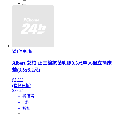
滿1件享9折
Albert 艾柏 正三線抗菌乳膠3.5尺單人獨立筒床
墊(3.5x6.2尺)
$7,222
(售價已折)
$8,025
折價券
P幣
折扣