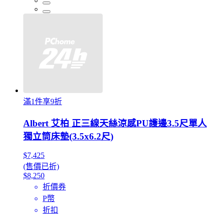
滿1件享9折
Albert 艾柏 正三線天絲涼感PU護邊3.5尺單人
獨立筒床墊(3.5x6.2尺)
$7,425
(售價已折)
$8,250
折價券
P幣
折扣