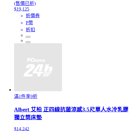
(售價已折)
$19,125
折價券
P幣
折扣
滿1件享9折
Albert 艾柏 正四線抗菌涼感3.5尺單人水冷乳膠
獨立筒床墊
$14,242