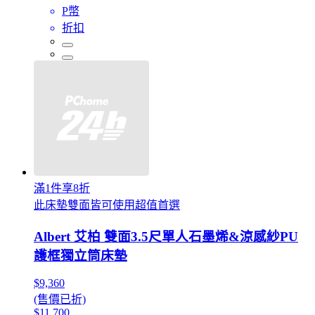
P幣
折扣
滿1件享8折
此床墊雙面皆可使用超值首選
Albert 艾柏 雙面3.5尺單人石墨烯&涼感紗PU
護框獨立筒床墊
$9,360
(售價已折)
$11,700