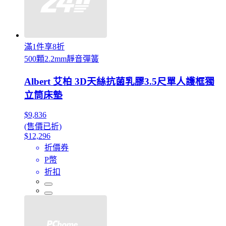
滿1件享8折
500顆2.2mm靜音彈簧
Albert 艾柏 3D天絲抗菌乳膠3.5尺單人護框獨
立筒床墊
$9,836
(售價已折)
$12,296
折價券
P幣
折扣