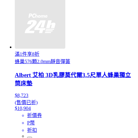
滿1件享8折
蜂巢576顆2.0mm靜音彈簧
Albert 艾柏 3D乳膠莫代爾3.5尺單人蜂巢獨立
筒床墊
$8,723
(售價已折)
$10,904
折價券
P幣
折扣