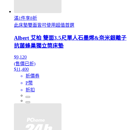
滿1件享8折
此床墊雙面皆可使用超值首選
Albert 艾柏 雙面3.5尺單人石墨烯&奈米銀離子
抗菌蜂巢獨立筒床墊
$9,120
(售價已折)
$11,400
折價券
P幣
折扣