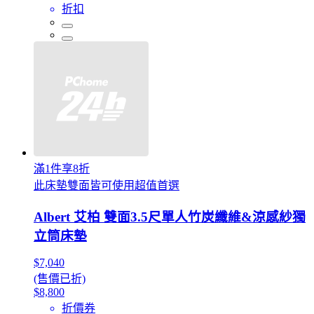
折扣
滿1件享8折
此床墊雙面皆可使用超值首選
Albert 艾柏 雙面3.5尺單人竹炭纖維&涼感紗獨
立筒床墊
$7,040
(售價已折)
$8,800
折價券