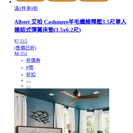
滿1件享9折
Albert 艾柏 Cashmere羊毛纖維釋壓3.5尺單人
連結式彈簧床墊(3.5x6.2尺)
$7,515
(售價已折)
$8,351
折價券
P幣
折扣