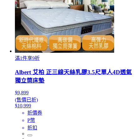
滿1件享9折
Albert 艾柏 正三線天絲乳膠3.5尺單人4D透氣
獨立筒床墊
$9,899
(售價已折)
$10,999
折價券
P幣
折扣