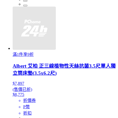
滿1件享9折
Albert 艾柏 正三線植物性天絲抗菌3.5尺單人獨
立筒床墊(3.5x6.2尺)
$7,897
(售價已折)
$8,775
折價券
P幣
折扣