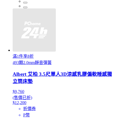
滿1件享8折
493顆2.0mm靜音彈簧
Albert 艾柏 3.5尺單人3D涼感乳膠偏軟睡感獨
立筒床墊
$9,760
(售價已折)
$12,200
折價券
P幣