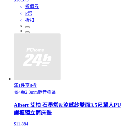
折價券
P幣
折扣
滿1件享8折
494顆2.3mm靜音彈簧
Albert 艾柏 石墨烯&涼感紗雙面3.5尺單人PU
護框獨立筒床墊
$11,884