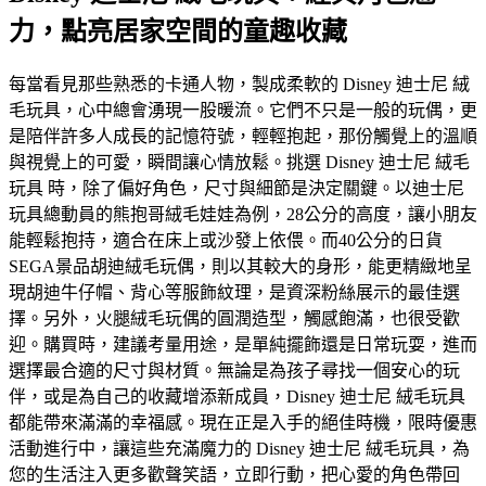
力，點亮居家空間的童趣收藏
每當看見那些熟悉的卡通人物，製成柔軟的 Disney 迪士尼 絨
毛玩具，心中總會湧現一股暖流。它們不只是一般的玩偶，更
是陪伴許多人成長的記憶符號，輕輕抱起，那份觸覺上的溫順
與視覺上的可愛，瞬間讓心情放鬆。挑選 Disney 迪士尼 絨毛
玩具 時，除了偏好角色，尺寸與細節是決定關鍵。以迪士尼
玩具總動員的熊抱哥絨毛娃娃為例，28公分的高度，讓小朋友
能輕鬆抱持，適合在床上或沙發上依偎。而40公分的日貨
SEGA景品胡迪絨毛玩偶，則以其較大的身形，能更精緻地呈
現胡迪牛仔帽、背心等服飾紋理，是資深粉絲展示的最佳選
擇。另外，火腿絨毛玩偶的圓潤造型，觸感飽滿，也很受歡
迎。購買時，建議考量用途，是單純擺飾還是日常玩耍，進而
選擇最合適的尺寸與材質。無論是為孩子尋找一個安心的玩
伴，或是為自己的收藏增添新成員，Disney 迪士尼 絨毛玩具
都能帶來滿滿的幸福感。現在正是入手的絕佳時機，限時優惠
活動進行中，讓這些充滿魔力的 Disney 迪士尼 絨毛玩具，為
您的生活注入更多歡聲笑語，立即行動，把心愛的角色帶回