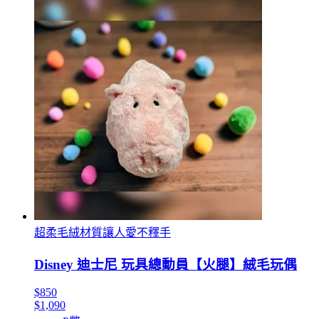
超柔毛絨材質讓人愛不釋手
Disney 迪士尼 玩具總動員【火腿】絨毛玩偶
$850
$1,090