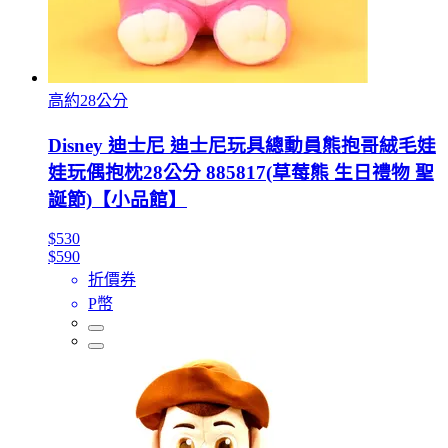
高約28公分
Disney 迪士尼 迪士尼玩具總動員熊抱哥絨毛娃
娃玩偶抱枕28公分 885817(草莓熊 生日禮物 聖
誕節)【小品館】
$530
$590
折價券
P幣