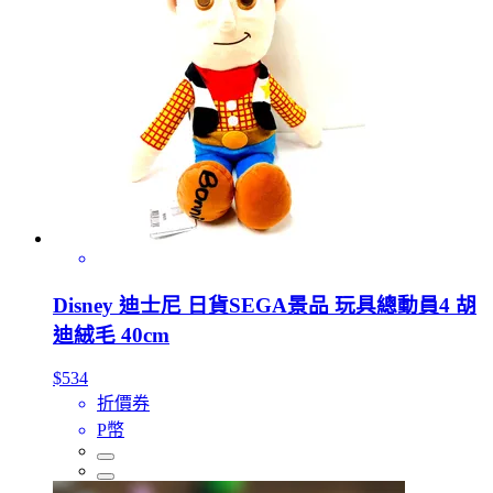
Disney 迪士尼 日貨SEGA景品 玩具總動員4 胡
迪絨毛 40cm
$534
折價券
P幣