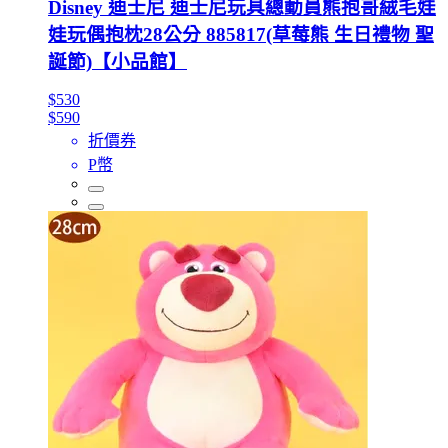
Disney 迪士尼 迪士尼玩具總動員熊抱哥絨毛娃
娃玩偶抱枕28公分 885817(草莓熊 生日禮物 聖
誕節)【小品館】
$530
$590
折價券
P幣