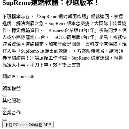
SupRemo遠端軟體：秒選版本！
下班檔案忘存？「SupRemo 遠端桌面軟體」輕鬆連回，掌握
進度，解決燃眉之急。SupRemo版本怎麼挑？大團隊十裝置協
作，穩定傳輸資料，「Business企業版10台1年」多點同步。個
人或小團隊僅需1-3台，「SOLO商用版1台1年」足夠，帳務快
速省資源。連線穩定、加密等級是關鍵，資料安全有保障。現
在入手「SupRemo 遠端桌面軟體」，方案限時激省，結帳領
券享甜甜價！別讓遠端工作卡關，SupRemo 穩定連線，輕鬆
搞定大小事。手刀下單，效率衝上雲霄！
關於PChome24h
顧客權益
其他服務
企業合作
下載 PChome 24h購物 APP