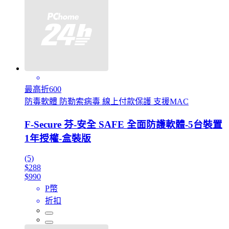
最高折600
防毒軟體 防勒索病毒 線上付款保護 支援MAC
F-Secure 芬-安全 SAFE 全面防護軟體-5台裝置
1年授權-盒裝版
(5)
$288
$990
P幣
折扣