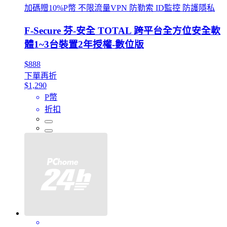
加碼贈10%P幣 不限流量VPN 防勒索 ID監控 防護隱私
F-Secure 芬-安全 TOTAL 跨平台全方位安全軟
體1~3台裝置2年授權-數位版
$888
下單再折
$1,290
P幣
折扣