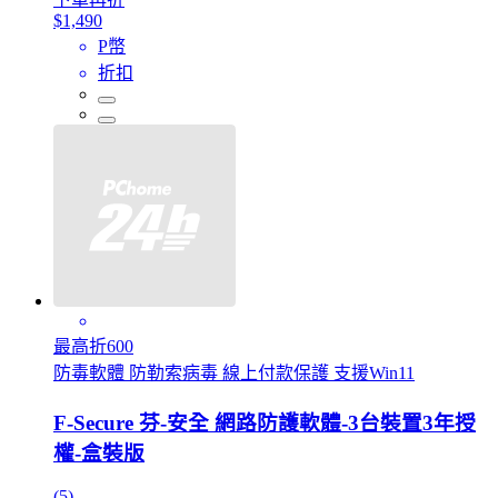
$1,490
P幣
折扣
最高折600
防毒軟體 防勒索病毒 線上付款保護 支援Win11
F-Secure 芬-安全 網路防護軟體-3台裝置3年授
權-盒裝版
(5)