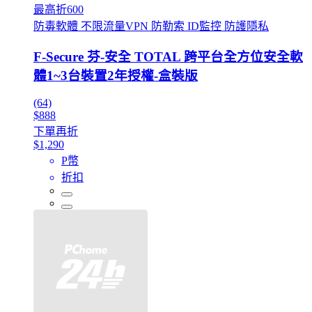
最高折600
防毒軟體 不限流量VPN 防勒索 ID監控 防護隱私
F-Secure 芬-安全 TOTAL 跨平台全方位安全軟
體1~3台裝置2年授權-盒裝版
(64)
$888
下單再折
$1,290
P幣
折扣