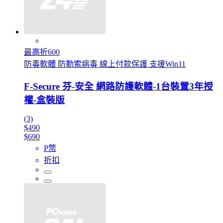
最高折600
防毒軟體 防勒索病毒 線上付款保護 支援Win11
F-Secure 芬-安全 網路防護軟體-1台裝置3年授
權-盒裝版
(3)
$490
$690
P幣
折扣