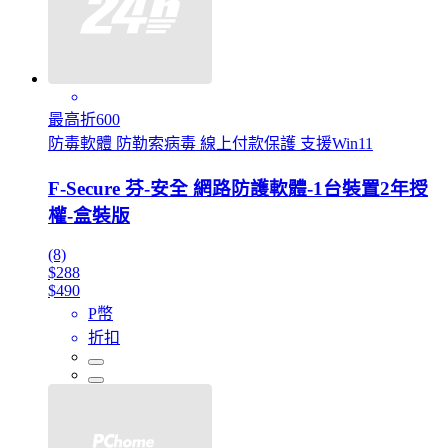
最高折600
防毒軟體 防勒索病毒 線上付款保護 支援Win11
F-Secure 芬-安全 網路防護軟體-1台裝置2年授
權-盒裝版
(8)
$288
$490
P幣
折扣