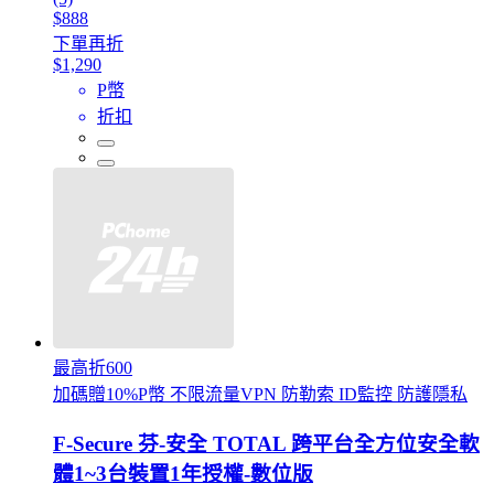
$888
下單再折
$1,290
P幣
折扣
最高折600
加碼贈10%P幣 不限流量VPN 防勒索 ID監控 防護隱私
F-Secure 芬-安全 TOTAL 跨平台全方位安全軟
體1~3台裝置1年授權-數位版