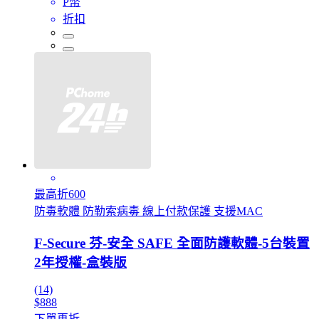
P幣
折扣
最高折600
防毒軟體 防勒索病毒 線上付款保護 支援MAC
F-Secure 芬-安全 SAFE 全面防護軟體-5台裝置
2年授權-盒裝版
(14)
$888
下單再折