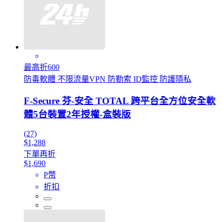
最高折600
防毒軟體 不限流量VPN 防勒索 ID監控 防護隱私
F-Secure 芬-安全 TOTAL 跨平台全方位安全軟
體5台裝置2年授權-盒裝版
(27)
$1,288
下單再折
$1,690
P幣
折扣