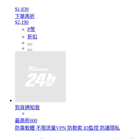
$1,839
下單再折
$2,190
P幣
折扣
到貨通知我
最高折600
防毒軟體 不限流量VPN 防勒索 ID監控 防護隱私