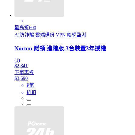
最高折600
AI防詐騙 雲端備份 VPN 暗網監測
Norton 諾頓 進階版-3台裝置3年授權
(1)
$2,841
下單再折
$3,690
P幣
折扣