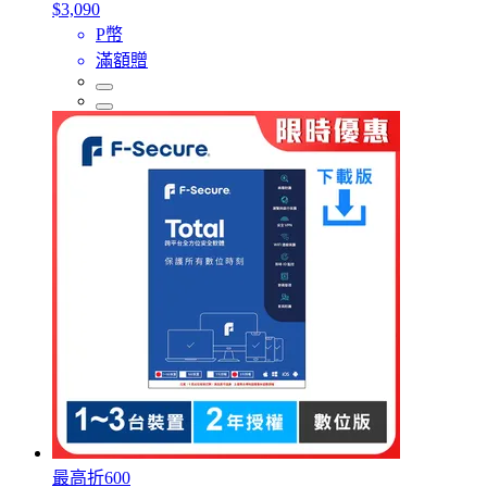
$3,090
P幣
滿額贈
最高折600