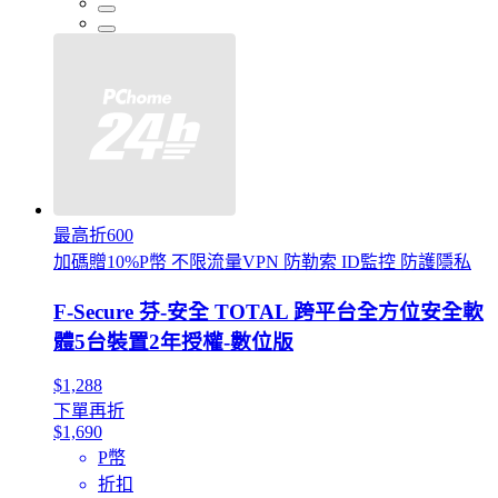
最高折600
加碼贈10%P幣 不限流量VPN 防勒索 ID監控 防護隱私
F-Secure 芬-安全 TOTAL 跨平台全方位安全軟
體5台裝置2年授權-數位版
$1,288
下單再折
$1,690
P幣
折扣