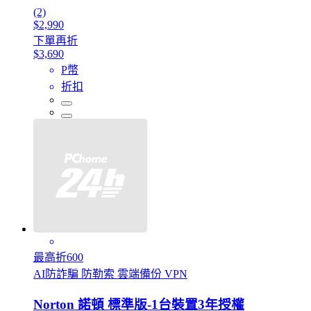
(2)
$2,990
下單再折
$3,690
P幣
折扣
最高折600
AI防詐騙 防勒索 雲端備份 VPN
Norton 諾頓 標準版-1台裝置3年授權