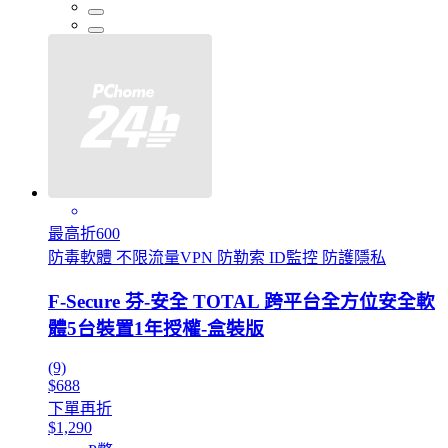
最高折600
防毒軟體 不限流量VPN 防勒索 ID監控 防護隱私
F-Secure 芬-安全 TOTAL 跨平台全方位安全軟
體5台裝置1年授權-盒裝版
(9)
$688
下單再折
$1,290