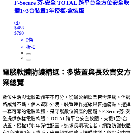
F-Secure 芬-安全 TOTAL 跨平台全方位安全軟
體1~3台裝置1年授權-盒裝版
(9)
$488
$790
P幣
折扣
電腦軟體防護精選：多裝置與長效資安方
案總覽
數位生活與電腦軟體密不可分，從辦公到娛樂皆需連網。但網
路威脅不斷，個人資料外洩、裝置運作遲緩是普遍痛點。選擇
一套可靠的電腦軟體，是守護數位資產的關鍵。F-Secure芬-安
全提供多樣電腦軟體。TOTAL跨平台安全軟體，支援1至5台
裝置，授權1到2年彈性配置。追求長期穩定者，網路防護軟體
有3台裝置3年下載版，省去頻繁續約。選購建議：盤點家中需