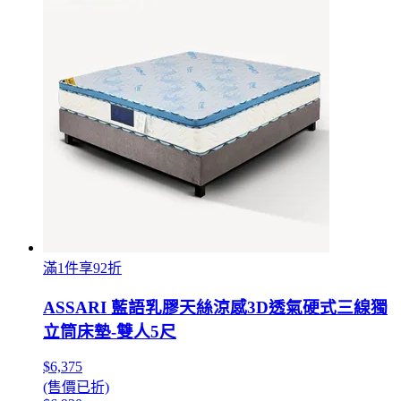
滿1件享92折
ASSARI 藍語乳膠天絲涼感3D透氣硬式三線獨
立筒床墊-雙人5尺
$6,375
(售價已折)