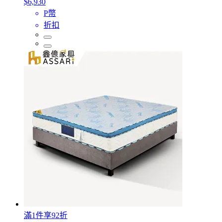
$6,930
P幣
折扣
滿1件享92折