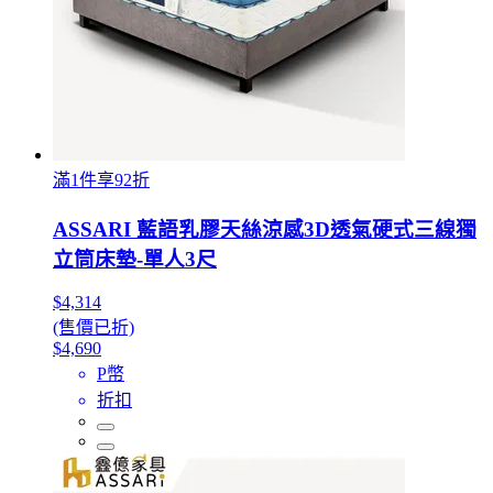
滿1件享92折
ASSARI 藍語乳膠天絲涼感3D透氣硬式三線獨
立筒床墊-單人3尺
$4,314
(售價已折)
$4,690
P幣
折扣