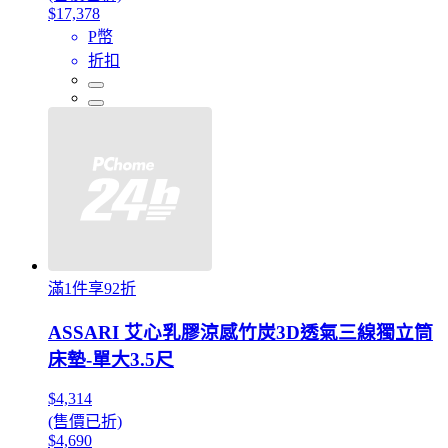
$17,378
P幣
折扣
滿1件享92折
ASSARI 艾心乳膠涼感竹炭3D透氣三線獨立筒
床墊-單大3.5尺
$4,314
(售價已折)
$4,690