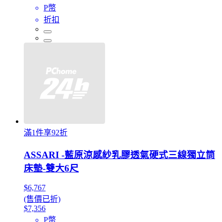
P幣
折扣
滿1件享92折
ASSARI -藍原涼感紗乳膠透氣硬式三線獨立筒
床墊-雙大6尺
$6,767
(售價已折)
$7,356
P幣