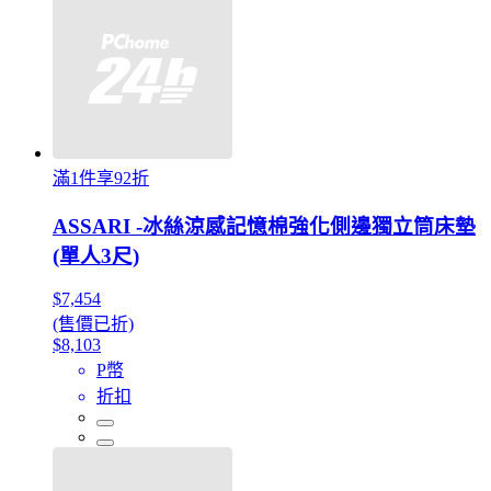
滿1件享92折
ASSARI -冰絲涼感記憶棉強化側邊獨立筒床墊
(單人3尺)
$7,454
(售價已折)
$8,103
P幣
折扣