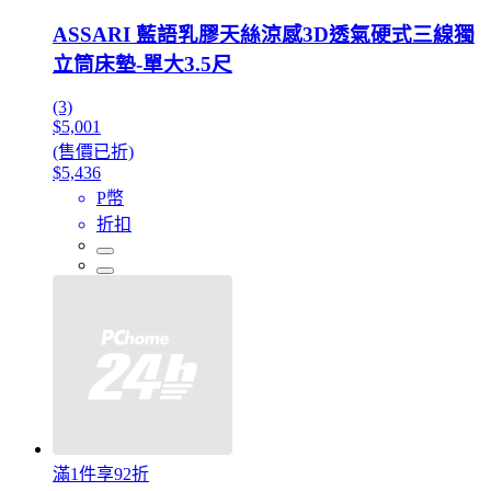
ASSARI 藍語乳膠天絲涼感3D透氣硬式三線獨
立筒床墊-單大3.5尺
(3)
$5,001
(售價已折)
$5,436
P幣
折扣
滿1件享92折