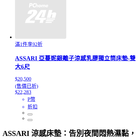
滿1件享92折
ASSARI 亞蔓妮銀離子涼感乳膠獨立筒床墊-雙
大6尺
$20,500
(售價已折)
$22,283
P幣
折扣
ASSARI 涼感床墊：告別夜間悶熱濕黏，