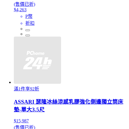
(售價已折)
$4,263
P幣
折扣
滿1件享92折
ASSARI 瑟隆冰絲涼感乳膠強化側邊獨立筒床
墊-單大3.5尺
$15,987
(售價已折)