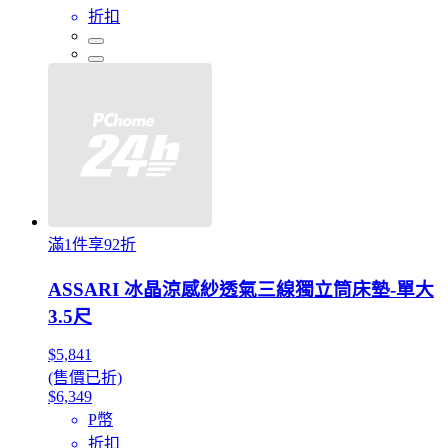
折扣
滿1件享92折
ASSARI 冰晶涼感紗透氣三線獨立筒床墊-單大
3.5尺
$5,841
(售價已折)
$6,349
P幣
折扣