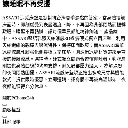
讓睡眠不再受擾
ASSARI 涼感床墊是您對抗台灣夏季濕黏的答案，當身體接觸
床面時，即刻感受到表層溫度下降，不再因為背部悶熱而輾轉
難眠。睡醒不再黏膩，讓每個早晨都能精神飽滿。 產品線
中，ASSARI藍語乳膠天絲涼感3D透氣硬式獨立筒床墊，利用
天絲纖維的親膚與吸濕特性，保持床面乾爽；而ASSARI雪華
冰絲涼感乳膠強化側邊獨立筒床墊，則透過冰絲材質帶來更直
接的接觸涼感。選擇時，硬式獨立筒適合習慣仰睡者，乳膠層
則提供身體曲線的均勻支撐，避免局部壓力過大。 為解決您
的夜間悶熱困擾，ASSARI涼感床墊現正推出多款尺寸與機能
款式，提供限時優惠。立即選購，讓身體不再被高溫綁架，夜
夜都能獲得充分休息。
關於PChome24h
顧客權益
其他服務