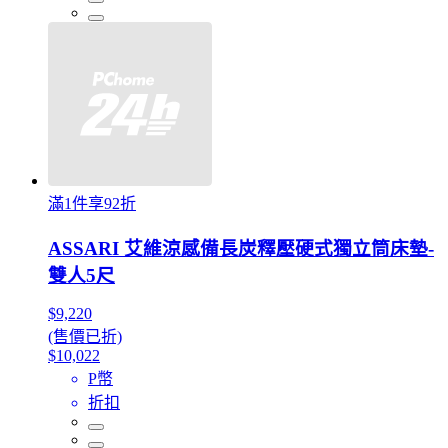
滿1件享92折
ASSARI 艾維涼感備長炭釋壓硬式獨立筒床墊-
雙人5尺
$9,220
(售價已折)
$10,022
P幣
折扣