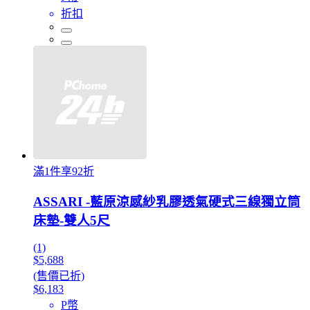
折扣
滿1件享92折
ASSARI -藍原涼感紗乳膠透氣硬式三線獨立筒
床墊-雙人5尺
(1)
$5,688
(售價已折)
$6,183
P幣