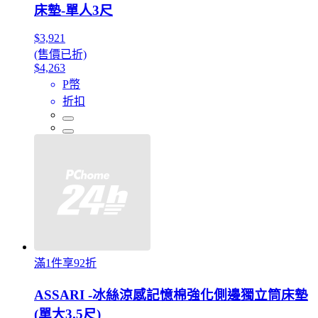
床墊-單人3尺
$3,921
(售價已折)
$4,263
P幣
折扣
滿1件享92折
ASSARI -冰絲涼感記憶棉強化側邊獨立筒床墊
(單大3.5尺)