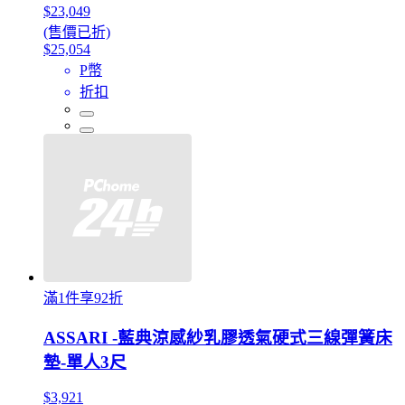
$23,049
(售價已折)
$25,054
P幣
折扣
滿1件享92折
ASSARI -藍典涼感紗乳膠透氣硬式三線彈簧床
墊-單人3尺
$3,921