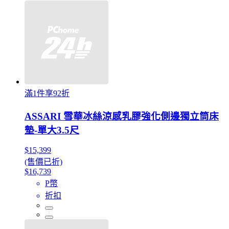
滿1件享92折
ASSARI 雪華冰絲涼感乳膠強化側邊獨立筒床
墊-單大3.5尺
$15,399
(售價已折)
$16,739
P幣
折扣