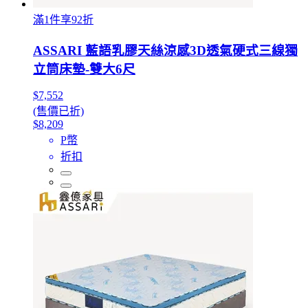
滿1件享92折
ASSARI 藍語乳膠天絲涼感3D透氣硬式三線獨
立筒床墊-雙大6尺
$7,552
(售價已折)
$8,209
P幣
折扣