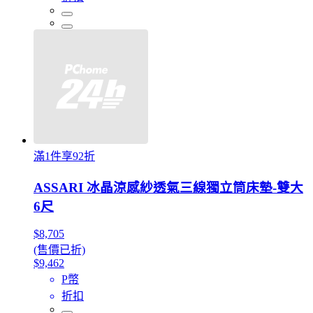
滿1件享92折
ASSARI 冰晶涼感紗透氣三線獨立筒床墊-雙大
6尺
$8,705
(售價已折)
$9,462
P幣
折扣