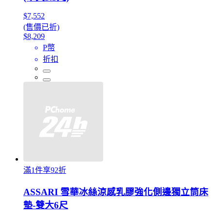
$7,552
(售價已折)
$8,209
P幣
折扣
滿1件享92折
ASSARI 雪華冰絲涼感乳膠強化側邊獨立筒床
墊-雙大6尺