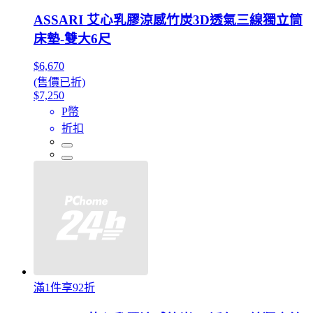
ASSARI 艾心乳膠涼感竹炭3D透氣三線獨立筒
床墊-雙大6尺
$6,670
(售價已折)
$7,250
P幣
折扣
滿1件享92折