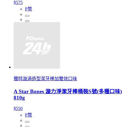
$575
P幣
獨特漩渦造型潔牙棒加雙效口味
A Star Bones 漩力淨潔牙棒桶裝S號(多種口味)
810g
$550
P幣