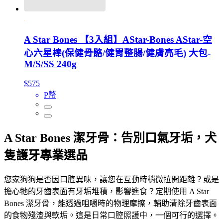
A Star Bones 【3入組】AStar-Bones AStar-空
心六星棒(保健骨骼/健胃整腸/健膚亮毛) 大包-
M/S/SS 240g
$575
P幣
A Star Bones 潔牙骨：告別口氣牙垢，犬
隻護牙專業選品
您家狗狗是否因口腔異味，讓您在互動時稍微拉開距離？或是
擔心牠的牙齒表面有牙垢堆積，影響進食？定期使用 A Star
Bones 潔牙骨，能透過咀嚼時的物理摩擦，輔助清除牙齒表面
的食物殘渣與軟垢。這是日常口腔照護中，一個可行的選擇。