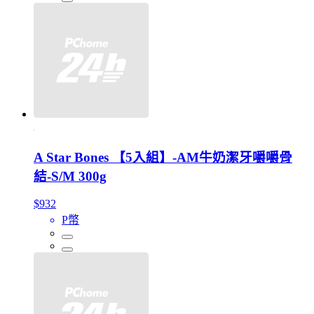
A Star Bones 【5入組】-AM牛奶潔牙嚼嚼骨
結-S/M 300g
$932
P幣