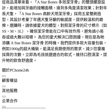
從商品清單來看，「A Star Bones 多效潔牙骨」的雙頭螺旋設
計，能增加與牙齒的接觸面積，達到多角度清潔效果；針對年
長犬隻，「A Star Bones 高齡犬用潔牙骨」採用五星雙刷造
型，其設計考量了年邁犬隻牙齦的敏感度，提供較溫和的磨
擦。選購時，請依據愛犬的體型，對照潔牙骨的尺寸標示（如
SS、M、3L），確保潔牙骨能在口中有效作用，避免過小易
吞或過大難以咀嚼。 為您的愛犬解決口腔困擾，現在是為牠
添購 A Star Bones 潔牙骨 的時機。我們提供多款大容量包裝，
例如1900g的超大桶裝，能滿足長期使用的需求，減少您重複
採買的次數。立即為毛孩挑選適合的款式，維持口腔清潔，提
升牠的飲食舒適度。
關於PChome24h
顧客權益
其他服務
企業合作