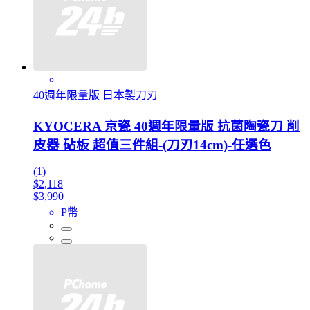
40週年限量版 日本製刀刃
KYOCERA 京瓷 40週年限量版 抗菌陶瓷刀 削
皮器 砧板 超值三件組-(刀刃14cm)-任選色
(1)
$2,118
$3,990
P幣