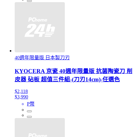
40週年限量版 日本製刀刃
KYOCERA 京瓷 40週年限量版 抗菌陶瓷刀 削
皮器 砧板 超值三件組-(刀刃14cm)-任選色
$2,118
$3,990
P幣