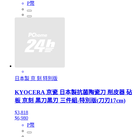
P幣
日本製 京 刻 特別版
KYOCERA 京瓷 日本製抗菌陶瓷刀 削皮器 砧
板 京刻 黑刀黑刃 三件組-特別版(刀刃17cm)
$3,818
$6,980
P幣