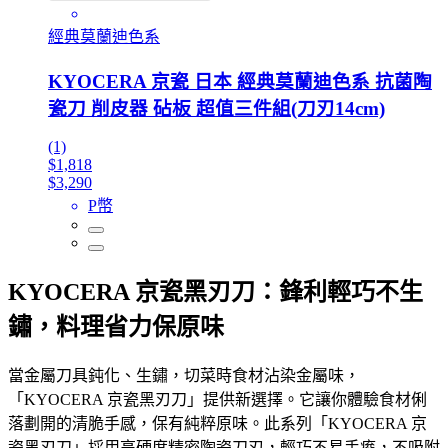
經典莫蘭迪色系
KYOCERA 京瓷 日本 經典莫蘭迪色系 抗菌陶
瓷刀 削皮器 砧板 超值三件組(刀刃14cm)
(1)
$1,818
$3,290
P幣
KYOCERA 京瓷黑刃刀：鋒利輕巧不生
鏽，料理省力保原味
當金屬刀具鈍化、生鏽，切菜時食材沾染金屬味，
「KYOCERA 京瓷黑刃刀」提供新選擇。它讓你體驗食材俐
落劃開的清脆手感，保有純粹原味。此系列「KYOCERA 京
瓷黑刃刀」採用高硬度精密陶瓷刀刃，輕巧不易手痠，不吸附