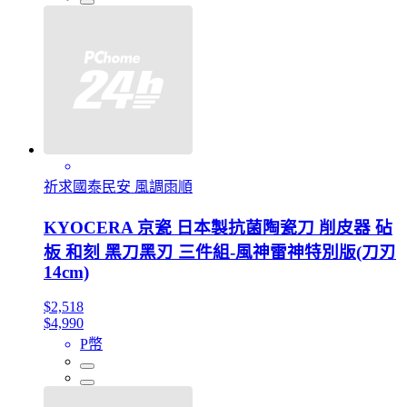
祈求國泰民安 風調雨順
KYOCERA 京瓷 日本製抗菌陶瓷刀 削皮器 砧
板 和刻 黑刀黑刃 三件組-風神雷神特別版(刀刃
14cm)
$2,518
$4,990
P幣