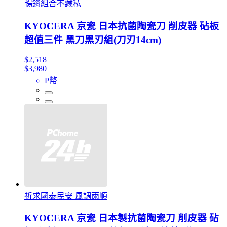
暢銷組合不藏私
KYOCERA 京瓷 日本抗菌陶瓷刀 削皮器 砧板
超值三件 黑刀黑刃組(刀刃14cm)
$2,518
$3,980
P幣
祈求國泰民安 風調雨順
KYOCERA 京瓷 日本製抗菌陶瓷刀 削皮器 砧