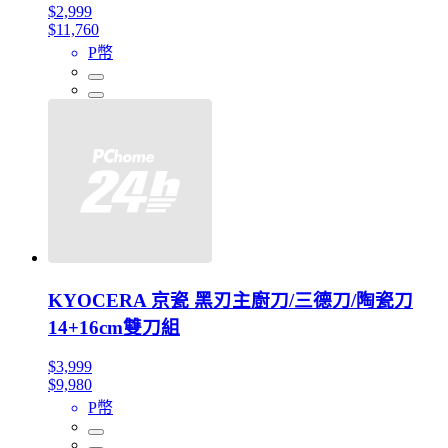
$2,999
$11,760
P幣
KYOCERA 京瓷 黑刃主廚刀/三德刀/陶瓷刀
14+16cm雙刀組
$3,999
$9,980
P幣