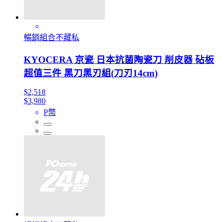
暢銷組合不藏私
KYOCERA 京瓷 日本抗菌陶瓷刀 削皮器 砧板
超值三件 黑刀黑刃組(刀刃14cm)
$2,518
$3,980
P幣