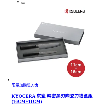
限量加贈雙刀套
KYOCERA 京瓷 精密黑刃陶瓷刀禮盒組
(16CM+11CM)