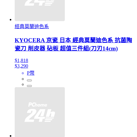
經典莫蘭迪色系
KYOCERA 京瓷 日本 經典莫蘭迪色系 抗菌陶
瓷刀 削皮器 砧板 超值三件組(刀刃14cm)
$1,818
$3,290
P幣