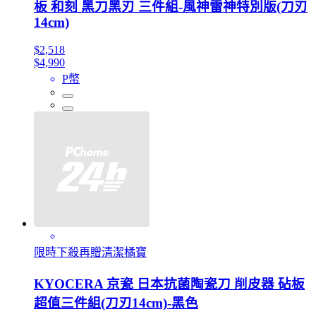
板 和刻 黑刀黑刃 三件組-風神雷神特別版(刀刃
14cm)
$2,518
$4,990
P幣
限時下殺再贈清潔橘寶
KYOCERA 京瓷 日本抗菌陶瓷刀 削皮器 砧板
超值三件組(刀刃14cm)-黑色