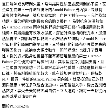
夏日濕熱或長時間久坐，常常讓男性私密處感到悶熱不適，甚
至產生異味。一件透氣排汗的Arnold Palmer 男內褲，是維持
清爽健康的基礎，讓您擺脫尷尬，自信面對每一天。我們為您
精選，讓您輕鬆找到最適合的貼身夥伴。 為對抗台灣濕熱氣
候，Arnold Palmer 雨傘純棉舒適針織平口褲4件組採用高比例
純棉，其纖維能有效吸收濕氣，搭配針織結構的微孔隙，加速
熱氣排出，讓肌膚常保乾爽。若您熱衷於運動，Arnold Palmer
字母運動針織開門襟平口褲，其特殊運動針織布料具備更高的
彈性回復力，能適應大幅度動作，開門襟設計也提升了實用
性。對於追求貼身包覆且不願有褲管堆積感的男士，Arnold
Palmer 彈性優質棉三角褲3件組，其版型能提供穩固支撐，且
不易顯露內褲痕跡。若您是容易流汗的體質，建議選擇針織平
口褲，其布料纖維間隙較大，能有效加速濕氣排出，保持乾
爽。 投資一件好的Arnold Palmer 男內褲，就是投資自己的舒
適與健康。現在多款組合優惠中，讓您輕鬆入手，從此告別悶
熱黏膩，享受全天的乾爽與自信。立即選購，讓每一天都從內
而外感受到清爽自在。
關於PChome24h