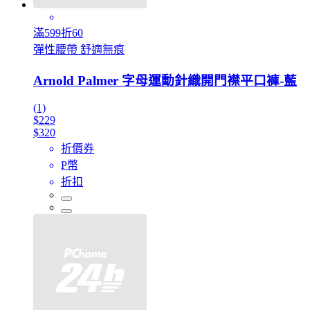
滿599折60
彈性腰帶 舒適無痕
Arnold Palmer 字母運動針織開門襟平口褲-藍
(1)
$229
$320
折價券
P幣
折扣