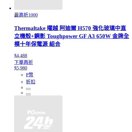
最高折1000
Thermaltake 曜越 阿迪爾 H570 強化玻璃中直
立機殼+鋼影 Toughpower GF A3 650W 金牌全
模十年保電源 組合
$4,488
下單再折
$5,980
P幣
折扣