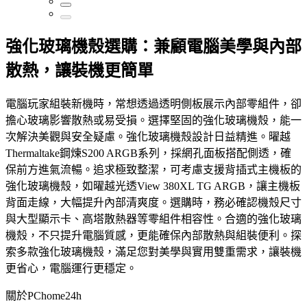
強化玻璃機殼選購：兼顧電腦美學與內部
散熱，讓裝機更簡單
電腦玩家組裝新機時，常想透過透明側板展示內部零組件，卻
擔心玻璃影響散熱或易受損。選擇堅固的強化玻璃機殼，能一
次解決美觀與安全疑慮。強化玻璃機殼設計日益精進。曜越
Thermaltake鋼煉S200 ARGB系列，採網孔面板搭配側透，確
保前方進氣流暢。追求極致整潔，可考慮支援背插式主機板的
強化玻璃機殼，如曜越光透View 380XL TG ARGB，讓主機板
背面走線，大幅提升內部清爽度。選購時，務必確認機殼尺寸
與大型顯示卡、高塔散熱器等零組件相容性。合適的強化玻璃
機殼，不只提升電腦質感，更能確保內部散熱與組裝便利。探
索多款強化玻璃機殼，滿足您對美學與實用雙重需求，讓裝機
更省心，電腦運行更穩定。
關於PChome24h