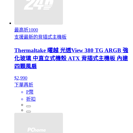
最高折1000
支援最新的背插式主機板
Thermaltake 曜越 光透View 380 TG ARGB 強
化玻璃 中直立式機殼 ATX 背插式主機板 內建
四顆風扇
$2,990
下單再折
P幣
折扣