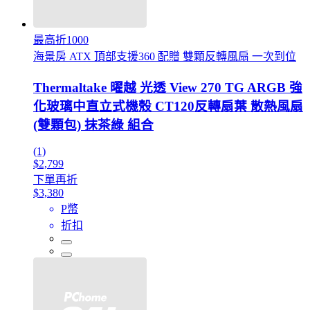
最高折1000
海景房 ATX 頂部支援360 配贈 雙顆反轉風扇 一次到位
Thermaltake 曜越 光透 View 270 TG ARGB 強
化玻璃中直立式機殼 CT120反轉扇葉 散熱風扇
(雙顆包) 抹茶綠 組合
(1)
$2,799
下單再折
$3,380
P幣
折扣