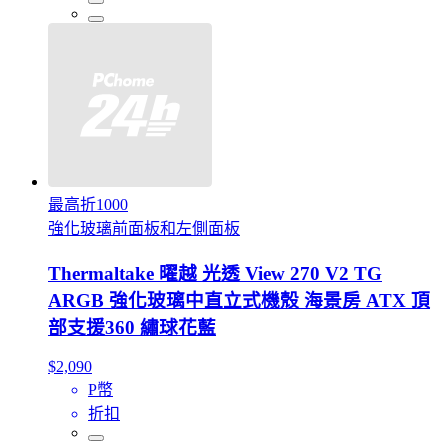
最高折1000
強化玻璃前面板和左側面板
Thermaltake 曜越 光透 View 270 V2 TG
ARGB 強化玻璃中直立式機殼 海景房 ATX 頂
部支援360 繡球花藍
$2,090
P幣
折扣