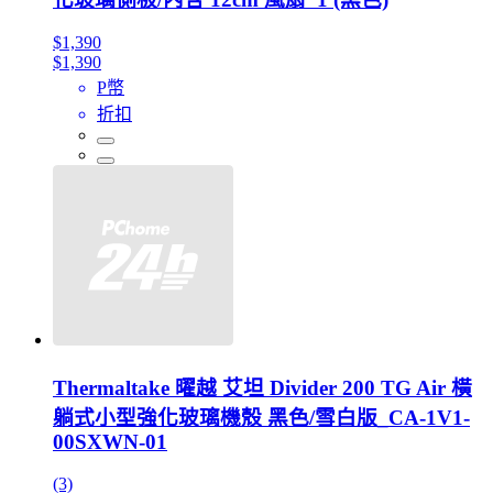
$1,390
$1,390
P幣
折扣
Thermaltake 曜越 艾坦 Divider 200 TG Air 橫
躺式小型強化玻璃機殼 黑色/雪白版_CA-1V1-
00SXWN-01
(3)