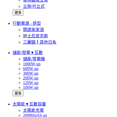
車用磁吸支架
立架|可立式
更多
行動電源 - 造型
間諜家家酒
迪士尼皮克斯
三麗鷗┃其他日系
儲能/發電▼瓦數
儲能/發電機
1000W up
600W up
300W up
200W up
120W up
100W up
更多
太陽能▼瓦數容量
太陽能充電
20000mAh up