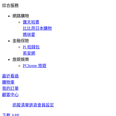
綜合服務
網路購物
露天拍賣
比比昂日本購物
媽咪愛
金融保險
Pi 拍錢包
易安網
旅遊娛樂
PChome 旅遊
最近看過
購物車
我的訂單
顧客中心
追蹤清單
退貨
會員設定
下載 APP