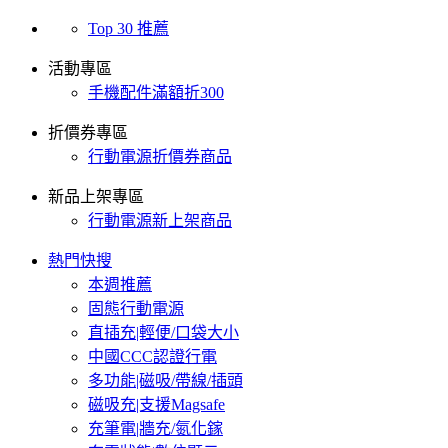
Top 30 推薦
活動專區
手機配件滿額折300
折價券專區
行動電源折價券商品
新品上架專區
行動電源新上架商品
熱門快搜
本週推薦
固態行動電源
直插充|輕便/口袋大小
中國CCC認證行電
多功能|磁吸/帶線/插頭
磁吸充|支援Magsafe
充筆電|牆充/氮化鎵