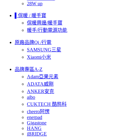
28W up
▌保暖 / 暖手寶
保暖周邊/暖手寶
暖手/行動電源功能
原廠品牌Qi /行電
SAMSUNG三星
Xiaomi小米
品牌專區A-Z
Adam亞果元素
ADATA威剛
ANKER安克
aibo
CUKTECH 酷態科
cheero阿愣
enerpad
Gigastone
HANG
iBRIDGE