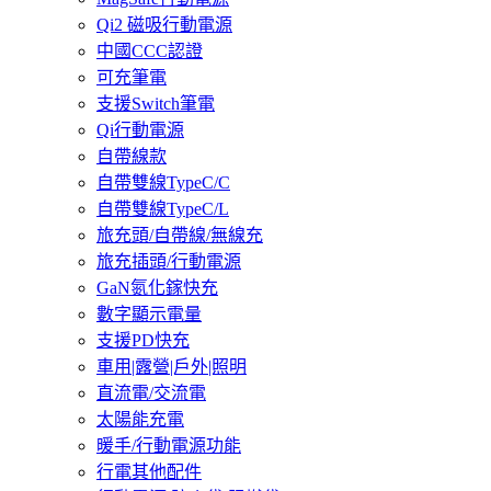
Qi2 磁吸行動電源
中國CCC認證
可充筆電
支援Switch筆電
Qi行動電源
自帶線款
自帶雙線TypeC/C
自帶雙線TypeC/L
旅充頭/自帶線/無線充
旅充插頭/行動電源
GaN氮化鎵快充
數字顯示電量
支援PD快充
車用|露營|戶外|照明
直流電/交流電
太陽能充電
暖手/行動電源功能
行電其他配件