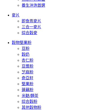
養生沖泡首選
麥片
即食燕麥片
三合一麥片
綜合穀麥
穀物堅果粉
豆粉
穀奶
杏仁粉
豆漿粉
芝麻粉
奇亞籽
堅果粉
蓮藕粉
米麩/麵茶
綜合穀粉
其他穀物粉