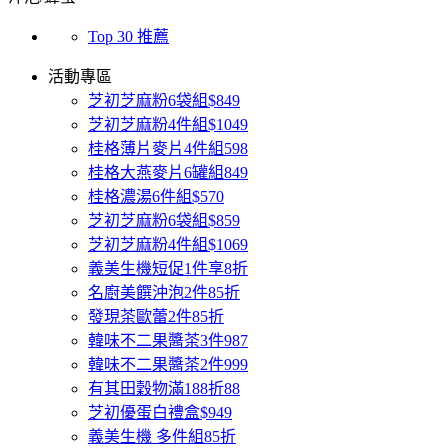
Top 30 推薦
活動專區
芝初芝麻粉6袋組$849
芝初芝麻粉4件組$1049
桂格薄片麥片4件組598
桂格大燕麥片6罐組849
桂格濃湯6件組$570
芝初芝麻粉6袋組$859
芝初芝麻粉4件組$1069
義美生機短促1件享8折
名廚美饌沖泡2件85折
發現茶歐蕾2件85折
韓味不二果醬茶3件987
韓味不二果醬茶2件999
有其田穀物滿188折88
芝初優蛋白禮盒$949
義美生機 多件組85折