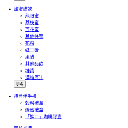
蜂蜜醋飲
龍眼蜜
荔枝蜜
百花蜜
其他蜂蜜
花粉
蜂王漿
果醋
其他醋飲
糖漿
濃縮原汁
更多
禮盒伴手禮
穀粉禮盒
蜂蜜禮盒
「進口」咖啡膠囊