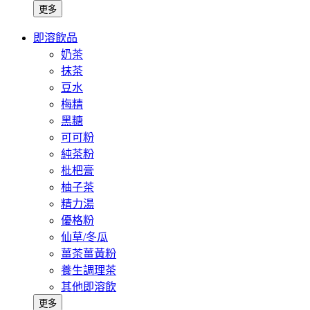
更多
即溶飲品
奶茶
抹茶
豆水
梅精
黑糖
可可粉
純茶粉
枇杷膏
柚子茶
精力湯
優格粉
仙草/冬瓜
薑茶薑黃粉
養生調理茶
其他即溶飲
更多