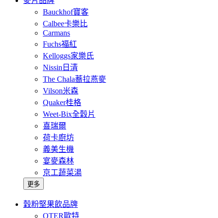
麥片品牌
Bauckhof寶客
Calbee卡樂比
Carmans
Fuchs福紅
Kelloggs家樂氏
Nissin日清
The Chala蕎拉燕麥
Vilson米森
Quaker桂格
Weet-Bix全穀片
喜瑞爾
荷卡廚坊
義美生機
宴麥森林
京工蔬菜湯
更多
穀粉堅果飲品牌
OTER歐特