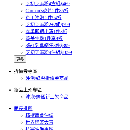
芝初芝麻粉4盒組$469
Carman’s麥片2件85折
京工沖泡 2件94折
芝初芝麻粉2+2組$799
雀巢即期出清1件8折
義美生機1件享9折
3點1刻拿鐵任3件$399
芝初芝麻粉4件組$1099
更多
折價券專區
沖泡/蜂蜜折價券商品
新品上架專區
沖泡/蜂蜜新上架商品
館長推薦
精選農會沖調
世界奶茶大賞
抗寒沖泡專區