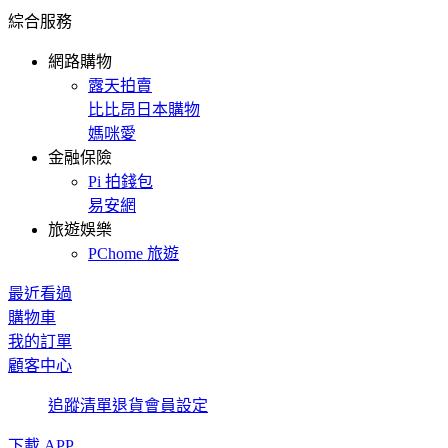
綜合服務
網路購物
露天拍賣
比比昂日本購物
媽咪愛
金融保險
Pi 拍錢包
易安網
旅遊娛樂
PChome 旅遊
最近看過
購物車
我的訂單
顧客中心
追蹤清單
退貨
會員設定
下載 APP