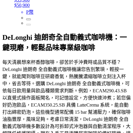
$50,900
P幣
DeLonghi 迪朗奇全自動義式咖啡機：一
鍵現磨，輕鬆品味專業級咖啡
每天清晨想來杯香醇咖啡，卻苦於手沖費時或品質不穩？
DeLonghi 迪朗奇 全自動義式咖啡機讓您告別繁瑣，輕按一
鍵，就能聞到咖啡豆研磨香氣，熱騰騰濃縮咖啡立刻注入杯
中，省去等待。選購 DeLonghi 迪朗奇 全自動義式咖啡機，可
依每日飲用量與飲品種類需求判斷。例如，ECAM290.43.SB
以直覺式操作面板聞名，可記憶設定，方便快速沖煮；若您偏
好奶泡飲品，ECAM350.25.SB 具備 LatteCrema 系統，能自動
打出綿密奶泡。這些機型通常配備 15 bar 幫浦壓力，確保咖啡
油脂豐厚，風味足夠。考慮日常清潔，DeLonghi 迪朗奇 全自
動義式咖啡機多數設計為可拆卸式沖泡器與自動清潔程序，大