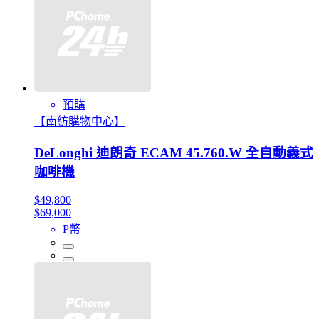
預購
【南紡購物中心】
DeLonghi 迪朗奇 ECAM 45.760.W 全自動義式
咖啡機
$49,800
$69,000
P幣