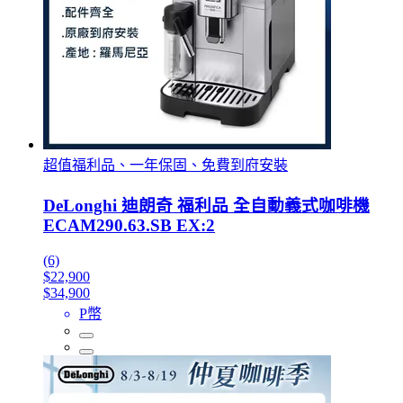
超值福利品、一年保固、免費到府安裝
DeLonghi 迪朗奇 福利品 全自動義式咖啡機
ECAM290.63.SB EX:2
(6)
$22,900
$34,900
P幣