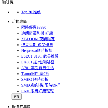
咖啡機
Top 30 推薦
活動專區
限時優惠$3990
迪朗奇福利機 好康
XBLOOM 夜間限定
伊萊克斯 晚間優惠
Nespresso限時折扣
E5EC1-31ST 館長推薦
EA801 送2包咖啡豆
A701 享受質感生活
Tiamo配件 享9折
SMEG 限時85折
SMEG咖啡機 限時89折
R601 限時好康報報
更多
折價券專區