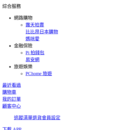
綜合服務
網路購物
露天拍賣
比比昂日本購物
媽咪愛
金融保險
Pi 拍錢包
易安網
旅遊娛樂
PChome 旅遊
最近看過
購物車
我的訂單
顧客中心
追蹤清單
退貨
會員設定
下載 APP