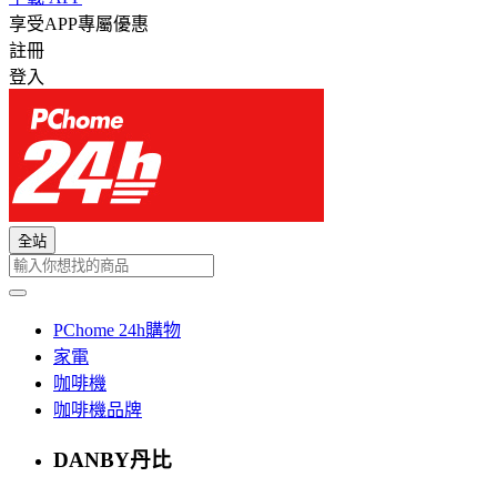
享受APP專屬優惠
註冊
登入
全站
PChome 24h購物
家電
咖啡機
咖啡機品牌
DANBY丹比