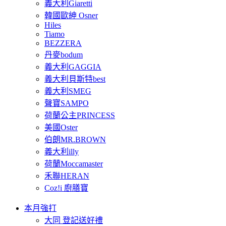
義大利Giaretti
韓國歐紳 Osner
Hiles
Tiamo
BEZZERA
丹麥bodum
義大利GAGGIA
義大利貝斯特best
義大利SMEG
聲寶SAMPO
荷蘭公主PRINCESS
美國Oster
伯朗MR.BROWN
義大利illy
荷蘭Moccamaster
禾聯HERAN
Coz!i 廚膳寶
本月強打
大同 登記送好禮