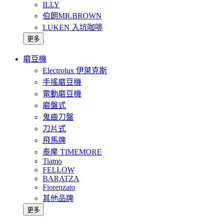
ILLY
伯朗MR.BROWN
LUKEN 入坑咖啡
更多
磨豆機
Electrolux 伊萊克斯
手搖磨豆機
電動磨豆機
磨盤式
鬼齒刀盤
刀片式
飛馬牌
泰摩 TIMEMORE
Tiamo
FELLOW
BARATZA
Fiorenzato
其他品牌
更多