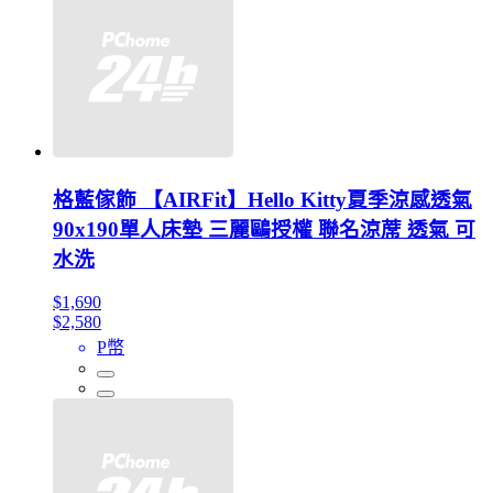
格藍傢飾 【AIRFit】Hello Kitty夏季涼感透氣
90x190單人床墊 三麗鷗授權 聯名涼蓆 透氣 可
水洗
$1,690
$2,580
P幣