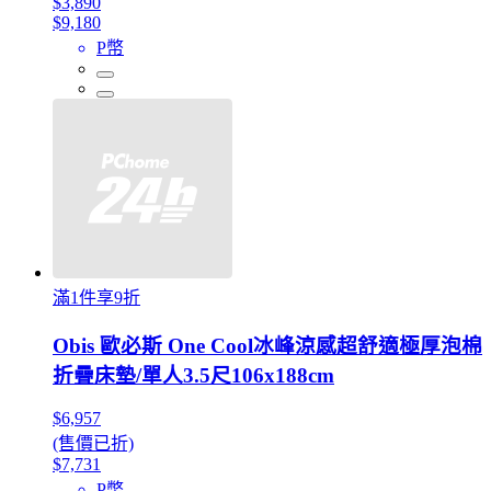
$3,890
$9,180
P幣
滿1件享9折
Obis 歐必斯 One Cool冰峰涼感超舒適極厚泡棉
折疊床墊/單人3.5尺106x188cm
$6,957
(售價已折)
$7,731
P幣