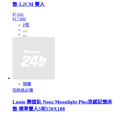
墊 3.2CM 雙人
$7,641
$17,800
P幣
預購
怕熱族必備
Lunio 樂誼臥 Nooz Moonlight Plus涼感記憶床
墊 標準雙人5呎150X188