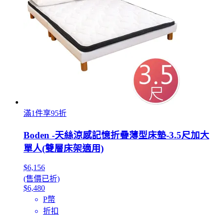
滿1件享95折
Boden -天絲涼感記憶折疊薄型床墊-3.5尺加大
單人(雙層床架適用)
$6,156
(售價已折)
$6,480
P幣
折扣