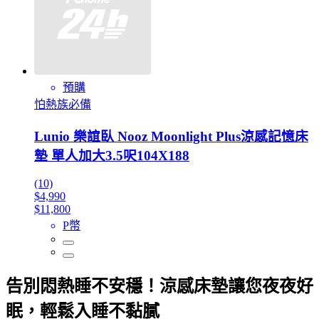
預購
怕熱族必備
Lunio 樂誼臥 Nooz Moonlight Plus涼感記憶床
墊 單人加大3.5呎104X188
(10)
$4,990
$11,800
P幣
告別悶熱睡不安穩！涼感床墊讓您夜夜好
眠，輕鬆入睡不黏膩