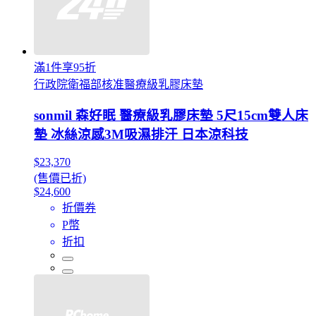
滿1件享95折
行政院衛福部核准醫療級乳膠床墊
sonmil 森好眠 醫療級乳膠床墊 5尺15cm雙人床
墊 冰絲涼感3M吸濕排汗 日本涼科技
$23,370
(售價已折)
$24,600
折價券
P幣
折扣