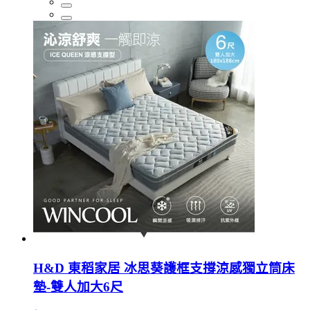
H&D 東稻家居 冰思葵護框支撐涼感獨立筒床
墊-雙人加大6尺