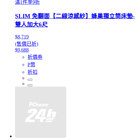
滿1件享9折
SLIM 免翻面【二線涼感紗】蜂巢獨立筒床墊-
雙人加大6尺
$8,719
(售價已折)
$9,688
折價券
P幣
折扣