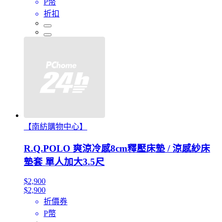
P幣
折扣
【南紡購物中心】
R.Q.POLO 爽涼冷感8cm釋壓床墊 / 涼感紗床
墊套 單人加大3.5尺
$2,900
$2,900
折價券
P幣