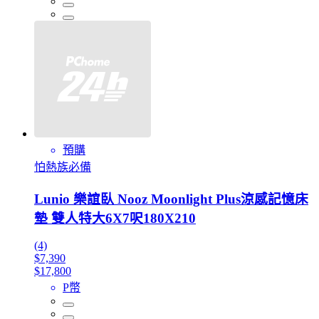
預購
怕熱族必備
Lunio 樂誼臥 Nooz Moonlight Plus涼感記憶床
墊 雙人特大6X7呎180X210
(4)
$7,390
$17,800
P幣