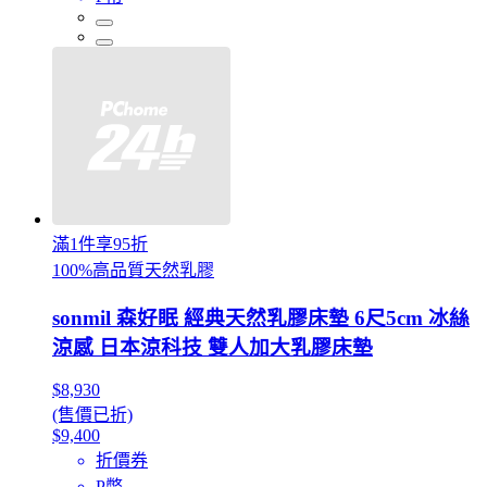
滿1件享95折
100%高品質天然乳膠
sonmil 森好眠 經典天然乳膠床墊 6尺5cm 冰絲
涼感 日本涼科技 雙人加大乳膠床墊
$8,930
(售價已折)
$9,400
折價券
P幣