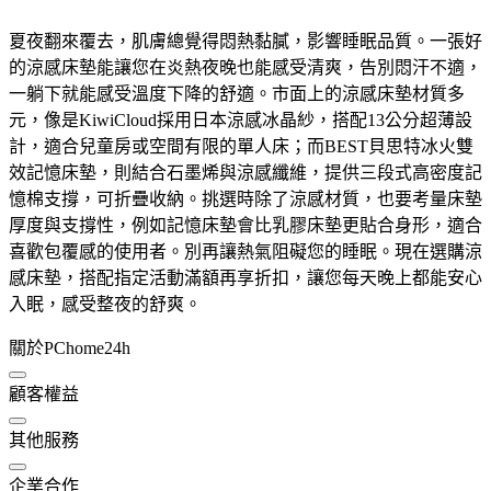
夏夜翻來覆去，肌膚總覺得悶熱黏膩，影響睡眠品質。一張好
的涼感床墊能讓您在炎熱夜晚也能感受清爽，告別悶汗不適，
一躺下就能感受溫度下降的舒適。市面上的涼感床墊材質多
元，像是KiwiCloud採用日本涼感冰晶紗，搭配13公分超薄設
計，適合兒童房或空間有限的單人床；而BEST貝思特冰火雙
效記憶床墊，則結合石墨烯與涼感纖維，提供三段式高密度記
憶棉支撐，可折疊收納。挑選時除了涼感材質，也要考量床墊
厚度與支撐性，例如記憶床墊會比乳膠床墊更貼合身形，適合
喜歡包覆感的使用者。別再讓熱氣阻礙您的睡眠。現在選購涼
感床墊，搭配指定活動滿額再享折扣，讓您每天晚上都能安心
入眠，感受整夜的舒爽。
關於PChome24h
顧客權益
其他服務
企業合作