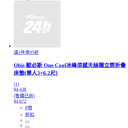
滿1件享95折
Obis 歐必斯 One Cool冰峰涼感天絲獨立筒折疊
床墊[單人3×6.2尺]
(1)
$4,438
(售價已折)
$4,672
P幣
折扣