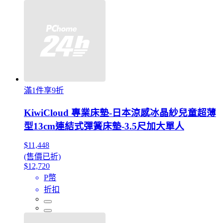
滿1件享9折
KiwiCloud 專業床墊-日本涼感冰晶紗兒童超薄
型13cm連結式彈簧床墊-3.5尺加大單人
$11,448
(售價已折)
$12,720
P幣
折扣