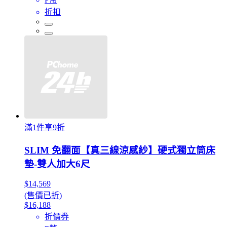
折扣
滿1件享9折
SLIM 免翻面【真三線涼感紗】硬式獨立筒床
墊-雙人加大6尺
$14,569
(售價已折)
$16,188
折價券