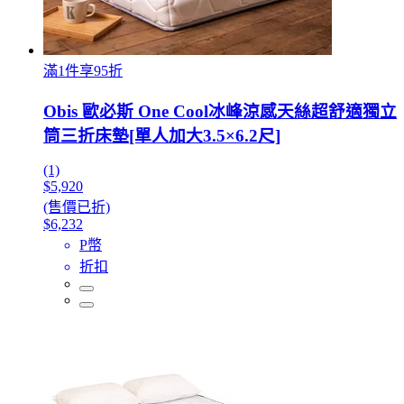
滿1件享95折
Obis 歐必斯 One Cool冰峰涼感天絲超舒適獨立
筒三折床墊[單人加大3.5×6.2尺]
(1)
$5,920
(售價已折)
$6,232
P幣
折扣