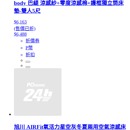
body 巴緹 涼感紗+零度涼感棉+護框獨立筒床
墊-雙人5尺
$6,163
(售價已折)
$6,488
折價券
P幣
折扣
旭川 AIRFit氧活力星空灰冬夏兩用空氣涼感床