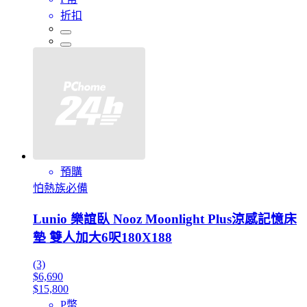
折扣
預購
怕熱族必備
Lunio 樂誼臥 Nooz Moonlight Plus涼感記憶床
墊 雙人加大6呎180X188
(3)
$6,690
$15,800
P幣