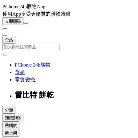
PChome24h購物App
使用App享受更優質的購物體驗
立即體驗
全站
PChome 24h購物
食品
零食/餅乾
雷比特 餅乾
分類
推薦排序
熱銷度
新上架