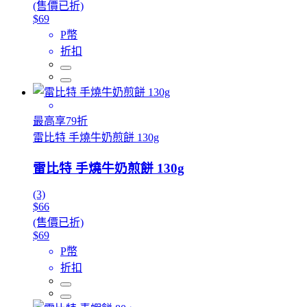
(售價已折)
$69
P幣
折扣
最高享79折
雷比特 手燒牛奶煎餅 130g
雷比特 手燒牛奶煎餅 130g
(3)
$66
(售價已折)
$69
P幣
折扣