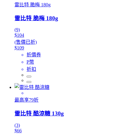
雷比特 脆梅 180g
雷比特 脆梅 180g
(9)
$104
(售價已折)
$109
折價券
P幣
折扣
最高享79折
雷比特 酷涼糖 130g
(3)
$66