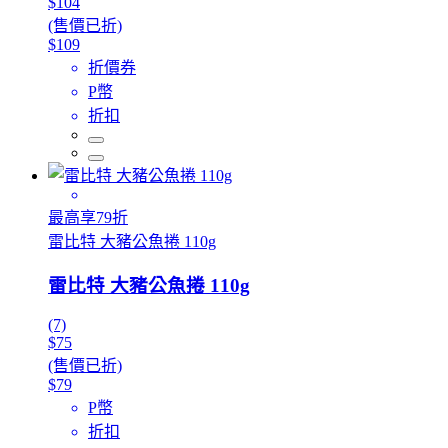
$104
(售價已折)
$109
折價券
P幣
折扣
最高享79折
雷比特 大豬公魚捲 110g
雷比特 大豬公魚捲 110g
(7)
$75
(售價已折)
$79
P幣
折扣