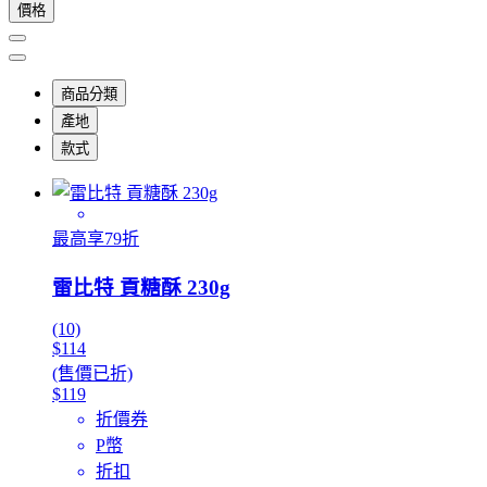
價格
商品分類
產地
款式
最高享79折
雷比特 貢糖酥 230g
(10)
$114
(售價已折)
$119
折價券
P幣
折扣