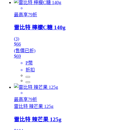
最高享79折
雷比特 檸檬C糖 140g
(3)
$66
(售價已折)
$69
P幣
折扣
最高享79折
雷比特 辣芒果 125g
雷比特 辣芒果 125g