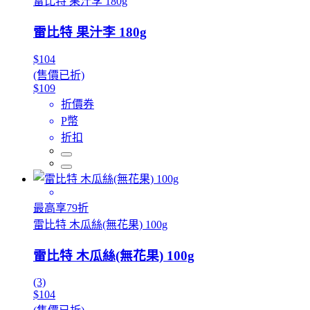
雷比特 果汁李 180g
雷比特 果汁李 180g
$104
(售價已折)
$109
折價券
P幣
折扣
最高享79折
雷比特 木瓜絲(無花果) 100g
雷比特 木瓜絲(無花果) 100g
(3)
$104