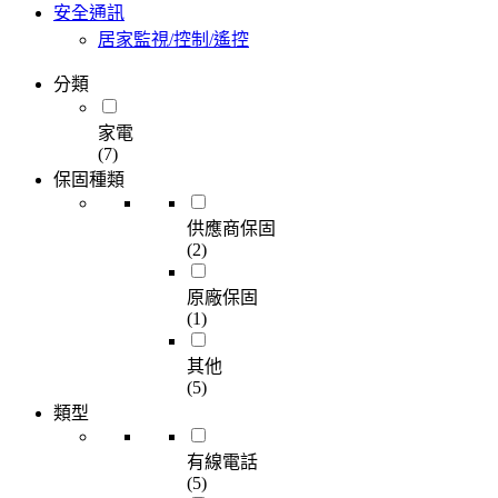
安全通訊
居家監視/控制/遙控
分類
家電
(7)
保固種類
供應商保固
(2)
原廠保固
(1)
其他
(5)
類型
有線電話
(5)