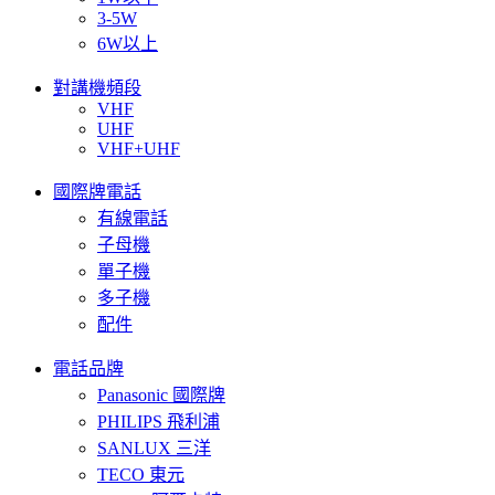
3-5W
6W以上
對講機頻段
VHF
UHF
VHF+UHF
國際牌電話
有線電話
子母機
單子機
多子機
配件
電話品牌
Panasonic 國際牌
PHILIPS 飛利浦
SANLUX 三洋
TECO 東元