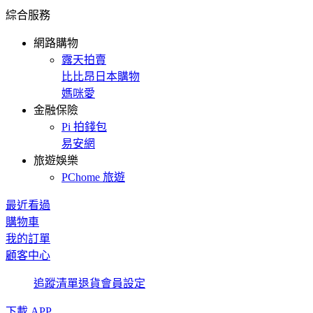
綜合服務
網路購物
露天拍賣
比比昂日本購物
媽咪愛
金融保險
Pi 拍錢包
易安網
旅遊娛樂
PChome 旅遊
最近看過
購物車
我的訂單
顧客中心
追蹤清單
退貨
會員設定
下載 APP