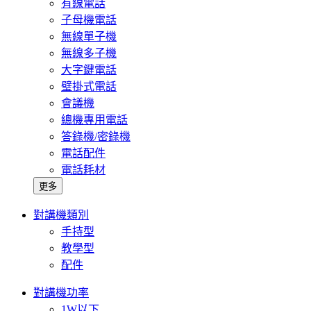
有線電話
子母機電話
無線單子機
無線多子機
大字鍵電話
璧掛式電話
會議機
總機專用電話
答錄機/密錄機
電話配件
電話耗材
更多
對講機類別
手持型
教學型
配件
對講機功率
1W以下