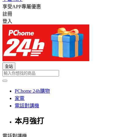
享受APP專屬優惠
註冊
登入
全站
PChome 24h購物
家電
電話對講機
本月強打
電話對講機