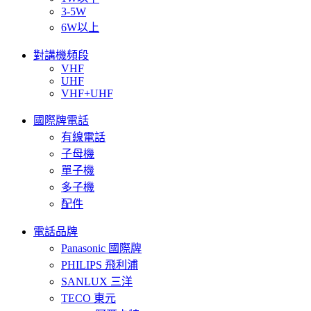
3-5W
6W以上
對講機頻段
VHF
UHF
VHF+UHF
國際牌電話
有線電話
子母機
單子機
多子機
配件
電話品牌
Panasonic 國際牌
PHILIPS 飛利浦
SANLUX 三洋
TECO 東元