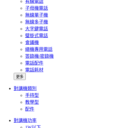
有線電話
子母機電話
無線單子機
無線多子機
大字鍵電話
璧掛式電話
會議機
總機專用電話
答錄機/密錄機
電話配件
電話耗材
更多
對講機類別
手持型
教學型
配件
對講機功率
1W以下