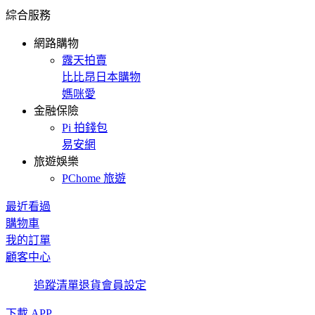
綜合服務
網路購物
露天拍賣
比比昂日本購物
媽咪愛
金融保險
Pi 拍錢包
易安網
旅遊娛樂
PChome 旅遊
最近看過
購物車
我的訂單
顧客中心
追蹤清單
退貨
會員設定
下載 APP