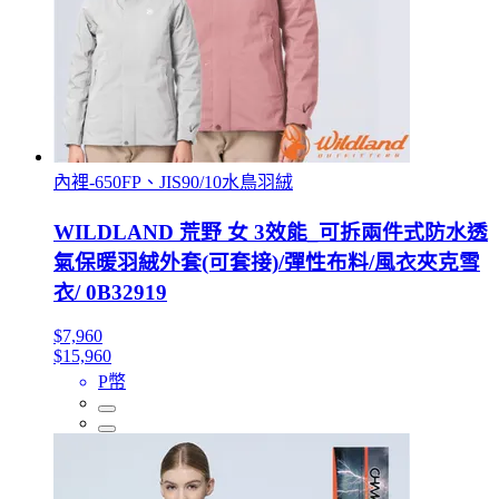
內裡-650FP、JIS90/10水鳥羽絨
WILDLAND 荒野 女 3效能_可拆兩件式防水透
氣保暖羽絨外套(可套接)/彈性布料/風衣夾克雪
衣/ 0B32919
$7,960
$15,960
P幣