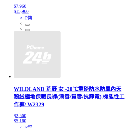
$7,960
$15,960
P幣
WILDLAND 荒野 女 -20℃重磅防水防風內天
鵝絨極地保暖長褲(滑雪/賞雪/抗靜電).機能性工
作褲/ W2329
$2,560
$5,160
P幣