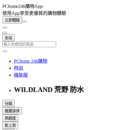
PChome24h購物App
使用App享受更優質的購物體驗
立即體驗
全站
PChome 24h購物
時尚
機能服
WILDLAND 荒野 防水
分類
推薦排序
熱銷度
新上架