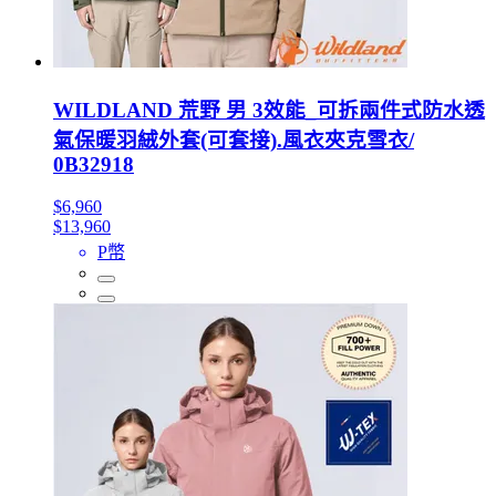
WILDLAND 荒野 男 3效能_可拆兩件式防水透
氣保暖羽絨外套(可套接).風衣夾克雪衣/
0B32918
$6,960
$13,960
P幣