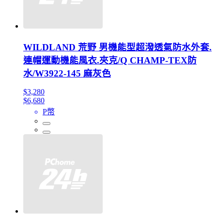
WILDLAND 荒野 男機能型超潑透氣防水外套.
連帽運動機能風衣.夾克/Q CHAMP-TEX防
水/W3922-145 麻灰色
$3,280
$6,680
P幣