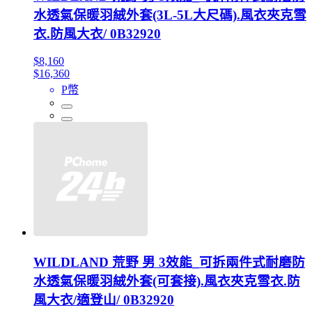
水透氣保暖羽絨外套(3L-5L大尺碼).風衣夾克雪
衣.防風大衣/ 0B32920
$8,160
$16,360
P幣
WILDLAND 荒野 男 3效能_可拆兩件式耐磨防
水透氣保暖羽絨外套(可套接).風衣夾克雪衣.防
風大衣/適登山/ 0B32920