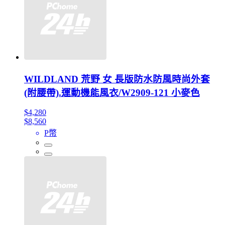
WILDLAND 荒野 女 長版防水防風時尚外套
(附腰帶).運動機能風衣/W2909-121 小麥色
$4,280
$8,560
P幣