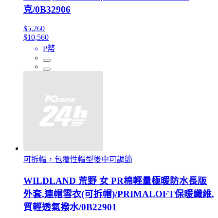
克/0B32906
$5,260
$10,560
P幣
可拆帽，包覆性帽型後中可調節
WILDLAND 荒野 女 PR棉輕量極暖防水長版
外套.連帽雪衣(可拆帽)/PRIMALOFT保暖纖維.
質輕透氣撥水/0B22901