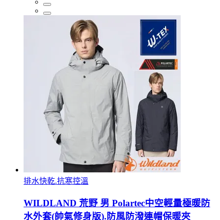
排水快乾.抗寒控溫
WILDLAND 荒野 男 Polartec中空輕量極暖防
水外套(帥氣修身版).防風防潑連帽保暖夾