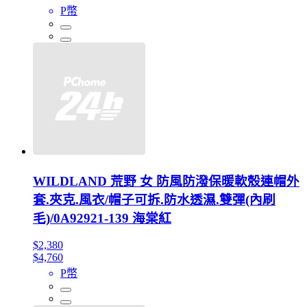
P幣
WILDLAND 荒野 女 防風防潑保暖軟殼連帽外
套.夾克.風衣/帽子可拆.防水透濕.雙彈(內刷
毛)/0A92921-139 海棠紅
$2,380
$4,760
P幣