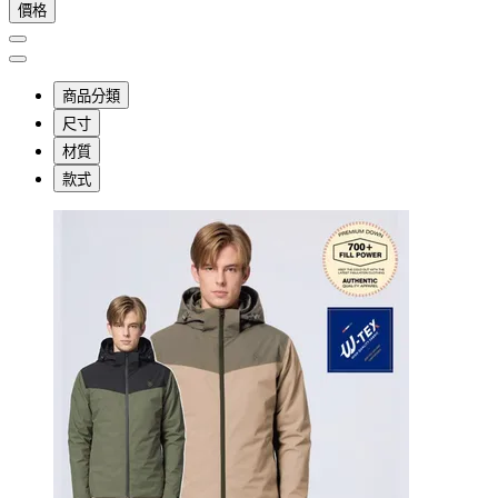
價格
商品分類
尺寸
材質
款式