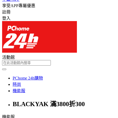
享受APP專屬優惠
註冊
登入
活動館
PChome 24h購物
時尚
機能服
BLACKYAK 滿3800折300
機能服