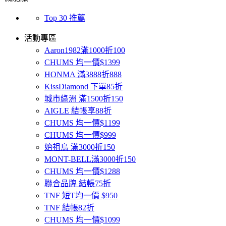
Top 30 推薦
活動專區
Aaron1982滿1000折100
CHUMS 均一價$1399
HONMA 滿3888折888
KissDiamond 下單85折
城市綠洲 滿1500折150
AIGLE 結帳享88折
CHUMS 均一價$1199
CHUMS 均一價$999
始祖鳥 滿3000折150
MONT-BELL滿3000折150
CHUMS 均一價$1288
聯合品牌 結帳75折
TNF 短T均一價 $950
TNF 結帳82折
CHUMS 均一價$1099