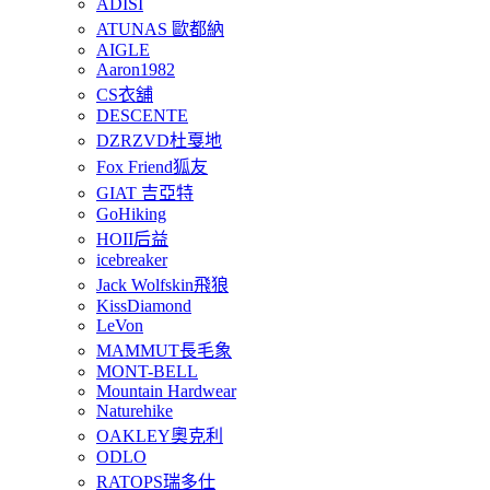
ADISI
ATUNAS 歐都納
AIGLE
Aaron1982
CS衣舖
DESCENTE
DZRZVD杜戛地
Fox Friend狐友
GIAT 吉亞特
GoHiking
HOII后益
icebreaker
Jack Wolfskin飛狼
KissDiamond
LeVon
MAMMUT長毛象
MONT-BELL
Mountain Hardwear
Naturehike
OAKLEY奧克利
ODLO
RATOPS瑞多仕