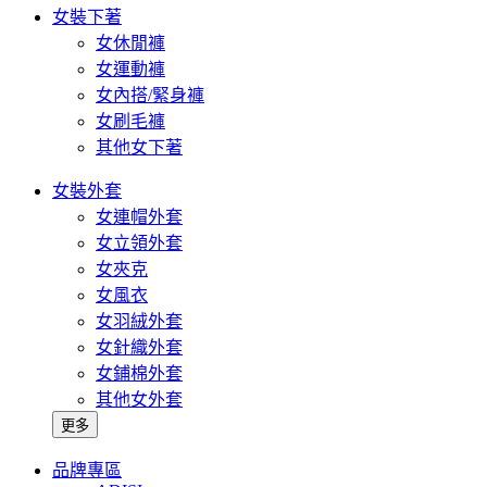
女裝下著
女休閒褲
女運動褲
女內搭/緊身褲
女刷毛褲
其他女下著
女裝外套
女連帽外套
女立領外套
女夾克
女風衣
女羽絨外套
女針織外套
女鋪棉外套
其他女外套
更多
品牌專區