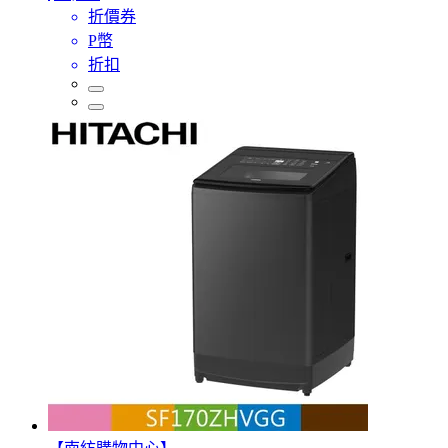
折價券
P幣
折扣