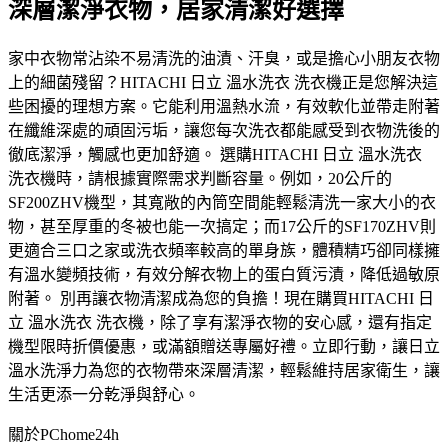
深層潔淨衣物，居家清潔好選擇
家中衣物常沾染不易清洗的油漬、汗臭，或是擔心小朋友衣物
上的細菌殘留？HITACHI 日立 溫水洗衣 洗衣機正是您解決這
些困擾的理想方案。它能利用溫熱水流，有效軟化並帶走附著
在纖維深處的頑固污垢，讓您每次洗衣都能感受到衣物洗後的
徹底潔淨，觸感也更加舒適。 選購HITACHI 日立 溫水洗衣
洗衣機時，請根據實際需求判斷容量。例如，20公斤的
SF200ZHV機型，其寬敞的內筒空間能輕鬆清洗一家大小的衣
物，甚至厚重的冬被也能一次搞定；而17公斤的SF170ZHV則
更適合三口之家或洗衣頻率較高的單身族，體積精巧卻同樣擁
有溫水變頻技術，有效分解衣物上的蛋白質污漬，降低過敏原
附著。 別再讓衣物清潔成為您的負擔！現在購買HITACHI 日
立 溫水洗衣 洗衣機，除了享有潔淨衣物的安心感，還有指定
機型限時折價優惠，或滿額贈送專屬好禮。立即行動，讓日立
溫水洗淨力為您的衣物帶來深層清潔，輕鬆維持居家衛生，讓
生活更添一分乾淨與舒心。
關於PChome24h