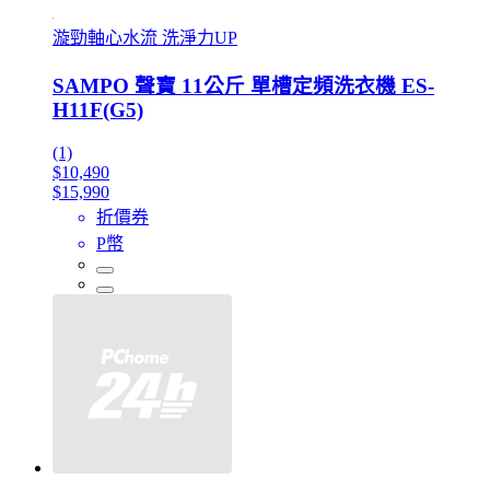
漩勁軸心水流 洗淨力UP
SAMPO 聲寶 11公斤 單槽定頻洗衣機 ES-
H11F(G5)
(1)
$10,490
$15,990
折價券
P幣