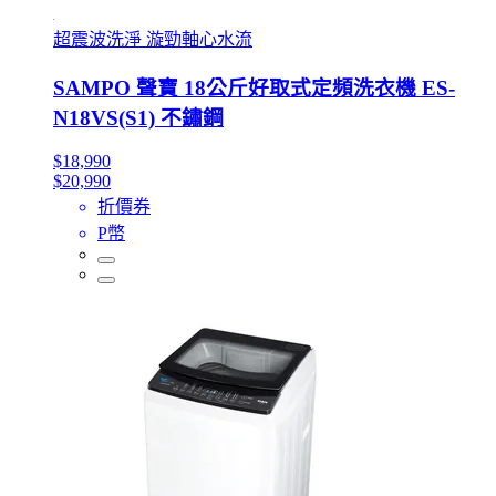
超震波洗淨 漩勁軸心水流
SAMPO 聲寶 18公斤好取式定頻洗衣機 ES-
N18VS(S1) 不鏽鋼
$18,990
$20,990
折價券
P幣