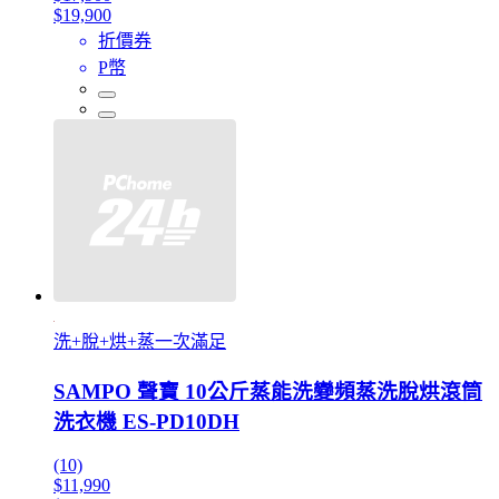
$19,900
折價券
P幣
洗+脫+烘+蒸一次滿足
SAMPO 聲寶 10公斤蒸能洗變頻蒸洗脫烘滾筒
洗衣機 ES-PD10DH
(10)
$11,990