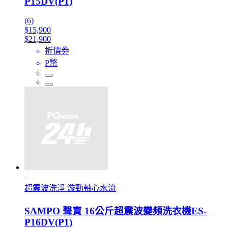
P15DV(P1)
(6)
$15,900
$21,900
折價券
P幣
超震波洗淨 漩勁軸心水流
SAMPO 聲寶 16公斤超震波變頻洗衣機ES-
P16DV(P1)