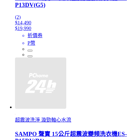
P13DV(G5)
(2)
$14,490
$19,990
折價券
P幣
超震波洗淨 漩勁軸心水流
SAMPO 聲寶 15公斤超震波變頻洗衣機ES-