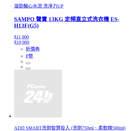
漩勁軸心水流 洗淨力UP
SAMPO 聲寶 13KG 定頻直立式洗衣機 ES-
H13F(G5)
$11,900
$19,900
折價券
P幣
ADD SMART洗劑智慧投入 (洗劑750ml、柔軟精500ml)