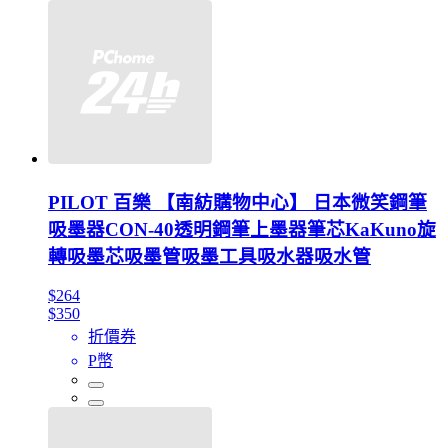
PILOT 百樂 【南紡購物中心】 日本微笑鋼筆
吸墨器CON-40透明鋼筆上墨器筆芯KaKuno旋
轉吸墨芯吸墨管吸墨工具吸水器吸水管
$264
$350
折價券
P幣