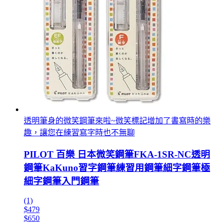
透明筆身的微笑鋼筆來啦~微笑標記增加了書寫時的樂
趣，讓您在練習寫字時也不無聊
PILOT 百樂 日本微笑鋼筆FKA-1SR-NC透明
鋼筆KaKuno習字鋼筆練習用鋼筆細字鋼筆極
細字鋼筆入門鋼筆
(1)
$479
$650