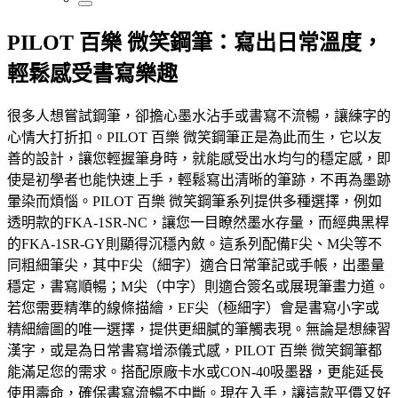
PILOT 百樂 微笑鋼筆：寫出日常溫度，
輕鬆感受書寫樂趣
很多人想嘗試鋼筆，卻擔心墨水沾手或書寫不流暢，讓練字的
心情大打折扣。PILOT 百樂 微笑鋼筆正是為此而生，它以友
善的設計，讓您輕握筆身時，就能感受出水均勻的穩定感，即
使是初學者也能快速上手，輕鬆寫出清晰的筆跡，不再為墨跡
暈染而煩惱。PILOT 百樂 微笑鋼筆系列提供多種選擇，例如
透明款的FKA-1SR-NC，讓您一目瞭然墨水存量，而經典黑桿
的FKA-1SR-GY則顯得沉穩內斂。這系列配備F尖、M尖等不
同粗細筆尖，其中F尖（細字）適合日常筆記或手帳，出墨量
穩定，書寫順暢；M尖（中字）則適合簽名或展現筆畫力道。
若您需要精準的線條描繪，EF尖（極細字）會是書寫小字或
精細繪圖的唯一選擇，提供更細膩的筆觸表現。無論是想練習
漢字，或是為日常書寫增添儀式感，PILOT 百樂 微笑鋼筆都
能滿足您的需求。搭配原廠卡水或CON-40吸墨器，更能延長
使用壽命，確保書寫流暢不中斷。現在入手，讓這款平價又好