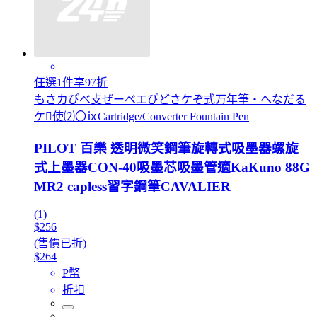
任選1件享97折
もさカぴべ攴ぜーべエぴどさケぞ式万年筆・へなだる
ケ使⑵〇ⅸCartridge/Converter Fountain Pen
PILOT 百樂 透明微笑鋼筆旋轉式吸墨器螺旋
式上墨器CON-40吸墨芯吸墨管適KaKuno 88G
MR2 capless習字鋼筆CAVALIER
(1)
$256
(售價已折)
$264
P幣
折扣