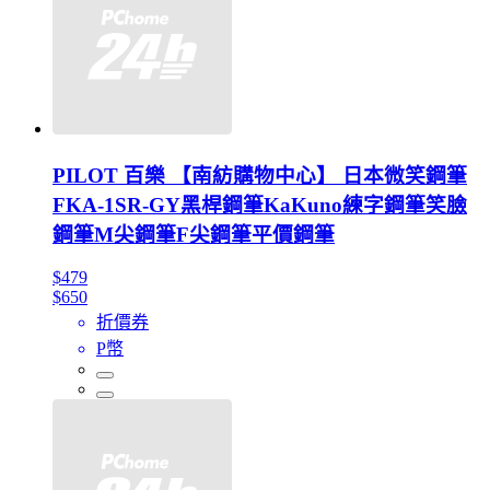
PILOT 百樂 【南紡購物中心】 日本微笑鋼筆
FKA-1SR-GY黑桿鋼筆KaKuno練字鋼筆笑臉
鋼筆M尖鋼筆F尖鋼筆平價鋼筆
$479
$650
折價券
P幣