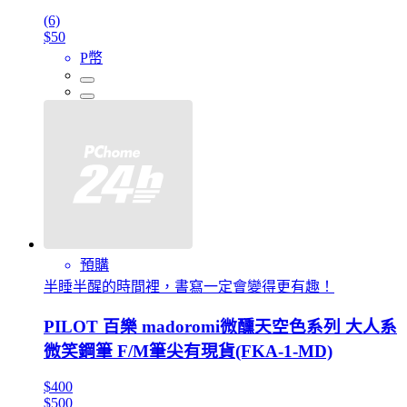
(6)
$50
P幣
預購
半睡半醒的時間裡，書寫一定會變得更有趣！
PILOT 百樂 madoromi微醺天空色系列 大人系
微笑鋼筆 F/M筆尖有現貨(FKA-1-MD)
$400
$500