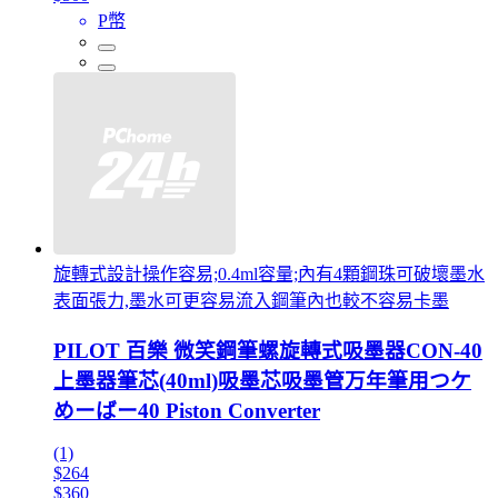
P幣
旋轉式設計操作容易;0.4ml容量;內有4顆鋼珠可破壞墨水
表面張力,墨水可更容易流入鋼筆內也較不容易卡墨
PILOT 百樂 微笑鋼筆螺旋轉式吸墨器CON-40
上墨器筆芯(40ml)吸墨芯吸墨管万年筆用つケ
めーばー40 Piston Converter
(1)
$264
$360