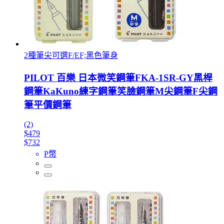
2種筆尖可選F/EF;黑色筆身
PILOT 百樂 日本微笑鋼筆FKA-1SR-GY黑桿
鋼筆KaKuno練字鋼筆笑臉鋼筆M尖鋼筆F尖鋼
筆平價鋼筆
(2)
$479
$732
P幣