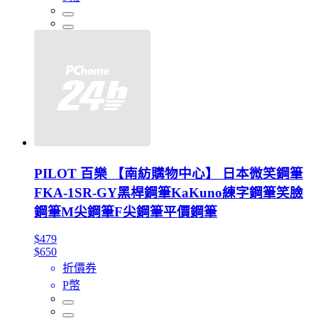
PILOT 百樂 【南紡購物中心】 日本微笑鋼筆
FKA-1SR-GY黑桿鋼筆KaKuno練字鋼筆笑臉
鋼筆M尖鋼筆F尖鋼筆平價鋼筆
$479
$650
折價券
P幣