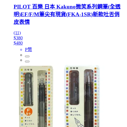
PILOT 百樂 日本 Kakuno微笑系列鋼筆(全透
明)EF/F/M筆尖有現貨(FKA-1SR)新款吐舌俏
皮表情
(11)
$380
$480
P幣