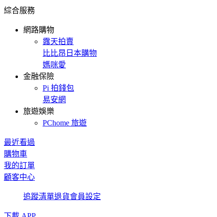
綜合服務
網路購物
露天拍賣
比比昂日本購物
媽咪愛
金融保險
Pi 拍錢包
易安網
旅遊娛樂
PChome 旅遊
最近看過
購物車
我的訂單
顧客中心
追蹤清單
退貨
會員設定
下載 APP