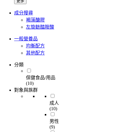
更多
成分搜尋
褐藻醣膠
左旋麩醯胺酸
一般營養品
均衡配方
其他配方
分類
保健食品/用品
(10)
對象與族群
成人
(10)
男性
(9)