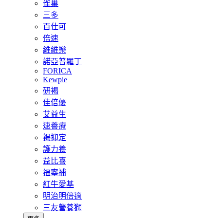
雀巢
三多
百仕可
倍速
維維樂
諾亞普羅丁
FORICA
Kewpie
研褐
佳倍優
艾益生
速養療
褐抑定
護力養
益比喜
福寧補
紅牛愛基
明治明倍適
三友營養獅