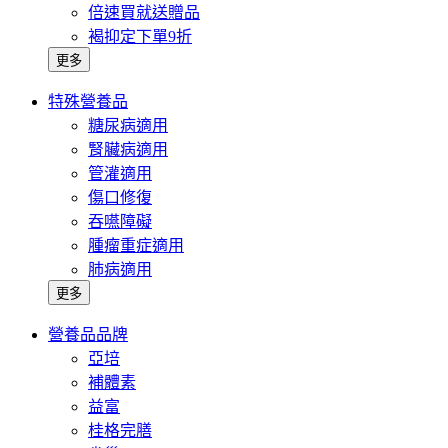
倍速買就送贈品
褐抑定下單9折
更多
特殊營養品
糖尿病適用
腎臟病適用
管灌適用
傷口修復
吞嚥障礙
腫瘤重症適用
肺病適用
更多
營養品品牌
亞培
補體素
益富
桂格完膳