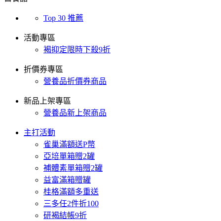
Top 30 推薦
活動專區
褐抑定限時下殺9折
折價券專區
營養品折價券商品
新品上架專區
營養品新上架商品
主打活動
雀巢滿額送P幣
亞培單箱贈2罐
補體素單箱贈2罐
益富滿箱贈罐
桂格滿額多重送
三多任2件折100
研褐結帳9折