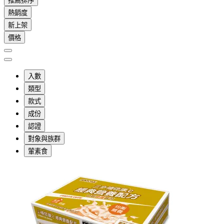
推薦排序
熱銷度
新上架
價格
入數
類型
款式
成份
認證
對象與族群
葷素食