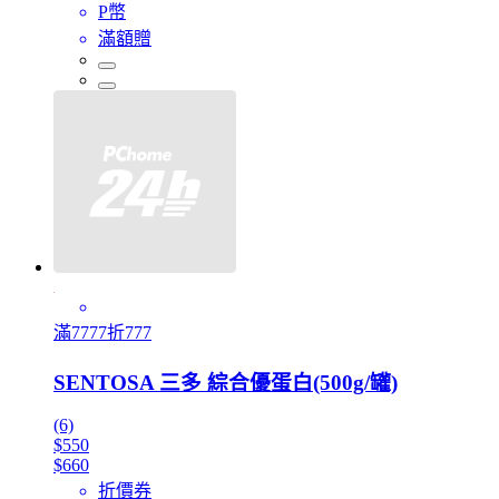
P幣
滿額贈
滿7777折777
SENTOSA 三多 綜合優蛋白(500g/罐)
(6)
$550
$660
折價券