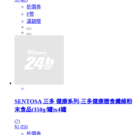
折價券
P幣
滿額贈
SENTOSA 三多 健康系列-三多健康膳食纖維粉
末食品(350g/罐)x4罐
(7)
$1,050
折價券