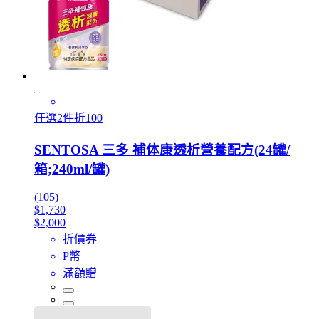
任選2件折100
SENTOSA 三多 補体康透析營養配方(24罐/
箱;240ml/罐)
(105)
$1,730
$2,000
折價券
P幣
滿額贈