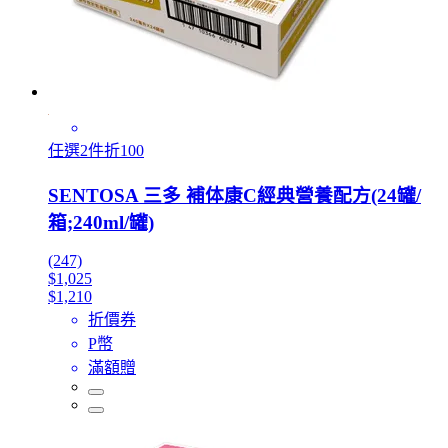
任選2件折100
SENTOSA 三多 補体康C經典營養配方(24罐/
箱;240ml/罐)
(247)
$1,025
$1,210
折價券
P幣
滿額贈