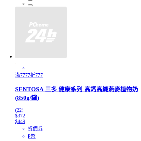
滿7777折777
SENTOSA 三多 健康系列-高鈣高纖燕麥植物奶
(850g/罐)
(22)
$372
$449
折價券
P幣