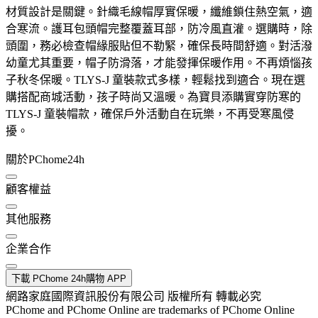
材質設計是關鍵。針織毛線帽厚實保暖，纖維鎖住熱空氣，適
合寒流。護耳包頭帽完整覆蓋耳部，防冷風直灌。選購時，除
頭圍，務必檢查帽緣服貼但不勒緊，確保長時間舒適。對活潑
幼童尤其重要，帽子防滑落，才能發揮保暖作用。不再煩惱孩
子秋冬保暖。TLYS-J 童裝款式多樣，輕鬆找到適合。現在選
購搭配商城活動，孩子時尚又溫暖。為寶貝添購實穿防寒的
TLYS-J 童裝帽款，確保戶外活動自在玩樂，不再受寒風侵
擾。
關於PChome24h
顧客權益
其他服務
企業合作
下載 PChome 24h購物 APP
網路家庭國際資訊股份有限公司 版權所有 轉載必究
PChome and PChome Online are trademarks of PChome Online