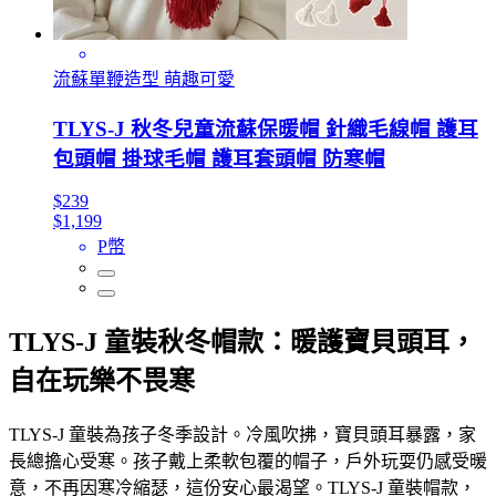
流蘇單鞭造型 萌趣可愛
TLYS-J 秋冬兒童流蘇保暖帽 針織毛線帽 護耳
包頭帽 掛球毛帽 護耳套頭帽 防寒帽
$239
$1,199
P幣
TLYS-J 童裝秋冬帽款：暖護寶貝頭耳，
自在玩樂不畏寒
TLYS-J 童裝為孩子冬季設計。冷風吹拂，寶貝頭耳暴露，家
長總擔心受寒。孩子戴上柔軟包覆的帽子，戶外玩耍仍感受暖
意，不再因寒冷縮瑟，這份安心最渴望。TLYS-J 童裝帽款，