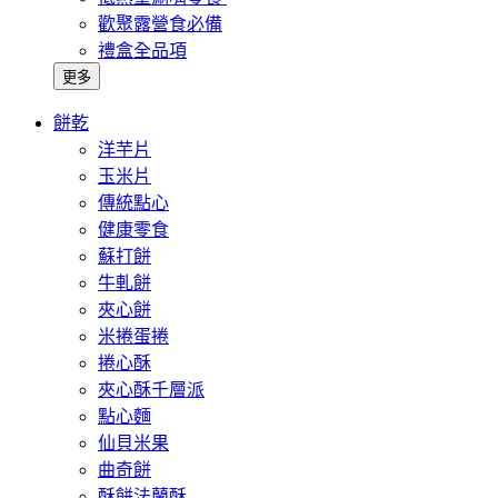
歡聚露營食必備
禮盒全品項
更多
餅乾
洋芋片
玉米片
傳統點心
健康零食
蘇打餅
牛軋餅
夾心餅
米捲蛋捲
捲心酥
夾心酥千層派
點心麵
仙貝米果
曲奇餅
酥餅法蘭酥