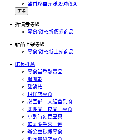
盛香珍華元滿399折$30
更多
折價券專區
零食/餅乾折價券商品
新品上架專區
零食/餅乾新上架商品
館長推薦
零食當季熱賣品
鹹餅乾
甜餅乾
柑仔店零食
必囤部｜大組盒到府
即期品｜良品｜零食
小酌時刻更盡興
追劇隨手來一包
辦公室秒殺零食
低熱量涮嘴零食