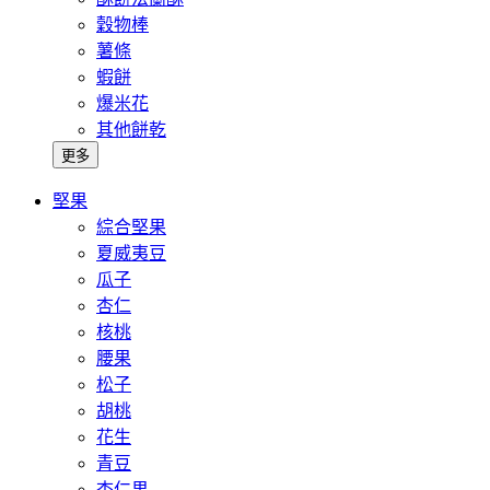
穀物棒
薯條
蝦餅
爆米花
其他餅乾
更多
堅果
綜合堅果
夏威夷豆
瓜子
杏仁
核桃
腰果
松子
胡桃
花生
青豆
杏仁果