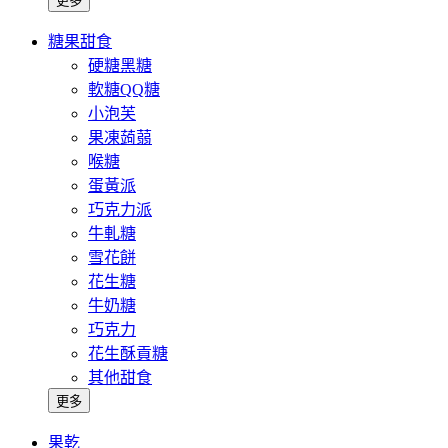
更多
糖果甜食
硬糖黑糖
軟糖QQ糖
小泡芙
果凍蒟蒻
喉糖
蛋黃派
巧克力派
牛軋糖
雪花餅
花生糖
牛奶糖
巧克力
花生酥貢糖
其他甜食
更多
果乾