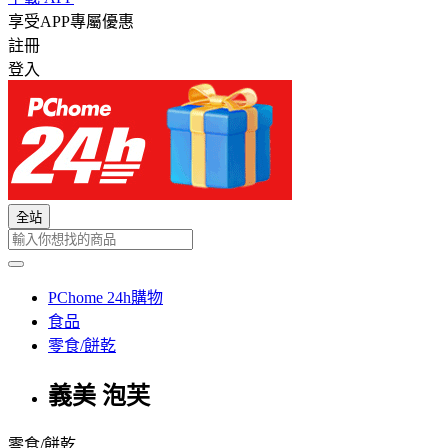
享受APP專屬優惠
註冊
登入
全站
PChome 24h購物
食品
零食/餅乾
義美 泡芙
零食/餅乾