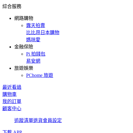
綜合服務
網路購物
露天拍賣
比比昂日本購物
媽咪愛
金融保險
Pi 拍錢包
易安網
旅遊娛樂
PChome 旅遊
最近看過
購物車
我的訂單
顧客中心
追蹤清單
退貨
會員設定
下載 APP