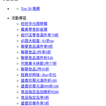
Top 30 推薦
活動專區
旺旺中元限時價
義美零食鈔省價
柑仔店零食滿件享79折
必囤大組盒 | 81折up
聯華食品滿件享9折
聯華食品3件享9折
聯華食品滿件折$30
可樂果卡迪那3件77折
聯華食品2件95折
經典兒時味 | Buy中元
盛香珍華元滿件折100
盛香珍華元滿999折100
食品指定品加碼折$500
食品指定品享9折
盛香珍單件享5折