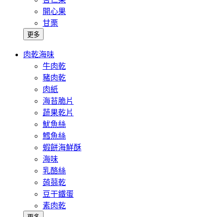
開心果
甘栗
更多
肉乾海味
牛肉乾
豬肉乾
肉紙
海苔脆片
蔬果乾片
魷魚絲
鱈魚絲
蝦餅海鮮酥
海味
乳酪絲
蒟蒻乾
豆干鐵蛋
素肉乾