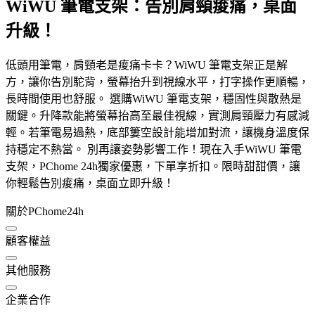
WiWU 筆電支架：告別肩頸痠痛，桌面
升級！
低頭用筆電，肩頸老是痠痛卡卡？WiWU 筆電支架正是解
方，讓你告別駝背，螢幕抬升到視線水平，打字操作更順暢，
長時間使用也舒服。 選購WiWU 筆電支架，穩固性與散熱是
關鍵。升降款能將螢幕抬高至最佳視線，實測肩頸壓力有感減
輕。若筆電易過熱，底部簍空設計能增加對流，讓機身溫度保
持穩定不熱當。 別再讓姿勢影響工作！現在入手WiWU 筆電
支架，PChome 24h獨家優惠，下單享折扣。限時甜甜價，讓
你輕鬆告別痠痛，桌面立即升級！
關於PChome24h
顧客權益
其他服務
企業合作