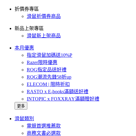
折價券專區
滑鼠折價券商品
新品上架專區
滑鼠新上架商品
本月優惠
指定滑鼠加碼送10%P
Razer限時優惠
ROG指定品送好禮
ROG潮流先鋒58折up
ELECOM | 限時折扣
RASTO x E-books滿額送好禮
INTOPIC x FOXXRAY滿額贈好禮
更多
滑鼠類別
電競首選推薦款
商務文書必選款