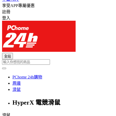
享受APP專屬優惠
註冊
登入
全站
PChome 24h購物
周邊
滑鼠
HyperX 電競滑鼠
滑鼠