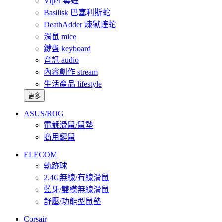
Viper 毒蝰
Basilisk 巴塞利斯蛇
DeathAdder 煉獄蝰蛇
滑鼠 mice
鍵盤 keyboard
音訊 audio
內容創作 stream
生活產品 lifestyle
更多
ASUS/ROG
電競滑鼠/鼠墊
商用鍵鼠
ELECOM
軌跡球
2.4G無線/有線滑鼠
藍牙/雙模無線滑鼠
舒壓/功能型鼠墊
Corsair