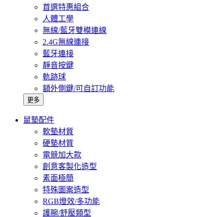
首選特惠組合
人體工學
無線/藍牙雙模連線
2.4G無線連接
藍牙連接
靜音按鍵
軌跡球
額外側鍵/可自訂功能
更多
鼠墊配件
軟墊材質
硬墊材質
電競加大款
創意客製化造型
素面極簡
特殊圖案造型
RGB燈效/多功能
護腕/舒壓類型