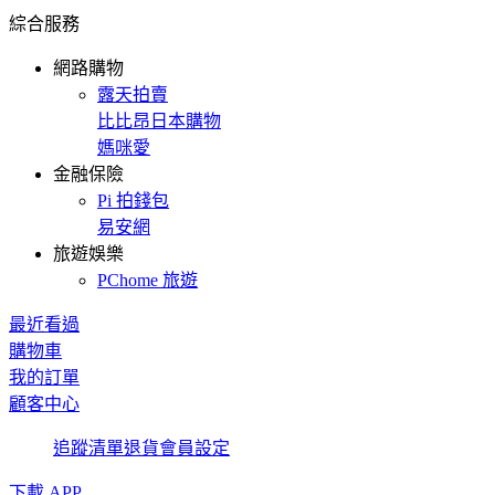
綜合服務
網路購物
露天拍賣
比比昂日本購物
媽咪愛
金融保險
Pi 拍錢包
易安網
旅遊娛樂
PChome 旅遊
最近看過
購物車
我的訂單
顧客中心
追蹤清單
退貨
會員設定
下載 APP