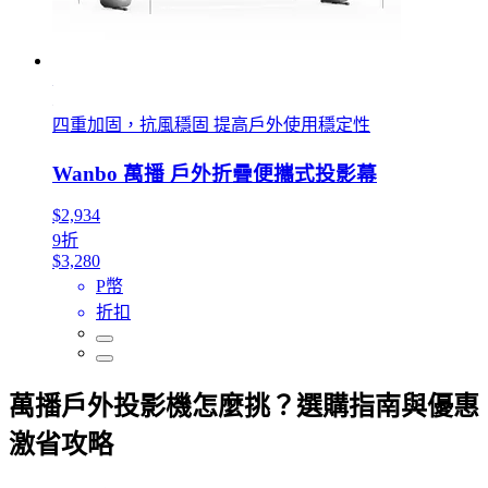
四重加固，抗風穩固 提高戶外使用穩定性
Wanbo 萬播 戶外折疊便攜式投影幕
$2,934
9折
$3,280
P幣
折扣
萬播戶外投影機怎麼挑？選購指南與優惠
激省攻略