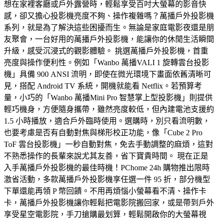
想在家裡客廳或戶外露營時，輕鬆享受百吋大螢幕的影音快
感，卻又擔心投影機亮度不夠、操作複雜嗎？萬播戶外投影機
系列，就是為了解決這些困擾而生。無論是家庭電影夜還是朋
友聚會，一台好用的萬播戶外投影機，能讓你的休閒生活瞬間
升級，感受沉浸式的觀影體驗。 挑選萬播戶外投影機，首重
亮度與操作便利性。例如「Wanbo 萬播VALI 1 旋轉雲台投影
機」具備 900 ANSI 流明，即使在微光環境下畫面依舊清晰可
見，搭配 Android TV 系統，開機就能看 Netflix。若預算考
量，小巧的「Wanbo 萬播Mini Pro 智慧掌上型投影機」則提供
輕巧機身，方便隨身攜帶，雖然亮度較低，但內建電池支援約
1.5 小時播放，適合戶外臨時使用。選購時，別只看流明數，
也要考慮是否有自動對焦與梯形校正功能，像「Cube 2 Pro
ToF 雲台投影機」一秒自動對焦，免去手動調整的麻煩，這對
不熟悉操作的長輩來說尤其友善，省下寶貴時間。 現在正是
入手萬播戶外投影機的最佳時機！PChome 24h 購物推出限時
激省活動，多款萬播戶外投影機享任選一件 95 折，部分機型
下單還能再領 P 幣回饋。不用再煩惱小螢幕看不清、操作卡
卡，萬播戶外投影機讓你輕鬆把電影院搬回家，或是帶到戶外
享受星空電影院，手刀搶購最划算，輕鬆開啟你的大螢幕視