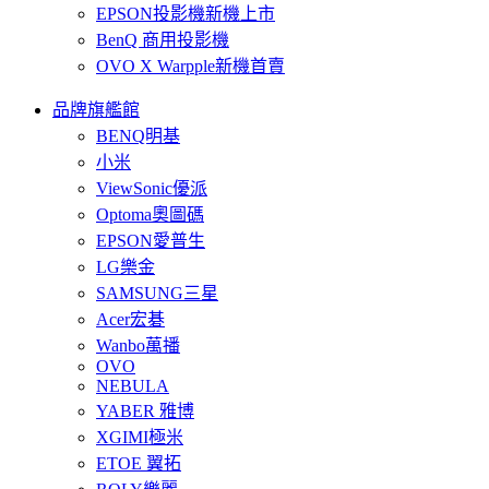
EPSON投影機新機上市
BenQ 商用投影機
OVO X Warpple新機首賣
品牌旗艦館
BENQ明基
小米
ViewSonic優派
Optoma奧圖碼
EPSON愛普生
LG樂金
SAMSUNG三星
Acer宏碁
Wanbo萬播
OVO
NEBULA
YABER 雅博
XGIMI極米
ETOE 翼拓