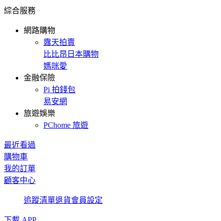
綜合服務
網路購物
露天拍賣
比比昂日本購物
媽咪愛
金融保險
Pi 拍錢包
易安網
旅遊娛樂
PChome 旅遊
最近看過
購物車
我的訂單
顧客中心
追蹤清單
退貨
會員設定
下載 APP