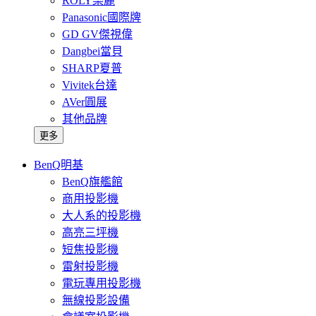
ROLY樂麗
Panasonic國際牌
GD GV傑視偉
Dangbei當貝
SHARP夏普
Vivitek台達
AVer圓展
其他品牌
更多
BenQ明基
BenQ旗艦館
商用投影機
大人系的投影機
高亮三坪機
短焦投影機
雷射投影機
電玩專用投影機
無線投影設備