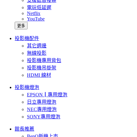
支援語音搜尋
電玩低延遲
Netflix
YouTube
更多
投影機配件
其它週邊
無線投影
投影機專用背包
投影機吊掛架
HDMI 線材
投影機燈泡
EPSON┃專用燈泡
日立專用燈泡
NEC專用燈泡
SONY專用燈泡
館長推薦
BenQ新機上市