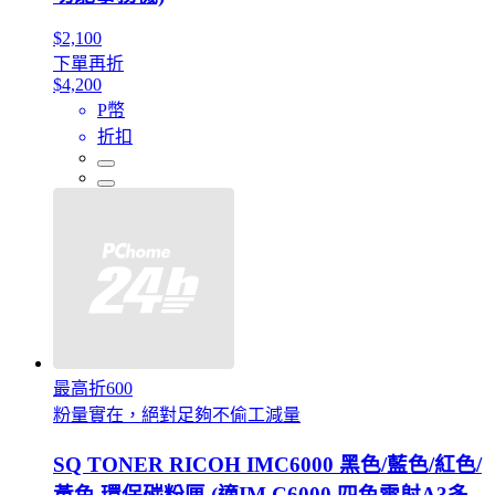
$2,100
下單再折
$4,200
P幣
折扣
最高折600
粉量實在，絕對足夠不偷工減量
SQ TONER RICOH IMC6000 黑色/藍色/紅色/
黃色 環保碳粉匣 (適IM C6000 四色雷射A3多