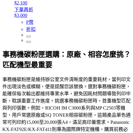
$2,100
下單再折
$3,000
P幣
折扣
事務機碳粉匣選購：原廠、相容怎麼挑？
匹配機型最重要
事務機碳粉匣是維持辦公室文件清晰度的重要耗材，當列印文
件出現淡色或模糊，便是提醒您該替換。選對事務機碳粉匣，
能確保每次輸出都維持專業水準，避免因耗材問題導致列印中
斷，耽誤重要工作進度。挑選事務機碳粉匣時，首重機型匹配
與列印張數。例如，RICOH IM C3000系列與MP C2503等機
型，用戶常選原廠或SQ TONER相容碳粉匣，這類產品單色通
常可列印約15,000至20,000張A4，滿足高印量需求。Panasonic
KX-FAT92E/KX-FAT411則專為國際牌特定機種，購買前務必