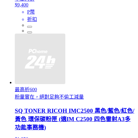
$9,400
P幣
折扣
最高折600
粉量實在，絕對足夠不偷工減量
SQ TONER RICOH IMC2500 黑色/藍色/紅色/
黃色 環保碳粉匣 (適IM C2500 四色雷射A3多
功能事務機)