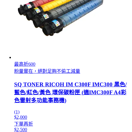
最高折600
粉量實在，絕對足夠不偷工減量
SQ TONER RICOH IM C300F IMC300 黑色/
藍色/紅色/黃色 環保碳粉匣 (適IMC300F A4彩
色雷射多功能事務機)
(1)
$2,000
下單再折
$2,500