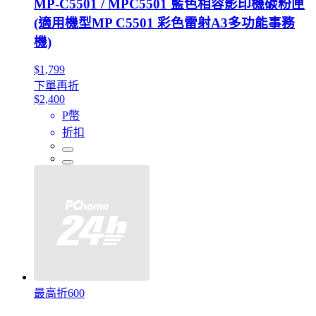
MP-C5501 / MPC5501 藍色相容影印機碳粉匣
(適用機型MP C5501 彩色雷射A3多功能事務
機)
$1,799
下單再折
$2,400
P幣
折扣
最高折600