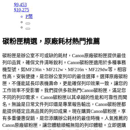
$9,453
$10,275
P幣
碳粉匣精選，原廠耗材熱門推薦
碳粉匣是辦公室不可或缺的耗材，Canon原廠碳粉匣提供最佳
列印品質，確保文件清晰銳利。Canon碳粉匣適用於多種事務
機型號，如MF236n、MF212w、MF216n、MF229dw等，相容
性高，安裝便捷，是您辦公室列印的最佳選擇。選擇原廠碳粉
匣，不僅能延長印表機壽命，更能確保列印效果一致，讓您的
工作效率不受影響。我們提供多款熱門Canon碳粉匣，滿足您
不同的列印需求。 Canon碳粉匣以其卓越的性能和可靠性而聞
名。無論是日常文件列印還是專業報告輸出，Canon碳粉匣都
能提供穩定且高品質的列印成果。現在購買Canon碳粉匣，享
有多重優惠促銷，是您添購辦公耗材的最佳時機。人氣推薦的
Canon原廠碳粉匣，讓您體驗順暢無阻的列印體驗。立即選購