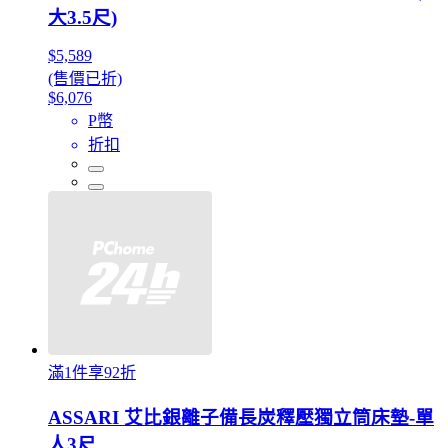
大3.5尺)
$5,589
(售價已折)
$6,076
P幣
折扣
滿1件享92折
ASSARI 艾比銀離子備長炭釋壓獨立筒床墊-單
人3尺