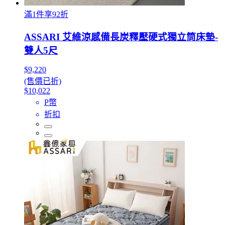
滿1件享92折
ASSARI 艾維涼感備長炭釋壓硬式獨立筒床墊-
雙人5尺
$9,220
(售價已折)
$10,022
P幣
折扣