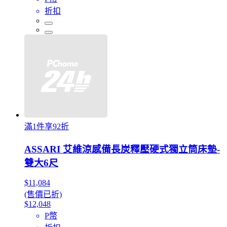
折扣
滿1件享92折
ASSARI 艾維涼感備長炭釋壓硬式獨立筒床墊-
雙大6尺
$11,084
(售價已折)
$12,048
P幣