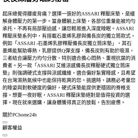
起床總覺得腰痠背痛？選擇一張好的ASSARI 釋壓床墊，是緩
解身體壓力的第一步。當身體躺上床墊，各部位重量能被均勻
承托，不再有局部壓迫感，讓您輕易進入深度睡眠。ASSARI
釋壓床墊系列中，有搭載石墨烯乳膠與備長炭的獨立筒款式，
例如「ASSARI -石墨烯乳膠釋壓備長炭獨立筒床墊」，其石
墨烯能幫助導熱，乳膠提供Q彈支撐，備長炭則有助於吸濕，
三者結合讓壓力均勻分散，特別適合擔心悶熱、重視抗菌的消
費者。另一款「ASSARI 艾維涼感備長炭釋壓硬式獨立筒床
墊」則強調硬式支撐與涼感纖維，適合偏好紮實睡感，且希望
在台灣濕熱氣候中也能保持乾爽的您。挑選時，請務必考量您
的睡姿與對軟硬度的偏好，硬式床墊能提供更穩固的脊椎支
撐。想要一夜好眠，ASSARI 釋壓床墊絕對是值得投資的選
擇。現在就來選購，讓身體獲得真正的放鬆，告別疲憊。
關於PChome24h
顧客權益