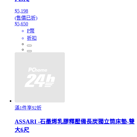
$5,198
(售價已折)
$5,650
P幣
折扣
滿1件享92折
ASSARI -石墨烯乳膠釋壓備長炭獨立筒床墊-雙
大6尺