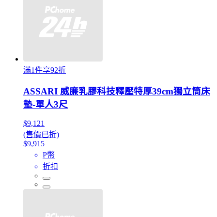
滿1件享92折
ASSARI 威廉乳膠科技釋壓特厚39cm獨立筒床
墊-單人3尺
$9,121
(售價已折)
$9,915
P幣
折扣