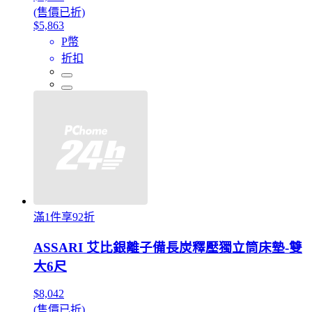
(售價已折)
$5,863
P幣
折扣
滿1件享92折
ASSARI 艾比銀離子備長炭釋壓獨立筒床墊-雙
大6尺
$8,042
(售價已折)