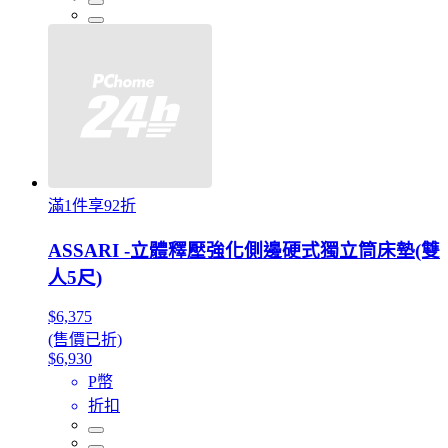
滿1件享92折
ASSARI -立體釋壓強化側邊硬式獨立筒床墊(雙
人5尺)
$6,375
(售價已折)
$6,930
P幣
折扣