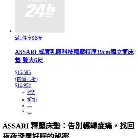
滿1件享92折
ASSARI 威廉乳膠科技釋壓特厚39cm獨立筒床
墊-雙大6尺
$15,595
(售價已折)
$16,952
P幣
折扣
ASSARI 釋壓床墊：告別輾轉痠痛，找回
夜夜深層好眠的秘密