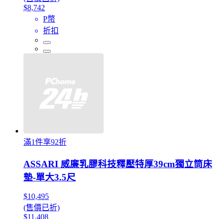
$8,742
P幣
折扣
滿1件享92折
ASSARI 威廉乳膠科技釋壓特厚39cm獨立筒床
墊-單大3.5尺
$10,495
(售價已折)
$11,408