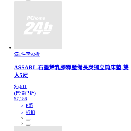
滿1件享92折
ASSARI -石墨烯乳膠釋壓備長炭獨立筒床墊-雙
人5尺
$6,611
(售價已折)
$7,186
P幣
折扣