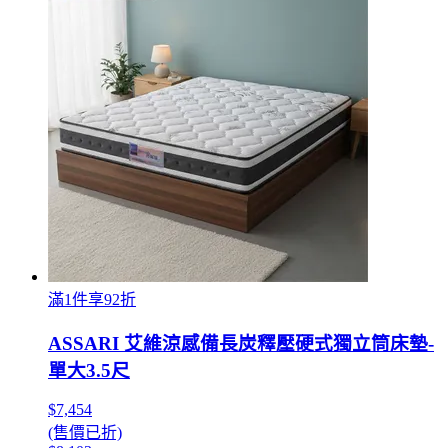
滿1件享92折
ASSARI 艾維涼感備長炭釋壓硬式獨立筒床墊-
單大3.5尺
$7,454
(售價已折)