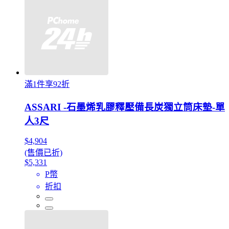
滿1件享92折
ASSARI -石墨烯乳膠釋壓備長炭獨立筒床墊-單
人3尺
$4,904
(售價已折)
$5,331
P幣
折扣