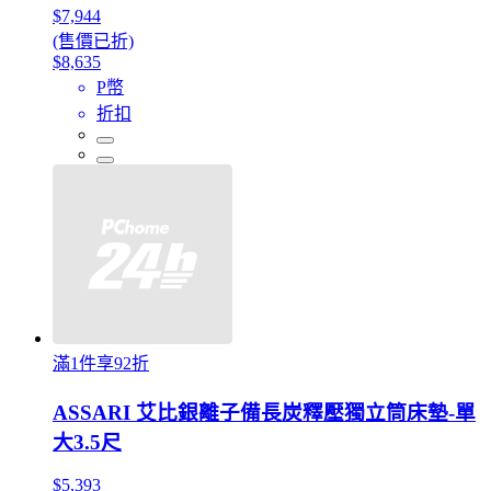
$7,944
(售價已折)
$8,635
P幣
折扣
滿1件享92折
ASSARI 艾比銀離子備長炭釋壓獨立筒床墊-單
大3.5尺
$5,393