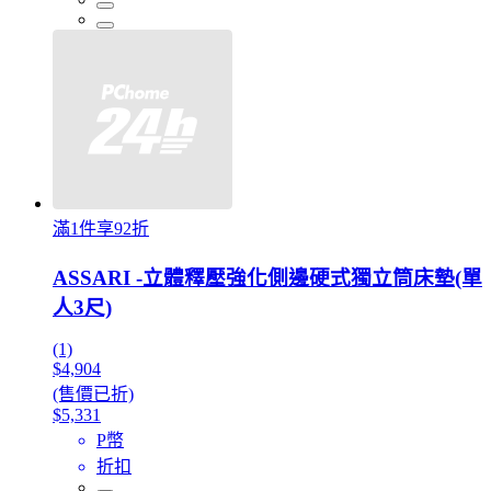
滿1件享92折
ASSARI -立體釋壓強化側邊硬式獨立筒床墊(單
人3尺)
(1)
$4,904
(售價已折)
$5,331
P幣
折扣