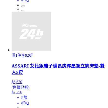
折扣
滿1件享92折
ASSARI 艾比銀離子備長炭釋壓獨立筒床墊-雙
人5尺
$6,670
(售價已折)
$7,250
P幣
折扣