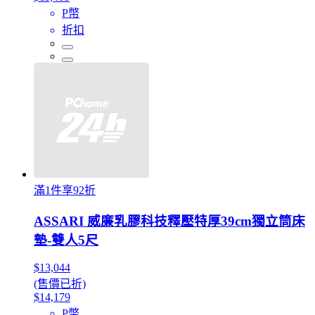
P幣
折扣
滿1件享92折
ASSARI 威廉乳膠科技釋壓特厚39cm獨立筒床
墊-雙人5尺
$13,044
(售價已折)
$14,179
P幣