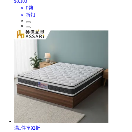
$8,103
P幣
折扣
滿1件享92折