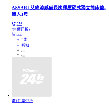
ASSARI 艾維涼感備長炭釋壓硬式獨立筒床墊-
單人3尺
$7,256
(售價已折)
$7,888
P幣
折扣
滿1件享92折