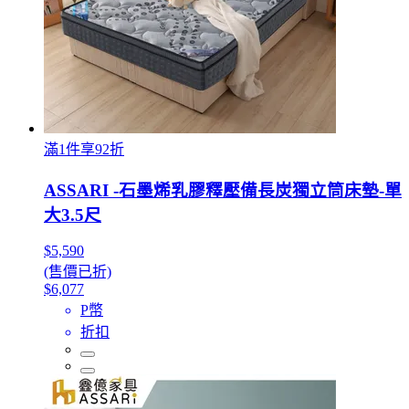
滿1件享92折
ASSARI -石墨烯乳膠釋壓備長炭獨立筒床墊-單
大3.5尺
$5,590
(售價已折)
$6,077
P幣
折扣