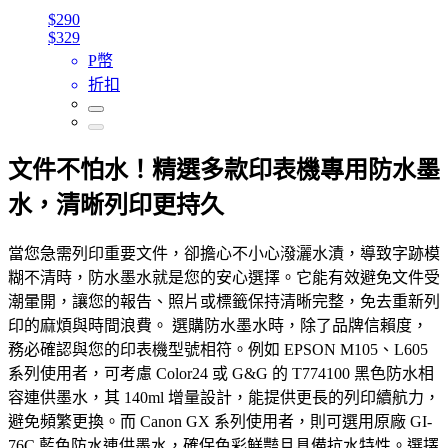
$290
$329
P幣
折扣
文件不怕水！精選多款印表機專用防水墨
水，清晰列印更持久
當您急需列印重要文件，卻擔心不小心潑灑水漬，導致字跡模
糊不清時，防水墨水就是您的安心選擇。它能有效避免文件受
潮暈開，讓您的報告、照片或標籤保持清晰完整，免去重新列
印的麻煩與時間浪費。 選購防水墨水時，除了品牌信賴度，
務必確認與您的印表機型號相符。例如 EPSON M105、L605
系列使用者，可考慮 Color24 或 G&G 的 T774100 黑色防水相
容連供墨水，其 140ml 增量設計，能提供更長的列印續航力，
避免頻繁更換。而 Canon GX 系列使用者，則可選用原廠 GI-
76C 藍色防水連供墨水，確保色彩鮮豔且具備抗水特性。選擇