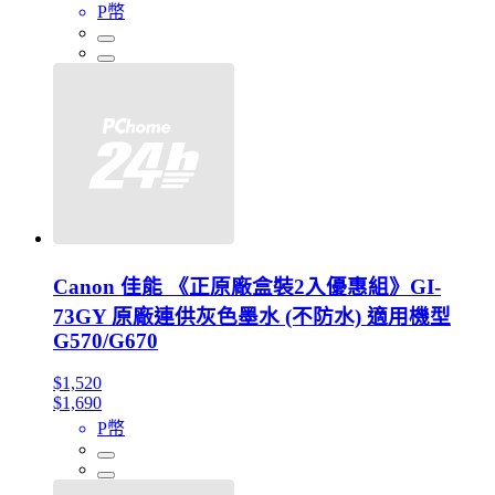
P幣
Canon 佳能 《正原廠盒裝2入優惠組》GI-
73GY 原廠連供灰色墨水 (不防水) 適用機型
G570/G670
$1,520
$1,690
P幣