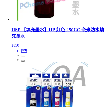
HSP 【填充墨水】HP 紅色 250CC 奈米防水填
充墨水
$850
P幣